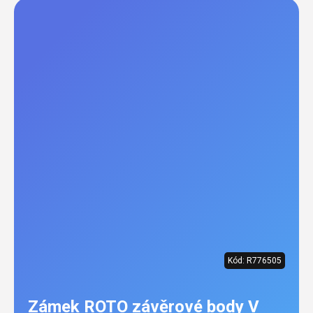
Kód:
R776505
Zámek ROTO závěrové body V