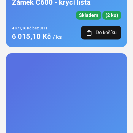
Zámek C600 - krycí lišta
Skladem
(2 ks)
4 971,16 Kč bez DPH
Do košíku
6 015,10 Kč
/ ks