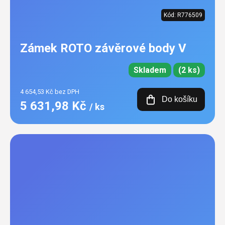
Kód:
R776509
Zámek ROTO závěrové body V
Skladem
(2 ks)
4 654,53 Kč bez DPH
Do košíku
5 631,98 Kč
/ ks