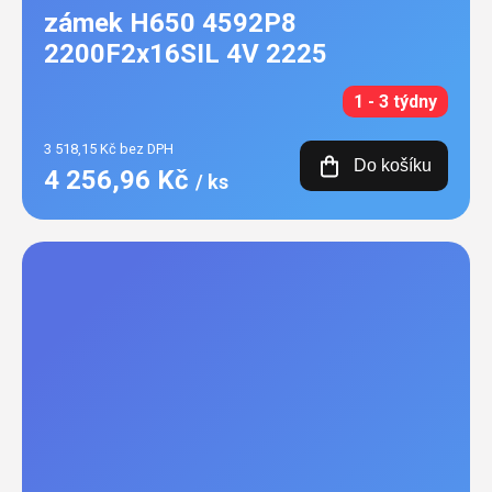
zámek H650 4592P8
2200F2x16SIL 4V 2225
1 - 3 týdny
3 518,15 Kč bez DPH
Do košíku
4 256,96 Kč
/ ks