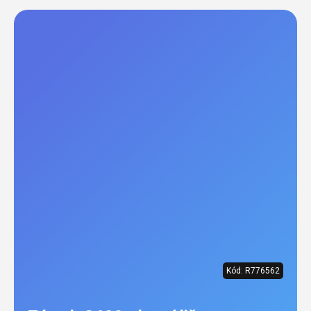
Kód:
R776562