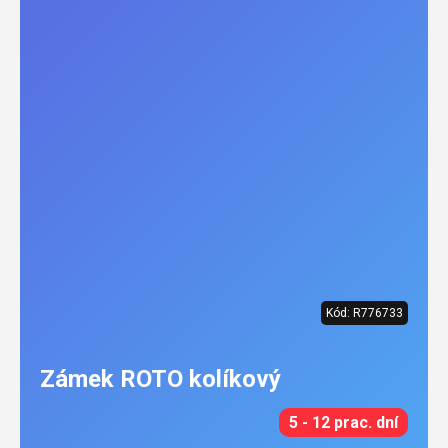
Kód:
R776733
Zámek ROTO kolíkový
5 - 12 prac. dní