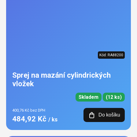
Kód:
RA88200
Sprej na mazání cylindrických
vložek
Skladem
(12 ks)
400,76 Kč bez DPH
Do košíku
484,92 Kč
/ ks