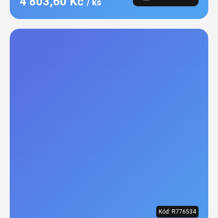
4 803,60 Kč
/ ks
Kód:
R776534