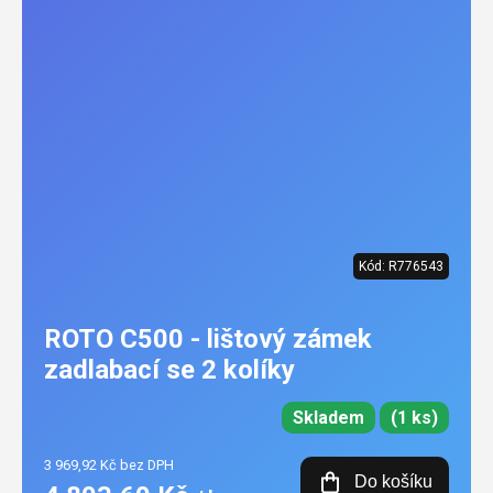
Kód:
R776543
ROTO C500 - lištový zámek
zadlabací se 2 kolíky
Skladem
(1 ks)
3 969,92 Kč bez DPH
Do košíku