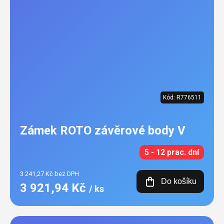
Kód:
R776511
Zámek ROTO závěrové body V
5 - 12 prac. dní
3 241,27 Kč bez DPH
Do košíku
3 921,94 Kč
/ ks