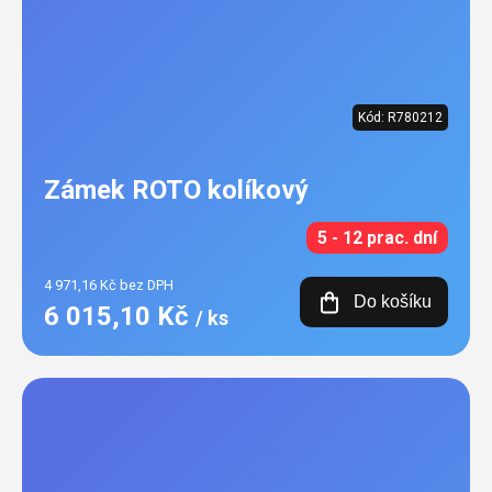
Kód:
R780212
Zámek ROTO kolíkový
5 - 12 prac. dní
4 971,16 Kč bez DPH
Do košíku
6 015,10 Kč
/ ks