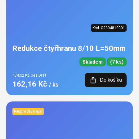
Kód:
G9304810001
Redukce čtyřhranu 8/10 L=50mm
Skladem
(7 ks)
134,02 Kč bez DPH
Do košíku
162,16 Kč
/ ks
Nejprodávanější