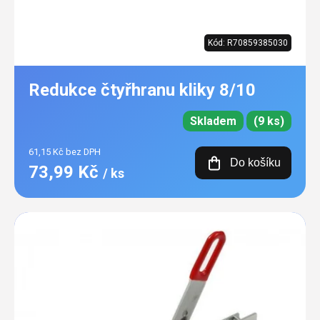
Kód:
R70859385030
Redukce čtyřhranu kliky 8/10
Skladem
(9 ks)
61,15 Kč bez DPH
Do košíku
73,99 Kč
/ ks