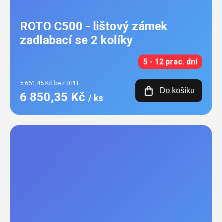
ROTO C500 - lištový zámek
zadlabací se 2 kolíky
5 - 12 prac. dní
5 661,45 Kč bez DPH
Do košíku
6 850,35 Kč
/ ks