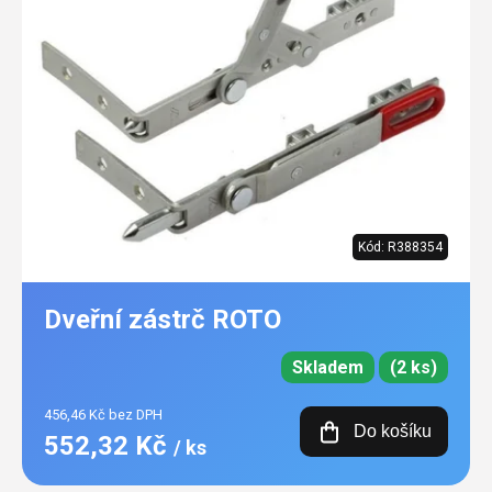
Kód:
R388354
Dveřní zástrč ROTO
Skladem
(2 ks)
456,46 Kč bez DPH
Do košíku
552,32 Kč
/ ks