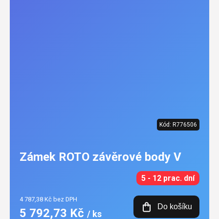
Kód:
R776506
Zámek ROTO závěrové body V
5 - 12 prac. dní
4 787,38 Kč bez DPH
Do košíku
5 792,73 Kč
/ ks