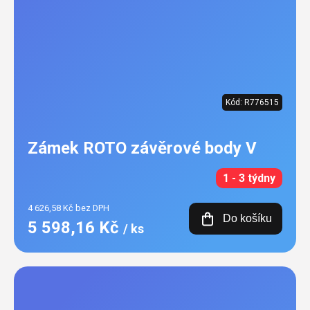
Kód:
R776515
Zámek ROTO závěrové body V
1 - 3 týdny
4 626,58 Kč bez DPH
Do košíku
5 598,16 Kč
/ ks