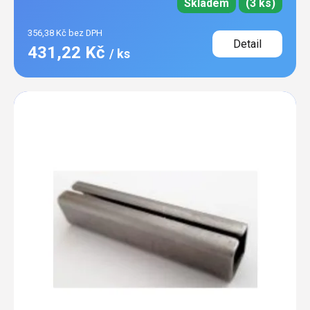
Skladem
(3 ks)
356,38 Kč bez DPH
Detail
431,22 Kč
/ ks