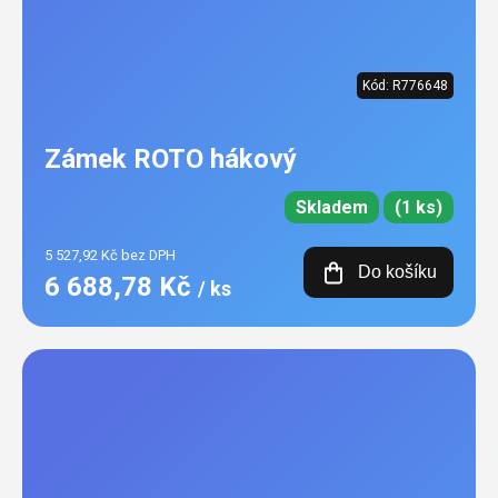
Kód:
R776648
Zámek ROTO hákový
Skladem
(1 ks)
5 527,92 Kč bez DPH
Do košíku
6 688,78 Kč
/ ks