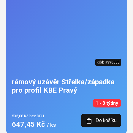
Kód:
R390685
rámový uzávěr Střelka/západka
pro profil KBE Pravý
1 - 3 týdny
535,08 Kč bez DPH
Do košíku
647,45 Kč
/ ks