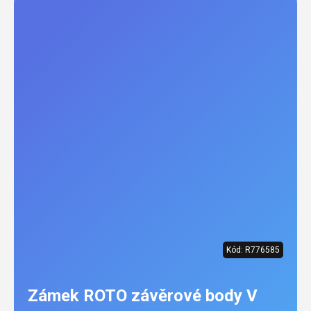
Kód:
R776585
Zámek ROTO závěrové body V