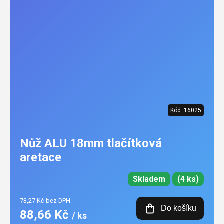
Kód:
16025
Nůž ALU 18mm tlačítková
aretace
Skladem
(4 ks)
73,27 Kč bez DPH
Do košíku
88,66 Kč
/ ks