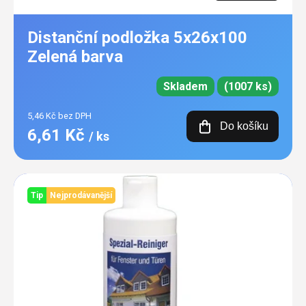
Distanční podložka 5x26x100
Zelená barva
Skladem
(1007 ks)
5,46 Kč bez DPH
Do košíku
6,61 Kč
/ ks
Tip
Nejprodávanější