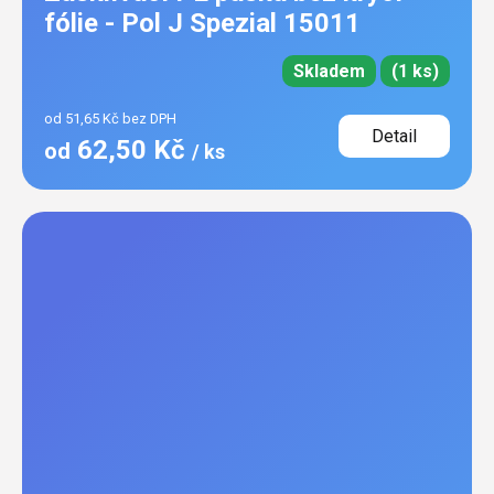
fólie - Pol J Spezial 15011
Skladem
(1 ks)
od 51,65 Kč bez DPH
Detail
62,50 Kč
od
/ ks