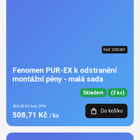
Kód:
I200401
Fenomen PUR-EX k odstranění
montážní pěny - malá sada
Skladem
(3 ks)
420,42 Kč bez DPH
Do košíku
508,71 Kč
/ ks