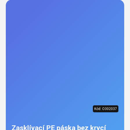
Kód:
O302037
Zasklívací PE páska bez krycí