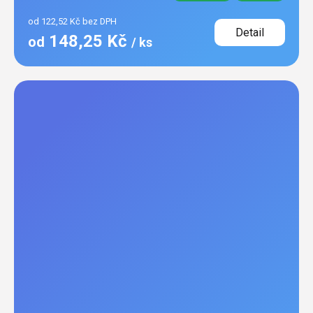
od 122,52 Kč bez DPH
Detail
148,25 Kč
od
/ ks