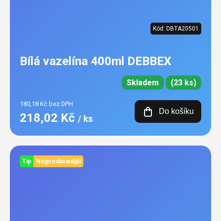
Kód:
DBTA20501
Bílá vazelína 400ml DEBBEX
Skladem
(23 ks)
180,18 Kč bez DPH
Do košíku
218,02 Kč
/ ks
Tip
Nejprodávanější