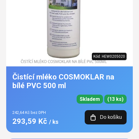
Kód:
HEW0205020
Čistící mléko COSMOKLAR na
bílé PVC 500 ml
Skladem
(13 ks)
242,64 Kč bez DPH
Do košíku
293,59 Kč
/ ks