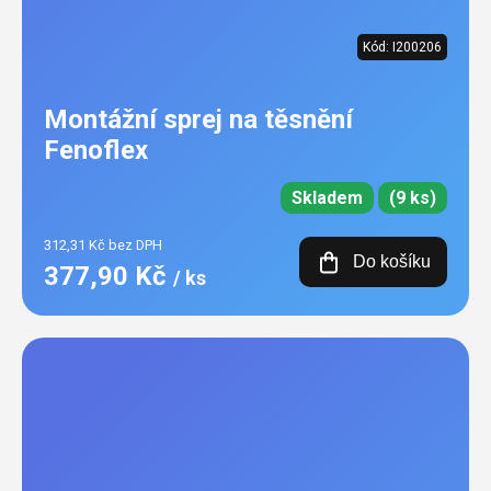
Kód:
I200206
Montážní sprej na těsnění
Fenoflex
Skladem
(9 ks)
312,31 Kč bez DPH
Do košíku
377,90 Kč
/ ks