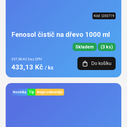
Kód:
I200719
Fenosol čistič na dřevo 1000 ml
Skladem
(3 ks)
357,96 Kč bez DPH
Do košíku
433,13 Kč
/ ks
Novinka
Tip
Nejprodávanější