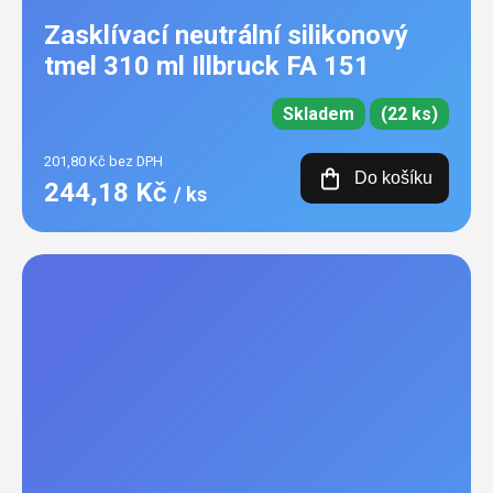
Zasklívací neutrální silikonový
tmel 310 ml Illbruck FA 151
Skladem
(22 ks)
201,80 Kč bez DPH
Do košíku
244,18 Kč
/ ks