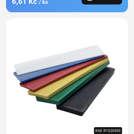
6,61 Kč
/ ks
Kód:
R1026500