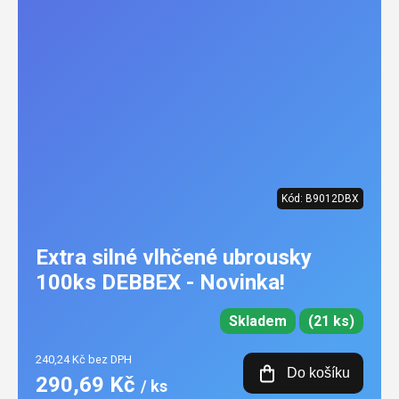
Kód:
B9012DBX
Extra silné vlhčené ubrousky
100ks DEBBEX - Novinka!
Skladem
(21 ks)
240,24 Kč bez DPH
Do košíku
290,69 Kč
/ ks