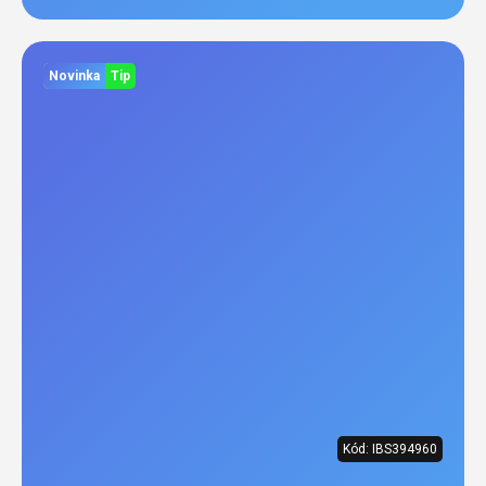
Novinka
Tip
Kód:
IBS394960