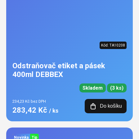
Kód:
TA10208
Odstraňovač etiket a pásek
400ml DEBBEX
Skladem
(3 ks)
234,23 Kč bez DPH
Do košíku
283,42 Kč
/ ks
Novinka
Tip