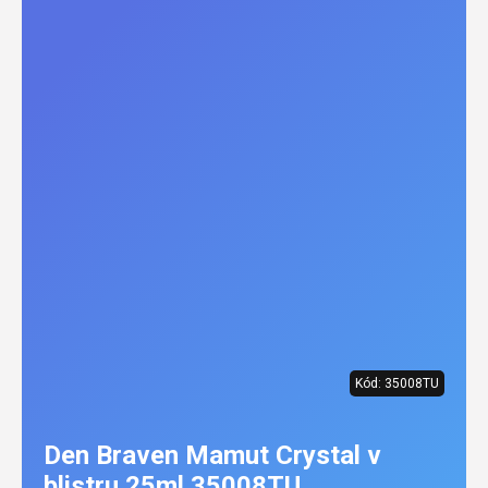
Kód:
35008TU
Den Braven Mamut Crystal v
blistru 25ml 35008TU