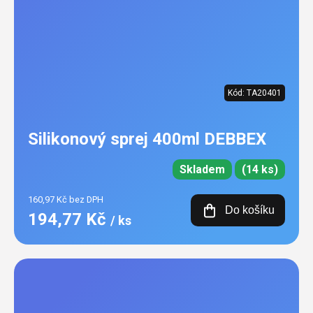
Kód:
TA20401
Silikonový sprej 400ml DEBBEX
Skladem
(14 ks)
160,97 Kč bez DPH
Do košíku
194,77 Kč
/ ks