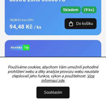
Skladem
(9 ks)
78,08 Kč bez DPH
Do košíku
94,48 Kč
/ ks
Novinka
Tip
Používáme cookies, abychom Vám umožnili pohodlné
prohlížení webu a díky analýze provozu webu neustále
zlepšovali jeho funkce, výkon a použitelnost.
Více
informací zde.
Souhlasím