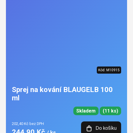
Kód:
M10915
Sprej na kování BLAUGELB 100
ml
Skladem
(11 ks)
202,40 Kč bez DPH
Do košíku
244,90 Kč
/ ks