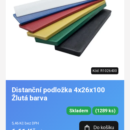
Kód:
R1026400
Distanční podložka 4x26x100
Žlutá barva
Skladem
(1289 ks)
5,46 Kč bez DPH
Do košíku