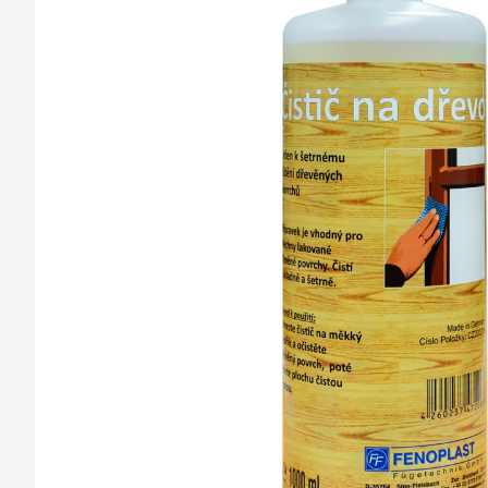
barvy oken a dveř
Díly pro sítě
Výměna střešních
Těsnění
Opravy oken z lan
Horolezecky / Vý
Doplňky a další
práce
Výprodej
Garantované zam
AKCE