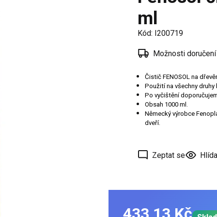
í
ml
 oken
Kód:
I200719
a /
škové
Možnosti doručení
ěření
Čistič FENOSOL na dřevěn
Použití na všechny druhy 
Po vyčištění doporučuj
Obsah 1000 ml.
Německý výrobce Fenoplast
dveří.
Zeptat se
Hlída
433,13 Kč