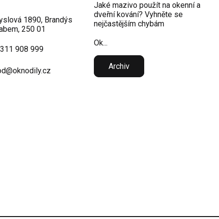
Jaké mazivo použít na okenní a
dveřní kování? Vyhněte se
slová 1890, Brandýs
nejčastějším chybám
abem, 250 01
Ok...
 311 908 999
Archiv
d@oknodily.cz