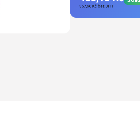
Skla
357,96 Kč bez DPH
Měrná
cena: