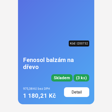
Kód:
I200732
Fenosol balzám na
dřevo
Skladem
(3 ks)
975,38 Kč bez DPH
Detail
1 180,21 Kč