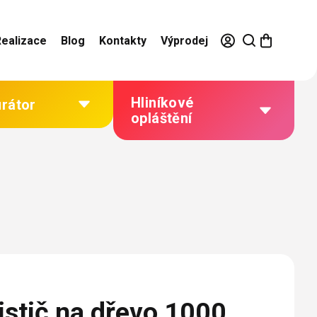
Realizace
Blog
Kontakty
Výprodej
Hliníkové
urátor
opláštění
Výhody hliníkového
opláštění
Jak to funguje
Barevné řešení
Technická dokumentace
Galerie našich realizací
istič na dřevo 1000