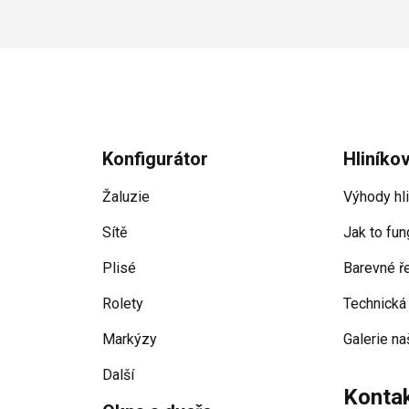
Konfigurátor
Hliníko
Žaluzie
Výhody hl
Sítě
Jak to fun
Plisé
Barevné ř
Rolety
Technická
Markýzy
Galerie na
Další
Konta