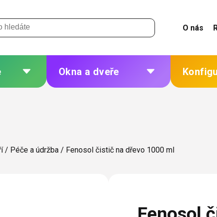
O nás
e
Okna a dveře
Konfig
 a
Plastová okna a dveře
Žaluzie
Hliníková okna a dveře
Sítě
eří
Dřevěná okna a dveře
Plisé
í
/
Péče a údržba
/
Fenosol čistič na dřevo 1000 ml
Ocelová okna a dveře
Rolety
Markýzy
ných
Další
Fenosol č
 změna