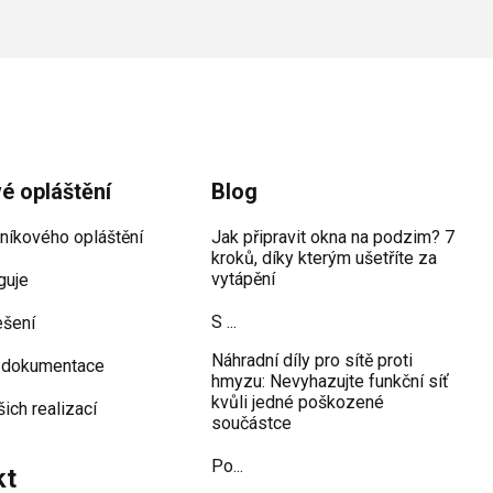
vé opláštění
Blog
iníkového opláštění
Jak připravit okna na podzim? 7
kroků, díky kterým ušetříte za
vytápění
guje
S ...
ešení
Náhradní díly pro sítě proti
 dokumentace
hmyzu: Nevyhazujte funkční síť
kvůli jedné poškozené
šich realizací
součástce
Po...
kt