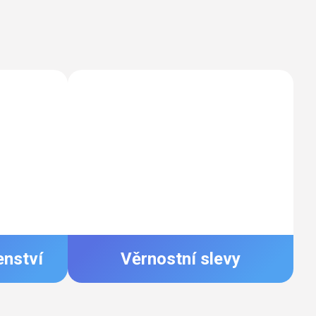
enství
Věrnostní slevy