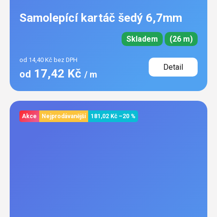
Samolepící kartáč šedý 6,7mm
Skladem
(26 m)
od 14,40 Kč bez DPH
Detail
17,42 Kč
od
/ m
Akce
Nejprodávanější
181,02 Kč
–20 %