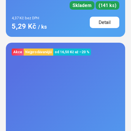
Skladem
(141 ks)
4,37 Kč bez DPH
Detail
5,29 Kč
/ ks
Akce
Nejprodávanější
od
16,50 Kč
až
–20 %