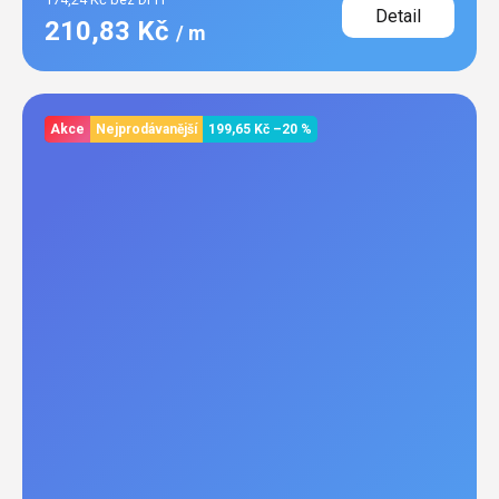
Detail
210,83 Kč
/ m
Akce
Nejprodávanější
199,65 Kč
–20 %