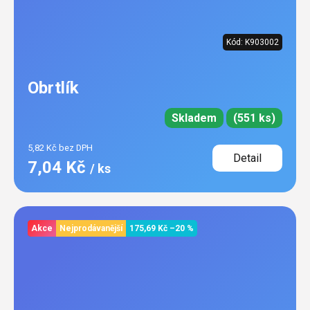
Kód:
K903002
Obrtlík
Skladem
(551 ks)
5,82 Kč bez DPH
Detail
7,04 Kč
/ ks
Akce
Nejprodávanější
175,69 Kč
–20 %