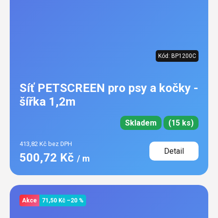
Kód:
BP1200C
Síť PETSCREEN pro psy a kočky -
šířka 1,2m
Skladem
(15 ks)
413,82 Kč bez DPH
Detail
500,72 Kč
/ m
Akce
71,50 Kč
–20 %