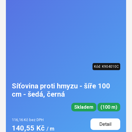
Kód:
K904010C
Síťovina proti hmyzu - šíře 100
cm - šedá, černá
Skladem
(100 m)
116,16 Kč bez DPH
Detail
140,55 Kč
/ m