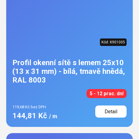
Kód:
K901005
Profil okenní sítě s lemem 25x10
(13 x 31 mm) - bílá, tmavě hnědá,
RAL 8003
5 - 12 prac. dní
119,68 Kč bez DPH
Detail
144,81 Kč
/ m