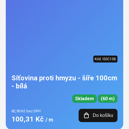
Kód:
ISSC10B
Síťovina proti hmyzu - šíře 100cm
- bílá
Skladem
(60 m)
82,90 Kč bez DPH
Do košíku
100,31 Kč
/ m