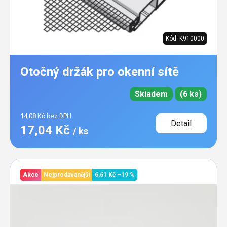
Kód:
K910000
Otočný držák pro okenní sítě
Skladem
(6 ks)
14,08 Kč bez DPH
Detail
17,04 Kč
/ ks
Akce
Nejprodávanější
6,61 Kč
–19 %