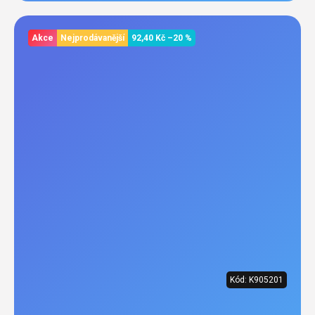
Akce
Nejprodávanější
92,40 Kč
–20 %
Kód:
K905201