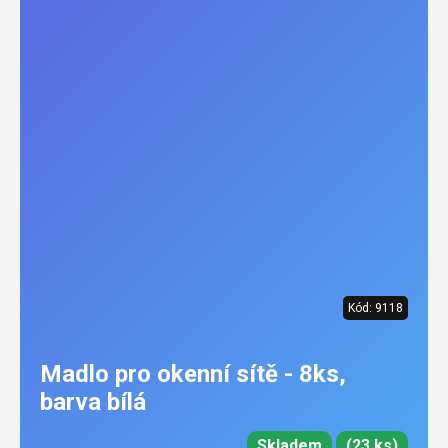
Kód:
9118
Madlo pro okenní sítě - 8ks,
barva bílá
Skladem
(23 ks)