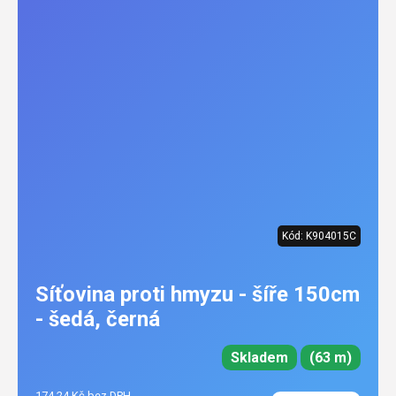
Kód:
K904015C
Síťovina proti hmyzu - šíře 150cm
- šedá, černá
Skladem
(63 m)
174,24 Kč bez DPH