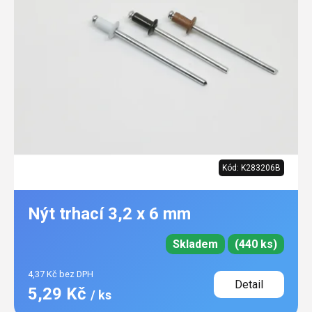
Kód:
K283206B
Nýt trhací 3,2 x 6 mm
Skladem
(440 ks)
4,37 Kč bez DPH
Detail
5,29 Kč
/ ks