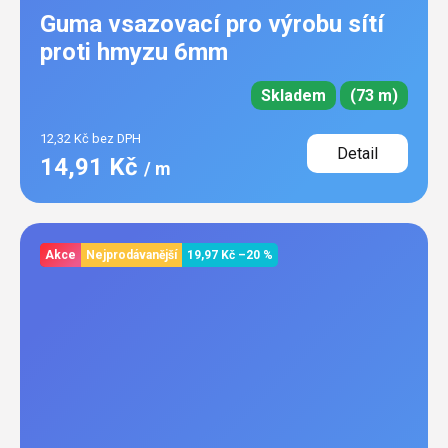
Guma vsazovací pro výrobu sítí
proti hmyzu 6mm
Skladem
(73 m)
12,32 Kč bez DPH
Detail
14,91 Kč
/ m
Akce
Nejprodávanější
19,97 Kč
–20 %