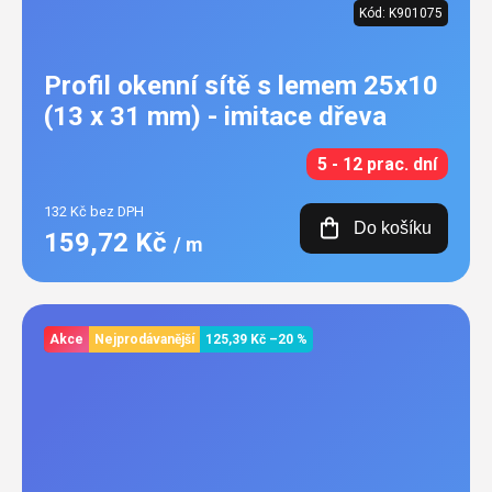
Kód:
K901075
Profil okenní sítě s lemem 25x10
(13 x 31 mm) - imitace dřeva
5 - 12 prac. dní
132 Kč bez DPH
Do košíku
159,72 Kč
/ m
Akce
Nejprodávanější
125,39 Kč
–20 %