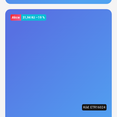
Akce
31,94 Kč
–19 %
Kód:
ETR16024