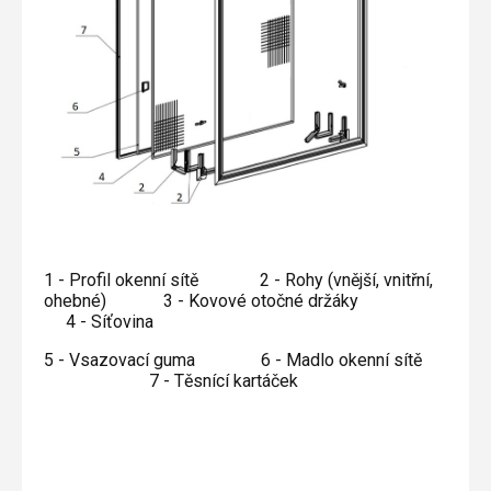
Plisé
Výměna střešních oken
Jak to funguje
Těsnění
Rolety
O nás
Opravy oken z lana / Horolezecky / Výškové
Barevné řešení
Doplňky a další
Markýzy
práce
Technická dokumentace
Realizace
Výprodej
Další
Garantované zaměření
Galerie našich realizací
AKCE
Blog
Kontakty
1 - Profil okenní sítě
2 - Rohy (vnější, vnitřní,
ohebné)
3 - Kovové otočné držáky
Výprodej
4 - Síťovina
5 - Vsazovací guma
6 - Madlo okenní sítě
7 - Těsnící kartáček