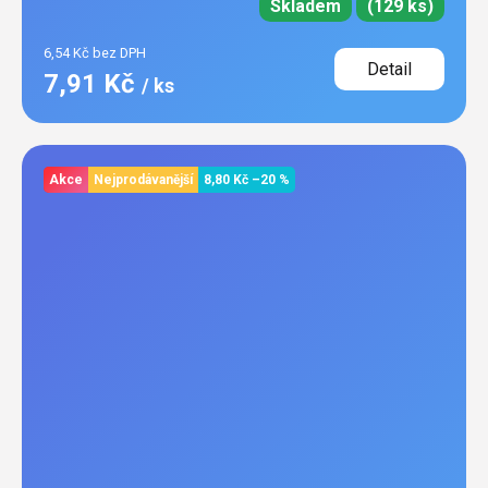
Skladem
(129 ks)
6,54 Kč bez DPH
Detail
7,91 Kč
/ ks
Akce
Nejprodávanější
8,80 Kč
–20 %