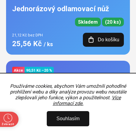
Jednorázový odlamovací nůž
Skladem
(20 ks)
21,12 Kč bez DPH
Do košíku
25,56 Kč
/ ks
Akce
90,51 Kč
–20 %
Používáme cookies, abychom Vám umožnili pohodlné
prohlížení webu a díky analýze provozu webu neustále
zlepšovali jeho funkce, výkon a použitelnost.
Více
informací zde.
Souhlasím
Zobrazit
ě