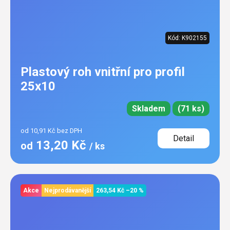
Kód:
K902155
Plastový roh vnitřní pro profil
25x10
Skladem
(71 ks)
od 10,91 Kč bez DPH
Detail
13,20 Kč
od
/ ks
Akce
Nejprodávanější
263,54 Kč
–20 %