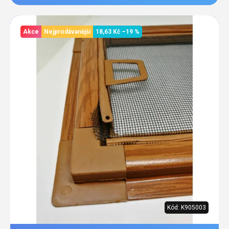
Akce
Nejprodávanější
18,63 Kč
–19 %
Kód:
K905003