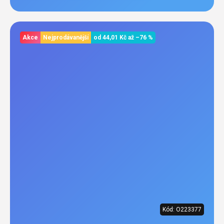
Akce
Nejprodávanější
od
44,01 Kč
až
–76 %
Kód:
O223377