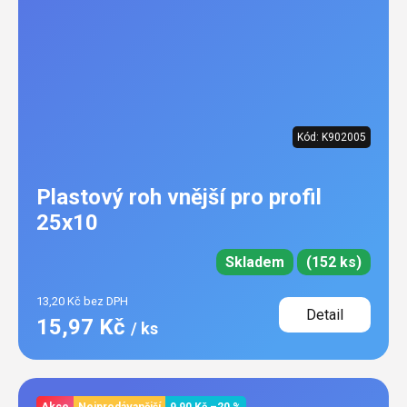
Kód:
K902005
Plastový roh vnější pro profil
25x10
Skladem
(152 ks)
13,20 Kč bez DPH
Detail
15,97 Kč
/ ks
Akce
Nejprodávanější
9,90 Kč
–20 %