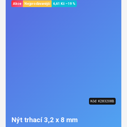
Akce
Nejprodávanější
6,61 Kč
–19 %
Kód:
K283208B
Nýt trhací 3,2 x 8 mm