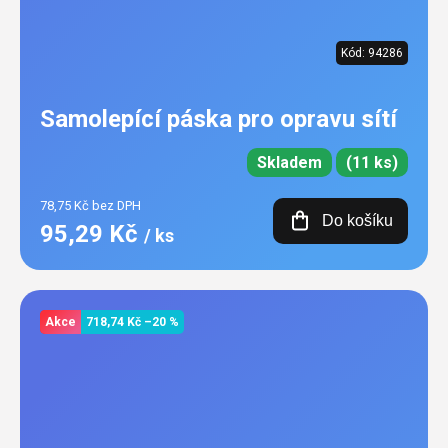
Kód:
94286
Samolepící páska pro opravu sítí
Skladem
(11 ks)
78,75 Kč bez DPH
Do košíku
95,29 Kč
/ ks
Akce
718,74 Kč
–20 %