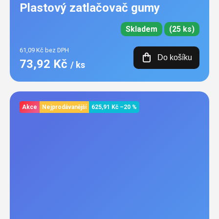
Plastový zatlačovač gumy
Skladem
(25 ks)
61,09 Kč bez DPH
Do košíku
73,92 Kč
/ ks
Akce
Nejprodávanější
625,91 Kč
–20 %