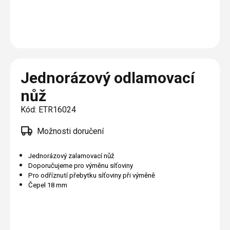
Plisé
Výměna střešních oken
Jak to funguje
Těsnění
Rolety
O nás
Opravy oken z lana / Horolezecky / Výškové
Barevné řešení
Doplňky a další
Markýzy
práce
Technická dokumentace
Realizace
Výprodej
Další
Garantované zaměření
Jednorázový odlamovací
Galerie našich realizací
AKCE
Blog
nůž
Kód:
ETR16024
Kontakty
Možnosti doručení
Výprodej
Jednorázový zalamovací nůž
Doporučujeme pro výměnu síťoviny
Pro odříznutí přebytku síťoviny při výměně
Čepel 18 mm