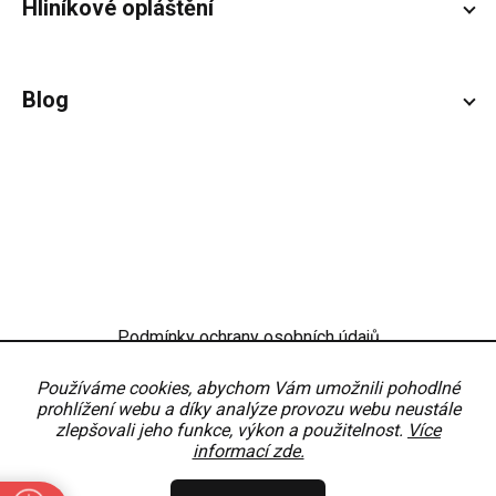
Hliníkové opláštění
Blog
Podmínky ochrany osobních údajů
Obchodní podmínky
Nastavení
Používáme cookies, abychom Vám umožnili pohodlné
prohlížení webu a díky analýze provozu webu neustále
zlepšovali jeho funkce, výkon a použitelnost.
Více
informací zde.