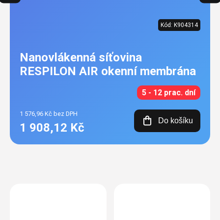
Kód:
K904314
Nanovlákenná síťovina
RESPILON AIR okenní membrána
5 - 12 prac. dní
1 576,96 Kč bez DPH
Do košíku
1 908,12 Kč