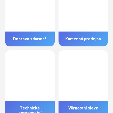
Doprava zdarma*
Kamenná prodejna
Technické
Věrnostní slevy
poradenství