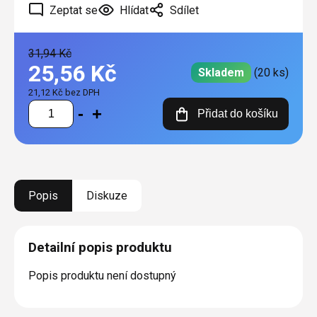
Zeptat se
Hlídat
Sdílet
31,94 Kč
25,56 Kč
Skladem
(20 ks)
21,12 Kč bez DPH
Měrná
Přidat do košíku
cena:
Popis
Diskuze
Detailní popis produktu
Popis produktu není dostupný