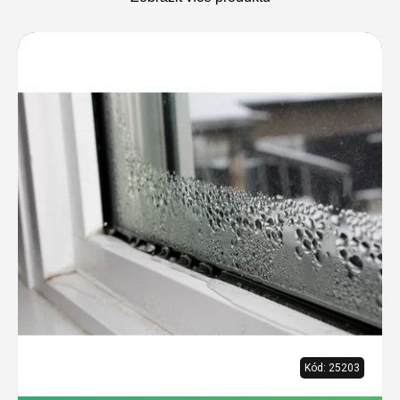
Výpis
produktů
Kód:
25203