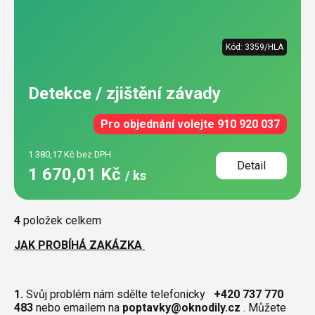
Kód:
3359/HLA
Detekce / zjištění závady
Pro objednání volejte 910 920 037
1 380,17 Kč bez DPH
Detail
1 670,01 Kč
/ ks
Ovládací
4
položek celkem
prvky
JAK PROBÍHÁ ZAKÁZKA
výpisu
1.
Svůj problém nám sdělte telefonicky
+420 737 770
483
nebo emailem na
poptavky@oknodily.cz
. Můžete