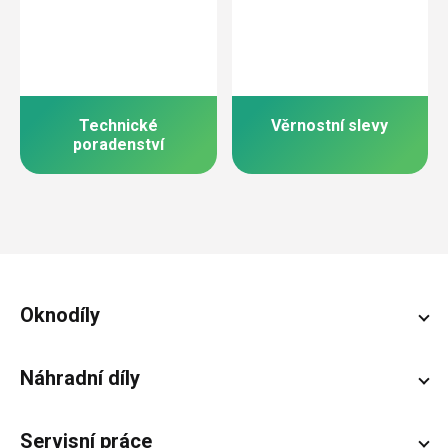
Technické
Věrnostní slevy
poradenství
Zápatí
Oknodíly
Náhradní díly
Servisní práce