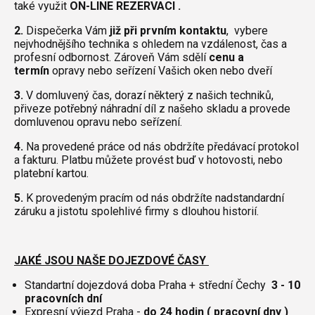
také využit
ON-LINE REZERVACI .
2.
Dispečerka Vám
již při prvním kontaktu
, vybere
nejvhodnějšího technika s ohledem na vzdálenost, čas a
profesní odbornost. Zároveň Vám sdělí
cenu a
termín
opravy nebo seřízení Vašich oken nebo dveří
3.
V domluvený čas, dorazí některý z našich techniků,
přiveze potřebný náhradní díl z našeho skladu a provede
domluvenou opravu nebo seřízení.
4.
Na provedené práce od nás obdržíte předávací protokol
a fakturu. Platbu můžete provést buď v hotovosti, nebo
platební kartou.
5.
K provedeným pracím od nás obdržíte nadstandardní
záruku a jistotu spolehlivé firmy s dlouhou historií.
JAKÉ JSOU NAŠE DOJEZDOVÉ ČASY
Standartní dojezdová doba Praha + střední Čechy
3 - 10
pracovních dní
Expresní výjezd Praha -
do 24 hodin ( pracovní dny )