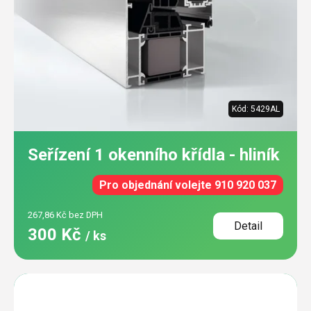
Kód:
5429AL
Seřízení 1 okenního křídla - hliník
Pro objednání volejte 910 920 037
267,86 Kč bez DPH
Detail
300 Kč
/ ks