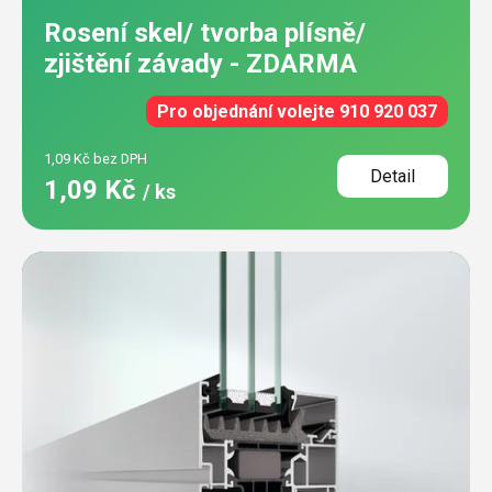
Rosení skel/ tvorba plísně/
zjištění závady - ZDARMA
Pro objednání volejte 910 920 037
1,09 Kč bez DPH
Detail
1,09 Kč
/ ks