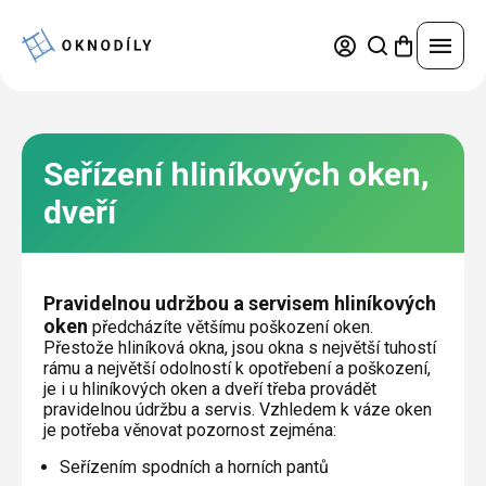
Přejít
na
obsah
Náhradní díly
Seřízení hliníkových oken,
Nejprodávanější
Servisní práce
dveří
Trvale snížená cena
Pravidelná údržba a seřízení
Okna a dveře
Výhodné sady
Oprava oken a dveří
Pravidelnou udržbou a servisem hliníkových
Kování podle značek
oken
předcházíte většímu poškození oken.
Plastová okna a dveře
Konfigurátor
Výměna skel
Přestože hliníková okna, jsou okna s největší tuhostí
Díly pro okna
rámu a největší odolností k opotřebení a poškození,
Hliníková okna a dveře
Výměna těsnění
je i u hliníkových oken a dveří třeba provádět
Díly pro dveře
Žaluzie
pravidelnou údržbu a servis. Vzhledem k váze oken
Hliníkové opláštění
Dřevěná okna a dveře
Leštění poškrábaných skel
je potřeba věnovat pozornost zejména:
Díly pro žaluzie
Sítě
Ocelová okna a dveře
Seřízením spodních a horních pantů
Opravy povrchů, změna barvy oken a dveří
Výhody hliníkového opláštění
Díly pro sítě
Přihlášení