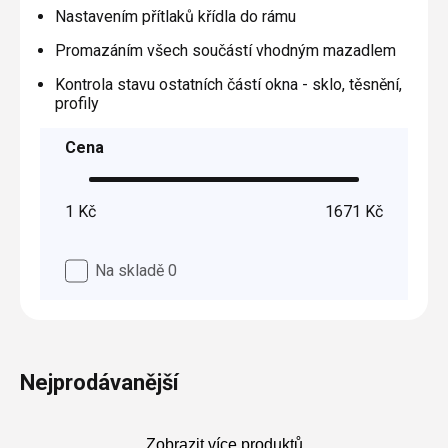
Plisé
Nastavením přítlaků křídla do rámu
Výměna střešních oken
Jak to funguje
Těsnění
Rolety
Promazáním všech součástí vhodným mazadlem
O nás
Opravy oken z lana / Horolezecky / Výškové
Barevné řešení
Doplňky a další
Markýzy
práce
Kontrola stavu ostatních částí okna - sklo, těsnění,
profily
Technická dokumentace
Realizace
Výprodej
Další
Garantované zaměření
Galerie našich realizací
Cena
AKCE
Blog
1
Kč
1671
Kč
Kontakty
Na skladě
0
Výprodej
Nejprodávanější
Zobrazit více produktů