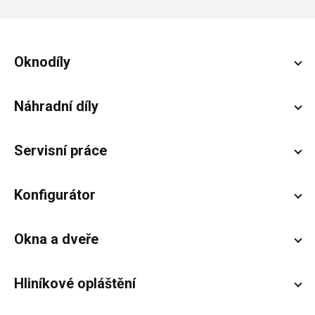
Zápatí
Oknodíly
Náhradní díly
Servisní práce
Konfigurátor
Okna a dveře
Hliníkové opláštění