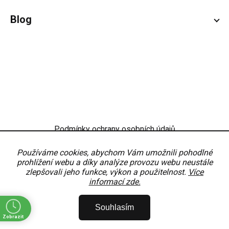
Blog
Podmínky ochrany osobních údajů
Obchodní podmínky
Nastavení
Používáme cookies, abychom Vám umožnili pohodlné
prohlížení webu a díky analýze provozu webu neustále
zlepšovali jeho funkce, výkon a použitelnost.
Více
informací zde.
Copyright 2026
OKNODÍLY
. Všechna práva vyhrazena.
Upravit nastavení
Souhlasím
cookies
Zobrazit
Vytvořil Shoptet Premium
Partner:
MirandaMedia Group, s.r.o.