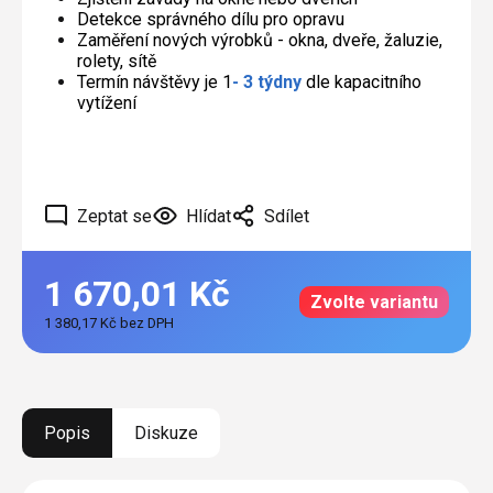
Detekce správného dílu pro opravu
Zaměření nových výrobků - okna, dveře, žaluzie,
rolety, sítě
Termín návštěvy je 1
- 3 týdny
dle kapacitního
vytížení
Zeptat se
Hlídat
Sdílet
1 670,01 Kč
Zvolte variantu
1 380,17 Kč bez DPH
Měrná
cena:
Popis
Diskuze