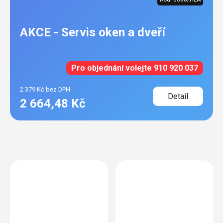
AKCE - Servis oken a dveří
Pro objednání volejte 910 920 037
2 379 Kč bez DPH
Detail
2 664,48 Kč