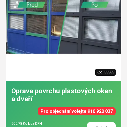
Kód:
55565
Oprava povrchu plastových oken
a dveří
Pro objednání volejte 910 920 037
905,78 Kč bez DPH