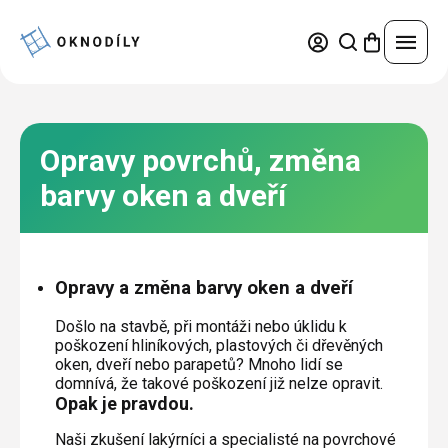
Přejít
na
obsah
Náhradní díly
Opravy povrchů, změna
Nejprodávanější
Servisní práce
barvy oken a dveří
Trvale snížená cena
Pravidelná údržba a seřízení
Okna a dveře
Výhodné sady
Oprava oken a dveří
Opravy a změna barvy oken a dveří
Kování podle značek
Plastová okna a dveře
Konfigurátor
Výměna skel
Díly pro okna
Došlo na stavbě, při montáži nebo úklidu k
Hliníková okna a dveře
poškození hliníkových, plastových či dřevěných
Výměna těsnění
oken, dveří nebo parapetů? Mnoho lidí se
Díly pro dveře
Žaluzie
Hliníkové opláštění
Dřevěná okna a dveře
domnívá, že takové poškození již nelze opravit.
Leštění poškrábaných skel
Opak je pravdou.
Díly pro žaluzie
Sítě
Ocelová okna a dveře
Opravy povrchů, změna barvy oken a dveří
Výhody hliníkového opláštění
Naši zkušení lakýrníci a specialisté na povrchové
Díly pro sítě
Přihlášení