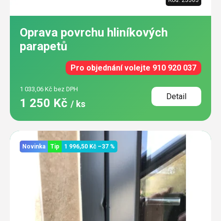
Oprava povrchu hliníkových
parapetů
Pro objednání volejte 910 920 037
1 033,06 Kč bez DPH
Detail
1 250 Kč
/ ks
Novinka
Tip
1 996,50 Kč
–37 %