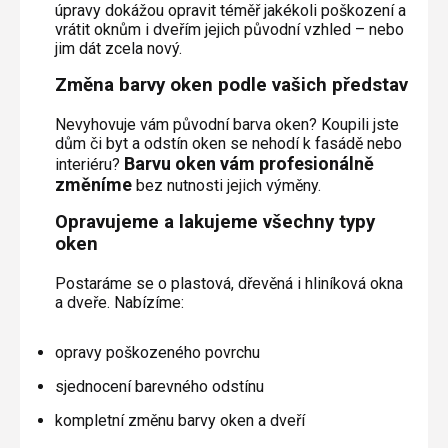
Plisé
úpravy dokážou opravit téměř jakékoli poškození a
Výměna střešních oken
Jak to funguje
vrátit oknům i dveřím jejich původní vzhled – nebo
Těsnění
Rolety
jim dát zcela nový.
O nás
Opravy oken z lana / Horolezecky / Výškové
Barevné řešení
Doplňky a další
Markýzy
práce
Změna barvy oken podle vašich představ
Technická dokumentace
Realizace
Výprodej
Další
Garantované zaměření
Nevyhovuje vám původní barva oken? Koupili jste
dům či byt a odstín oken se nehodí k fasádě nebo
Galerie našich realizací
AKCE
Barvu oken vám profesionálně
interiéru?
Blog
změníme
bez nutnosti jejich výměny.
Opravujeme a lakujeme všechny typy
Kontakty
oken
Postaráme se o plastová, dřevěná i hliníková okna
Výprodej
a dveře. Nabízíme:
opravy poškozeného povrchu
sjednocení barevného odstínu
kompletní změnu barvy oken a dveří