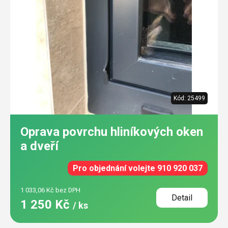
Kód:
25499
Oprava povrchu hliníkových oken
a dveří
Pro objednání volejte 910 920 037
1 033,06 Kč bez DPH
Detail
1 250 Kč
/ ks