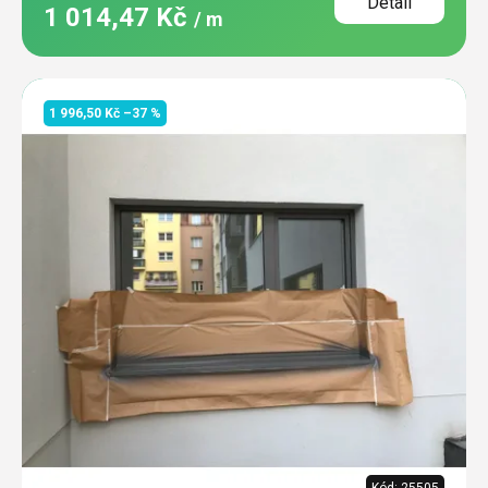
Detail
1 014,47 Kč
/ m
1 996,50 Kč
–37 %
Kód:
25505