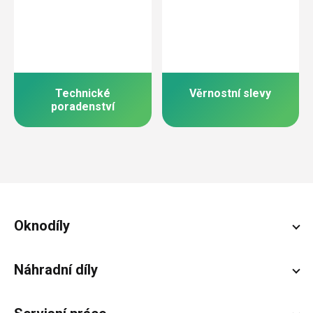
Technické
Věrnostní slevy
poradenství
Zápatí
Oknodíly
Náhradní díly