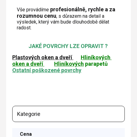
profesionálně, rychle a za
Vše provádíme
rozumnou cenu
, s důrazem na detail a
výsledek, který vám bude dlouhodobě dělat
radost.
JAKÉ POVRCHY LZE OPRAVIT ?
Plastových oken a dveří
Hliníkových
oken a dveří
Hliníkových
parapetů
Ostatní poškozené povrchy
Kategorie
Cena