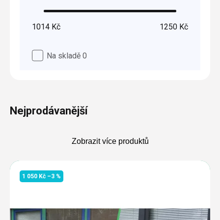
1014
Kč
1250
Kč
Na skladě
0
Nejprodávanější
Zobrazit více produktů
Výpis
produktů
1 050 Kč
–3 %