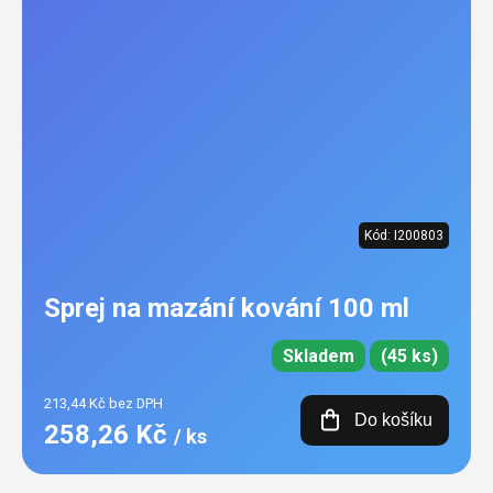
Kód:
I200803
Sprej na mazání kování 100 ml
Skladem
(45 ks)
213,44 Kč bez DPH
Do košíku
258,26 Kč
/ ks