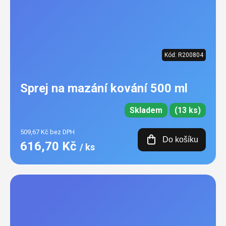
Kód:
R200804
Sprej na mazání kování 500 ml
Skladem
(13 ks)
509,67 Kč bez DPH
Do košíku
616,70 Kč
/ ks