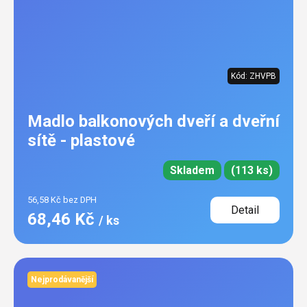
Kód:
ZHVPB
Madlo balkonových dveří a dveřní
sítě - plastové
Skladem
(113 ks)
56,58 Kč bez DPH
Detail
68,46 Kč
/ ks
Nejprodávanější