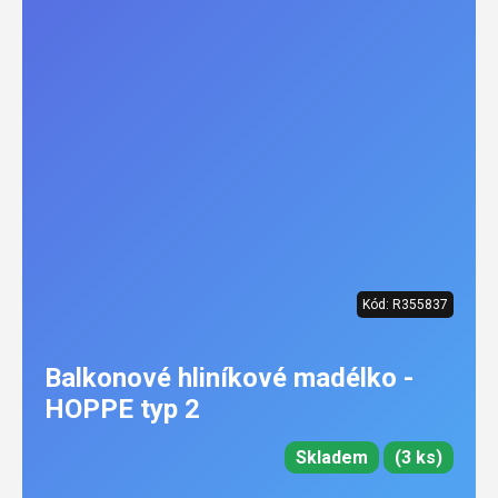
Kód:
R355837
Balkonové hliníkové madélko -
HOPPE typ 2
Skladem
(3 ks)