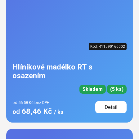
Kód:
R11590160002
Hlíníkové madélko RT s
osazením
Skladem
(5 ks)
od 56,58 Kč bez DPH
Detail
68,46 Kč
od
/ ks