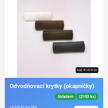
Kód:
R1419160
Odvodňovací krytky (okapničky)
Skladem
(2103 ks)
od 9,92 Kč bez DPH