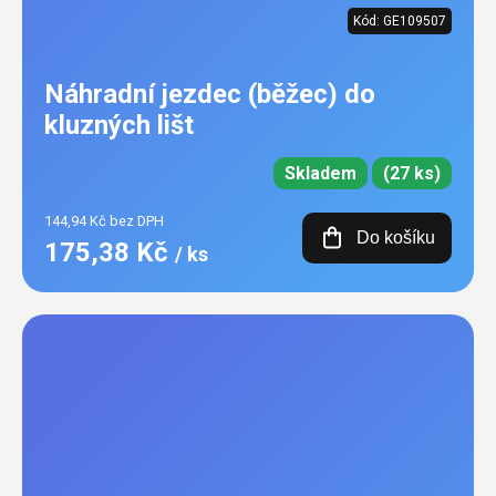
Kód:
GE109507
Náhradní jezdec (běžec) do
kluzných lišt
Skladem
(27 ks)
144,94 Kč bez DPH
Do košíku
175,38 Kč
/ ks