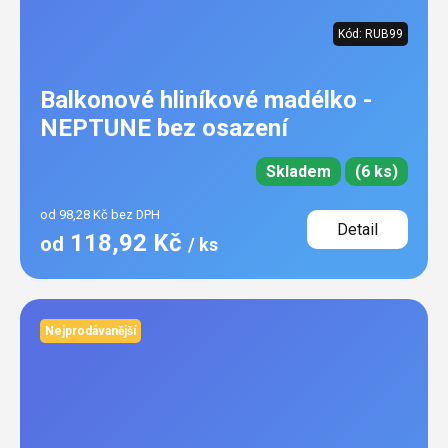
Kód:
RUB99
Balkonové hliníkové madélko -
NEPTUNE bez osazení
Skladem
(6 ks)
od 98,28 Kč bez DPH
Detail
118,92 Kč
od
/ ks
Nejprodávanější