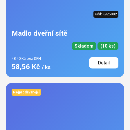
Kód:
K925002
Madlo dveřní sítě
Skladem
(10 ks)
48,40 Kč bez DPH
Detail
58,56 Kč
/ ks
Nejprodávanější