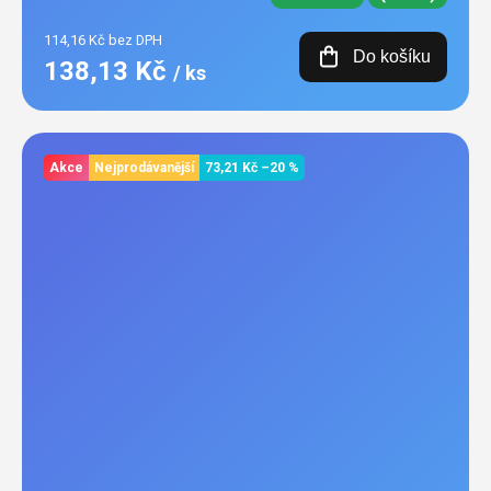
114,16 Kč bez DPH
Do košíku
138,13 Kč
/ ks
Akce
Nejprodávanější
73,21 Kč
–20 %