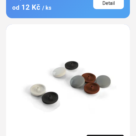
Detail
12 Kč
od
/ ks