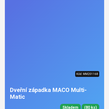
Kód:
MM201168
Dveřní západka MACO Multi-
Matic
Skladem
(80 ks)