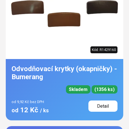
Kód:
R1429160
Odvodňovací krytky (okapničky) -
Bumerang
Skladem
(1356 ks)
od 9,92 Kč bez DPH
Detail
12 Kč
od
/ ks