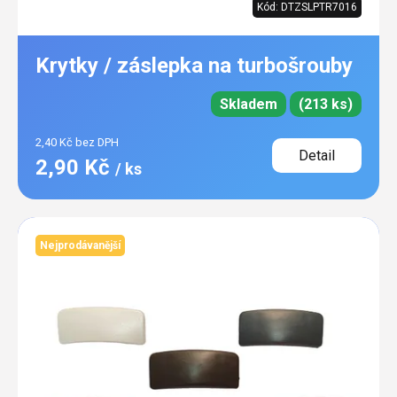
Kód:
DTZSLPTR7016
Krytky / záslepka na turbošrouby
Skladem
(213 ks)
2,40 Kč bez DPH
Detail
2,90 Kč
/ ks
Nejprodávanější