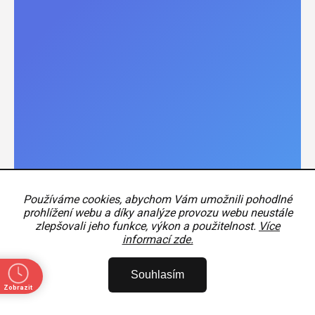
Používáme cookies, abychom Vám umožnili pohodlné
prohlížení webu a díky analýze provozu webu neustále
zlepšovali jeho funkce, výkon a použitelnost.
Více
informací zde.
Kód:
HSIEGE708118
Souhlasím
Západka Siegenia-Aubi 1361
Zobrazit
ě