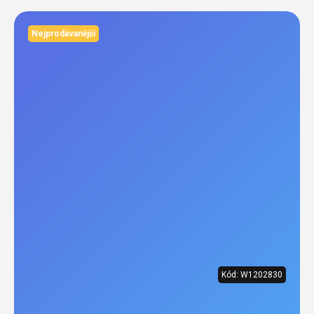
Nejprodávanější
Kód:
W1202830