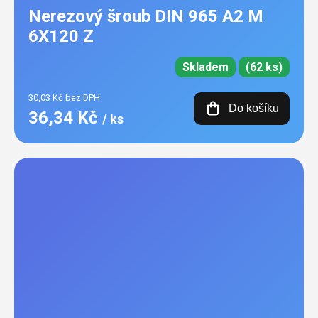
Nerezový šroub DIN 965 A2 M
6X120 Z
Skladem
(62 ks)
30,03 Kč bez DPH
Do košíku
36,34 Kč
/ ks