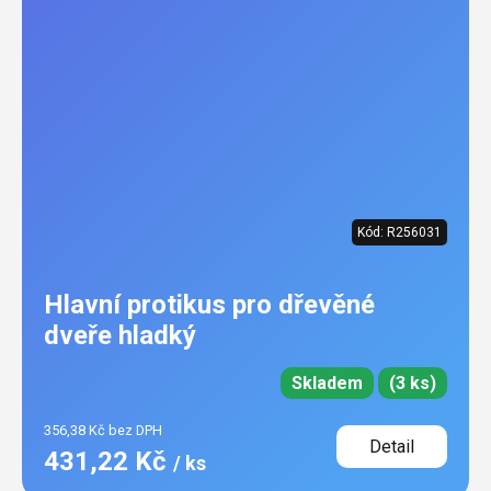
Kód:
R256031
Hlavní protikus pro dřevěné
dveře hladký
Skladem
(3 ks)
356,38 Kč bez DPH
Detail
431,22 Kč
/ ks