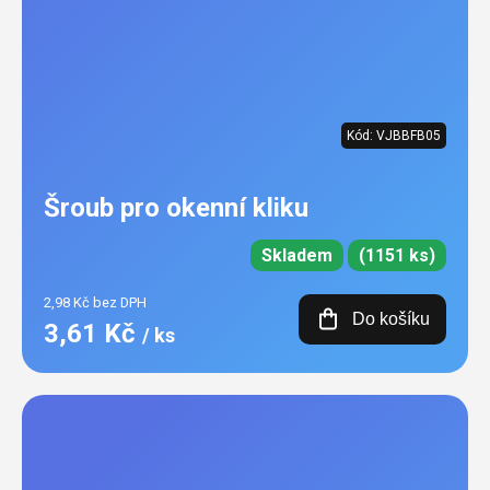
Kód:
VJBBFB05
Šroub pro okenní kliku
Skladem
(1151 ks)
2,98 Kč bez DPH
Do košíku
3,61 Kč
/ ks