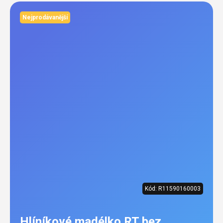
Nejprodávanější
Kód:
R11590160003
Hlíníkové madélko RT bez