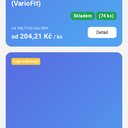
(VarioFit)
Skladem
(74 ks)
od 168,77 Kč bez DPH
Detail
204,21 Kč
od
/ ks
Nejprodávanější