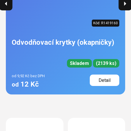
Kód:
R1419160
Odvodňovací krytky (okapničky)
Skladem
(2139 ks)
od 9,92 Kč bez DPH
Detail
12 Kč
od