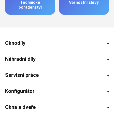
Technické
Věrnostní slevy
poradenství
Zápatí
Oknodíly
Náhradní díly
Servisní práce
Konfigurátor
Okna a dveře