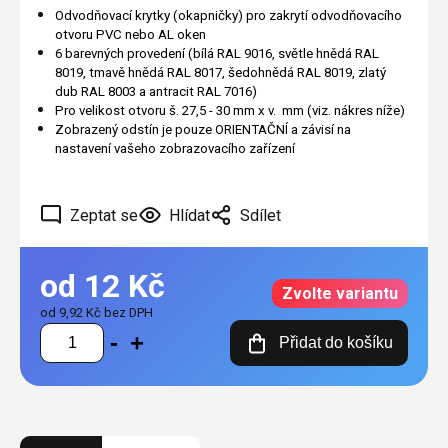
Odvodňovací krytky (okapničky) pro zakrytí odvodňovacího
otvoru PVC nebo AL oken
6 barevných provedení (bílá RAL 9016, světle hnědá RAL
8019, tmavě hnědá RAL 8017, šedohnědá RAL 8019, zlatý
dub RAL 8003 a antracit RAL 7016)
Pro velikost otvoru š. 27,5 - 30 mm x v. mm (viz. nákres níže)
Zobrazený odstín je pouze ORIENTAČNÍ a závisí na
nastavení vašeho zobrazovacího zařízení
Zeptat se
Hlídat
Sdílet
od
12 Kč
Zvolte variantu
od
9,92 Kč
bez DPH
Měrná
Přidat do košíku
cena: