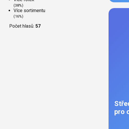
(38%)
Více sortimentu
(16%)
Počet hlasů:
57
Stře
pro 