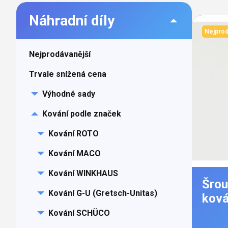
panel
Náhradní díly
Výpi
Nejprod
prod
Nejprodávanější
Trvale snížená cena
Výhodné sady
Kování podle značek
Kování ROTO
Kování MACO
Kování WINKHAUS
Šrou
Kování G-U (Gretsch-Unitas)
ková
Kování SCHÜCO