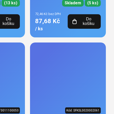
(13 ks)
Skladem
(5 ks)
72,46 Kč bez DPH
Do
Do
87,68 Kč
košíku
košíku
/ ks
T0011100053
Kód:
SFKSL0020002061