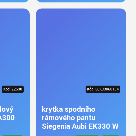
Kód:
22530
Kód:
SEK33060104
lový
krytka spodního
A300
rámového pantu
Siegenia Aubi EK330 W