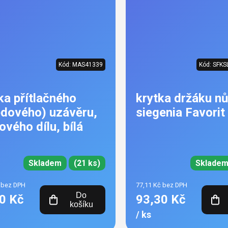
Kód:
MAS41339
Kód:
SFKS
ka přítlačného
krytka držáku n
edového) uzávěru,
siegenia Favorit
ového dílu, bílá
Skladem
(21 ks)
Sklade
 bez DPH
77,11 Kč bez DPH
Do
0 Kč
93,30 Kč
košíku
/ ks