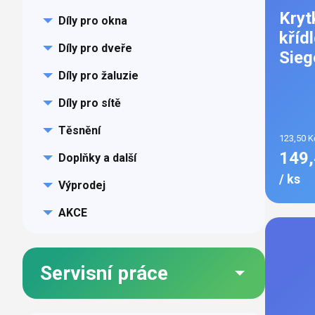
Kryt
Díly pro okna
kříd
Díly pro dveře
Sieg
Díly pro žaluzie
Díly pro sítě
Těsnění
123,50 K
149,
Doplňky a další
/ ks
Výprodej
AKCE
Servisní práce