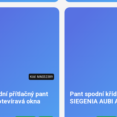
Kód:
MAS52389
dní přítlačný pant
Pant spodní kříd
otevíravá okna
SIEGENIA AUBI 