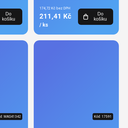
174,72 Kč bez DPH
Do
Do
211,41 Kč
košíku
košíku
/ ks
d:
MAS41342
Kód:
17591