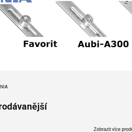
í
 oken
a /
škové
ěření
ENIA
rodávanější
Zobrazit více prod