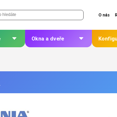
O nás
e
Okna a dveře
Konfig
 a
Plastová okna a dveře
Žaluzie
Hliníková okna a dveře
Sítě
eří
Dřevěná okna a dveře
Plisé
A
Ocelová okna a dveře
Rolety
Markýzy
ných
Další
 změna