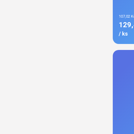
107,02 K
129,
/ ks