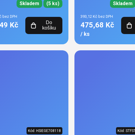
Skladem
(5 ks)
Skladem
č bez DPH
393,12 Kč bez DPH
Do
49 Kč
475,68 Kč
košíku
/ ks
Kód:
HSIEGE708118
Kód:
STFS