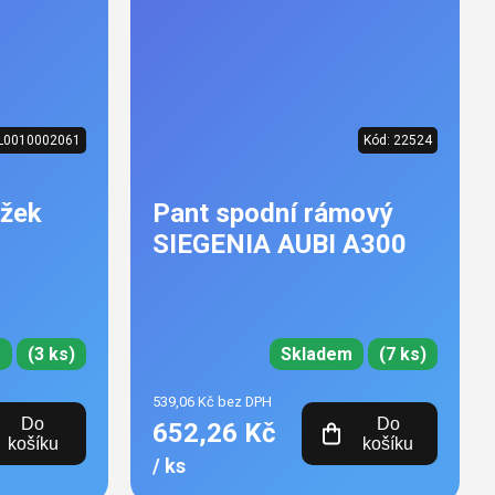
L0010002061
Kód:
22524
ůžek
Pant spodní rámový
SIEGENIA AUBI A300
m
(3 ks)
Skladem
(7 ks)
539,06 Kč bez DPH
Do
Do
652,26 Kč
košíku
košíku
/ ks