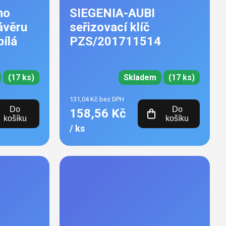
ho
SIEGENIA-AUBI
ávěru
seřizovací klíč
bílá
PZS/201711514
(17 ks)
Skladem
(17 ks)
131,04 Kč bez DPH
Do
Do
158,56 Kč
košíku
košíku
/ ks