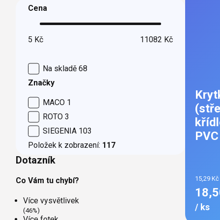
Cena
5
Kč
11082
Kč
Na skladě
68
Značky
Kryt
MACO
1
(stř
ROTO
3
křídl
SIEGENIA
103
PVC
Položek k zobrazení:
117
Dotazník
15,29 Kč
Co Vám tu chybí?
18,5
Více vysvětlivek
/ ks
(46%)
Více fotek