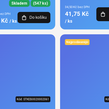
Skladem
(547 ks)
34,50 Kč bez DPH
41,75 Kč
bez DPH
Do košíku
9 Kč
/ ks
/ ks
Nejprodávanější
Kód:
STKEB0020002061
Kó