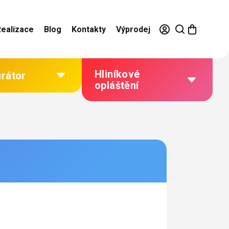
Realizace
Blog
Kontakty
Výprodej
Hliníkové
urátor
opláštění
Výhody hliníkového
opláštění
Jak to funguje
Barevné řešení
Technická dokumentace
Galerie našich realizací