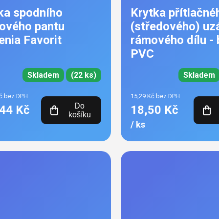
ka spodního
Krytka přítlačné
lového pantu
(středového) uz
enia Favorit
rámového dílu - 
PVC
Skladem
(22 ks)
Skladem
č bez DPH
15,29 Kč bez DPH
Do
44 Kč
18,50 Kč
košíku
/ ks