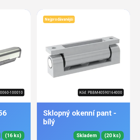
Nejprodávanější
0060-100010
Kód:
PBBM40590164000
56
Sklopný okenní pant -
bílý
(16 ks)
Skladem
(20 ks)