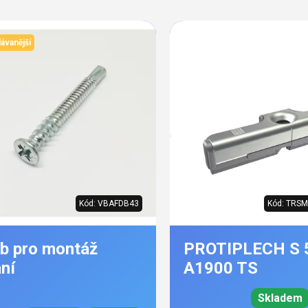
s
ávanější
uktů
Kód:
VBAFDB43
Kód:
TRSM
b pro montáž
PROTIPLECH S 
ní
A1900 TS
Skladem