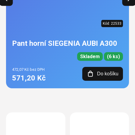
Kód:
22533
Pant horní SIEGENIA AUBI A300
Skladem
(6 ks)
472,07 Kč bez DPH
Do košíku
571,20 Kč