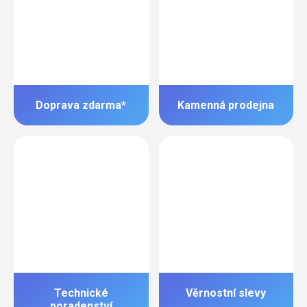
Doprava zdarma*
Kamenná prodejna
Technické
Věrnostní slevy
poradenství