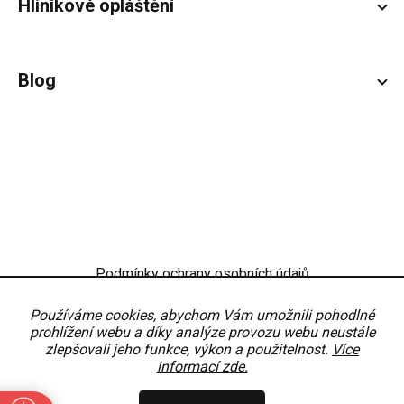
Hliníkové opláštění
Blog
Podmínky ochrany osobních údajů
Obchodní podmínky
Nastavení
Používáme cookies, abychom Vám umožnili pohodlné
prohlížení webu a díky analýze provozu webu neustále
zlepšovali jeho funkce, výkon a použitelnost.
Více
informací zde.