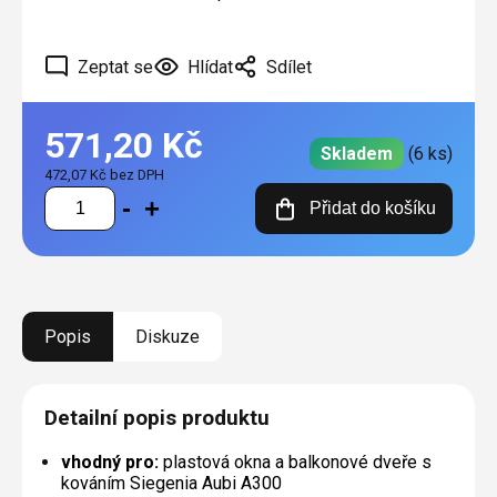
Zeptat se
Hlídat
Sdílet
571,20 Kč
Skladem
(6 ks)
472,07 Kč bez DPH
Měrná
Přidat do košíku
cena:
Popis
Diskuze
Detailní popis produktu
vhodný pro:
plastová okna a balkonové dveře s
kováním Siegenia Aubi A300