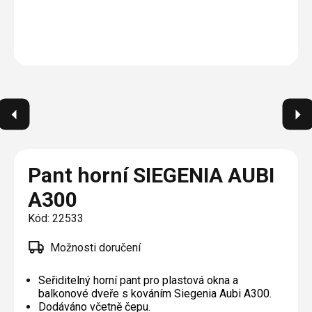
Plisé
Výměna střešních oken
Jak to funguje
Těsnění
Rolety
O nás
Opravy oken z lana / Horolezecky / Výškové
Barevné řešení
Doplňky a další
Markýzy
práce
Technická dokumentace
Realizace
Výprodej
Další
Garantované zaměření
Galerie našich realizací
AKCE
Blog
Kontakty
Pant horní SIEGENIA AUBI
A300
Výprodej
Kód:
22533
Možnosti doručení
Seřiditelný horní pant pro plastová okna a
balkonové dveře s kováním Siegenia Aubi A300.
Dodáváno včetně čepu.