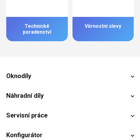
Technické
Věrnostní slevy
poradenství
Zápatí
Oknodíly
Náhradní díly
Servisní práce
Konfigurátor