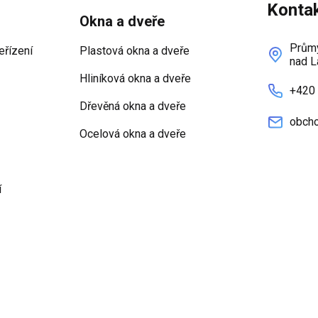
Konta
Okna a dveře
Průmy
eřízení
Plastová okna a dveře
nad L
Hliníková okna a dveře
+420
Dřevěná okna a dveře
obcho
Ocelová okna a dveře
í