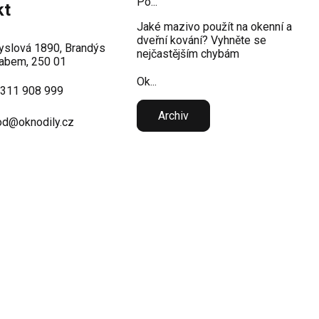
Po...
kt
Jaké mazivo použít na okenní a
dveřní kování? Vyhněte se
slová 1890, Brandýs
nejčastějším chybám
abem, 250 01
Ok...
 311 908 999
Archiv
d@oknodily.cz