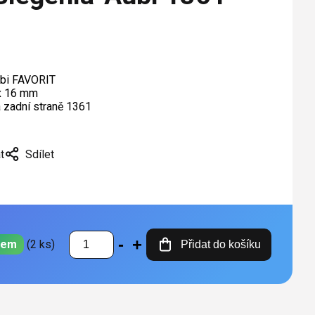
ubi FAVORIT
 x 16 mm
 zadní straně 1361
t
Sdílet
dem
(2 ks)
Přidat do košíku