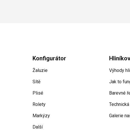
Konfigurátor
Hliníko
Žaluzie
Výhody hl
Sítě
Jak to fun
Plisé
Barevné ř
Rolety
Technická
Markýzy
Galerie na
Další