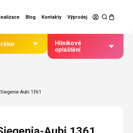
Realizace
Blog
Kontakty
Výprodej
Hliníkové
urátor
opláštění
Výhody hliníkového
opláštění
Jak to funguje
Siegenia-Aubi 1361
Barevné řešení
Technická dokumentace
Galerie našich realizací
Siegenia-Aubi 1361