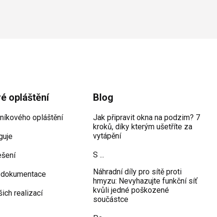
vé opláštění
Blog
iníkového opláštění
Jak připravit okna na podzim? 7
kroků, díky kterým ušetříte za
vytápění
guje
S ...
ešení
Náhradní díly pro sítě proti
 dokumentace
hmyzu: Nevyhazujte funkční síť
kvůli jedné poškozené
šich realizací
součástce