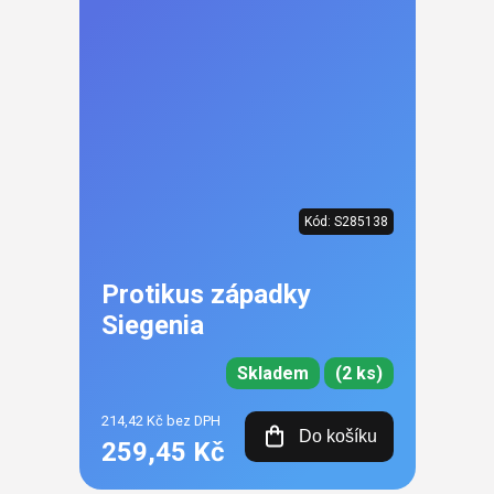
Kód:
S285138
Protikus západky
Siegenia
Skladem
(2 ks)
214,42 Kč bez DPH
Do košíku
259,45 Kč