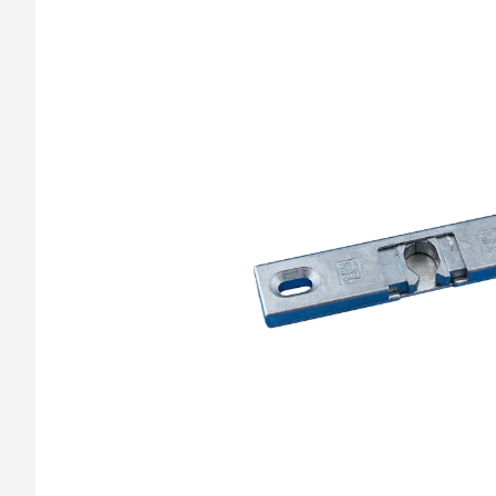
barvy oken a dveř
Díly pro sítě
Výměna střešních
Těsnění
Opravy oken z lan
Horolezecky / Vý
Doplňky a další
práce
Výprodej
Garantované zam
AKCE