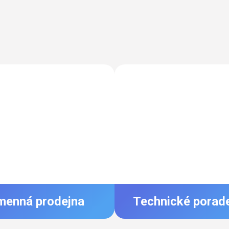
menná prodejna
Technické porad