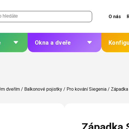
O nás
e
Okna a dveře
Konfig
 a
Plastová okna a dveře
Žaluzie
Hliníková okna a dveře
Sítě
eří
Dřevěná okna a dveře
Plisé
ým dveřím
/
Balkonové pojistky
/
Pro kování Siegenia
/
Západka 
Ocelová okna a dveře
Rolety
Markýzy
ných
Další
Západka 
 změna