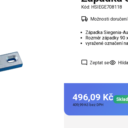
í
Kód:
HSIEGE708118
 oken
Možnosti doručení
a /
škové
Západka Siegenia-A
Rozměr západky 90
vyražené označení na
ěření
Zeptat se
Hlída
496,09 Kč
Skla
409,99 Kč bez DPH
Měrná
cena: