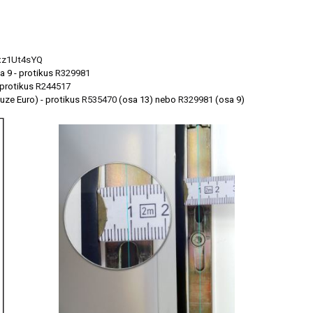
xz1Ut4sYQ
a 9 - protikus
R329981
 protikus
R244517
ze Euro) - protikus
R535470
(osa 13) nebo
R329981
(osa 9)