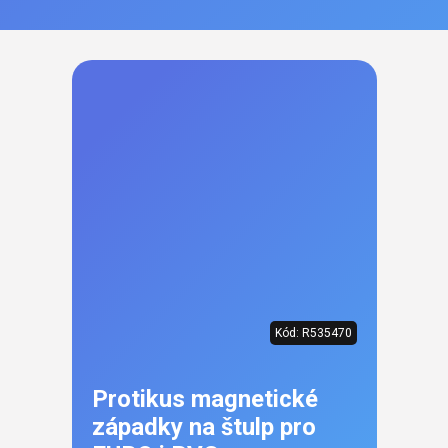
Kód:
R535470
Protikus magnetické
západky na štulp pro