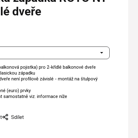
dlé dveře
alkonová pojistka) pro 2-křídlé balkonové dveře
 klasickou západku
dveře není profilově závislé - montáž na štulpový
ěné (euro) prvky
at samostatně viz. informace níže
t
Sdílet