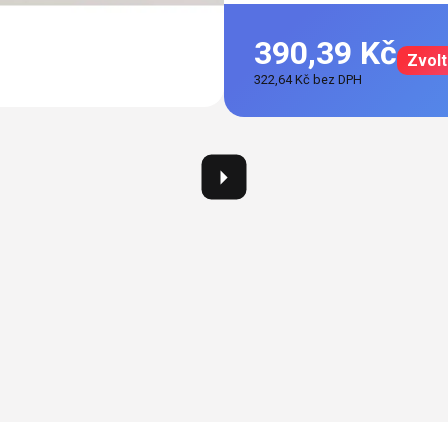
390,39 Kč
Zvolt
322,64 Kč bez DPH
Měrná
cena: