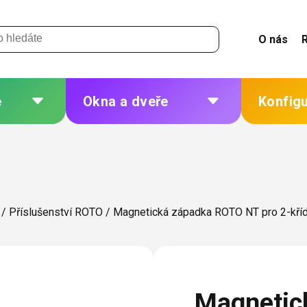
O nás
e
Okna a dveře
Konfig
 a
Plastová okna a dveře
Žaluzie
Hliníková okna a dveře
Sítě
eří
Dřevěná okna a dveře
Plisé
/
Příslušenství ROTO
/
Magnetická západka ROTO NT pro 2-kříd
Ocelová okna a dveře
Rolety
Markýzy
ných
Další
Magnetic
 změna