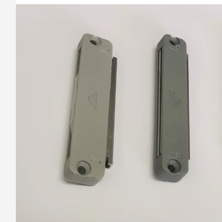
barvy oken a dveř
Díly pro sítě
Výměna střešních
Těsnění
Opravy oken z lan
Horolezecky / Vý
Doplňky a další
práce
Výprodej
Garantované zam
AKCE