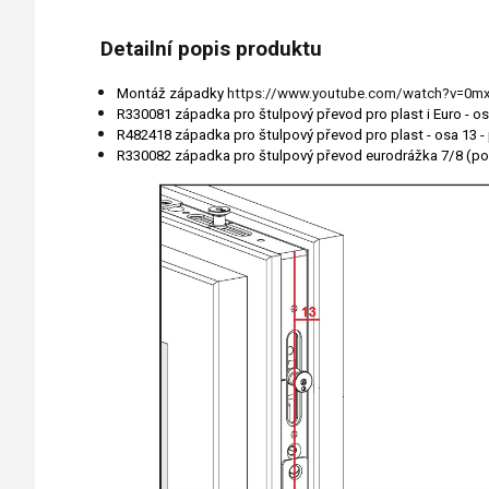
Detailní popis produktu
Montáž západky
https://www.youtube.com/watch?v=0m
R330081 západka pro štulpový převod pro plast i Euro - os
R482418 západka pro štulpový převod pro plast - osa 13 -
R330082 západka pro štulpový převod eurodrážka 7/8 (pou