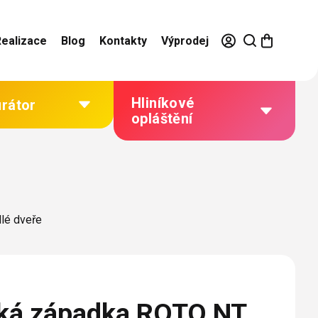
Realizace
Blog
Kontakty
Výprodej
Hliníkové
urátor
opláštění
Výhody hliníkového
opláštění
Jak to funguje
lé dveře
Barevné řešení
Technická dokumentace
Galerie našich realizací
ká západka ROTO NT