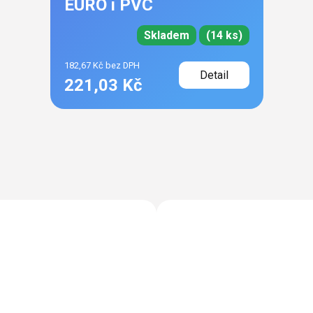
EURO i PVC
Skladem
(14 ks)
182,67 Kč bez DPH
Detail
221,03 Kč