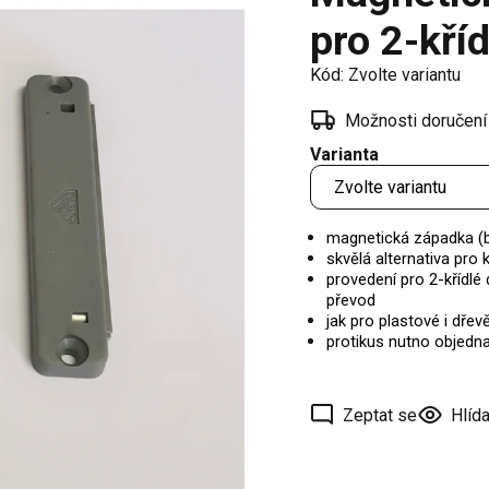
í
pro 2-kří
 oken
Kód:
Zvolte variantu
a /
škové
Možnosti doručení
Varianta
ěření
magnetická západka (b
skvělá alternativa pro
provedení pro 2-křídlé 
převod
jak pro plastové i dřev
protikus nutno objedn
Zeptat se
Hlída