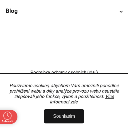
Blog
Podmínky ochrany osobních údajů
Obchodní podmínky
Nastavení
Používáme cookies, abychom Vám umožnili pohodlné
prohlížení webu a díky analýze provozu webu neustále
zlepšovali jeho funkce, výkon a použitelnost.
Více
informací zde.
Copyright 2026
OKNODÍLY
. Všechna práva vyhrazena.
Upravit nastavení
Souhlasím
cookies
Zobrazit
Vytvořil Shoptet Premium
Partner:
MirandaMedia Group, s.r.o.