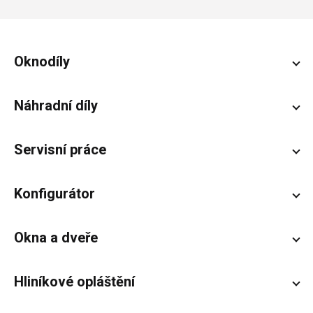
Zápatí
Oknodíly
Náhradní díly
Servisní práce
Konfigurátor
Okna a dveře
Hliníkové opláštění