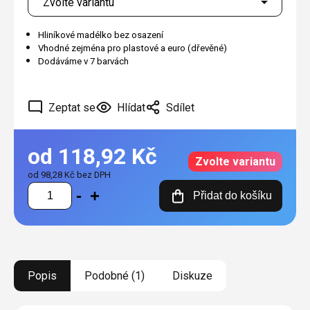
Hliníkové madélko bez osazení
Vhodné zejména pro plastové a euro (dřevěné)
Dodáváme v 7 barvách
Zeptat se
Hlídat
Sdílet
od
118,92 Kč
Zvolte variantu
od
98,28 Kč
bez DPH
Měrná
Přidat do košíku
cena:
Popis
Podobné (1)
Diskuze