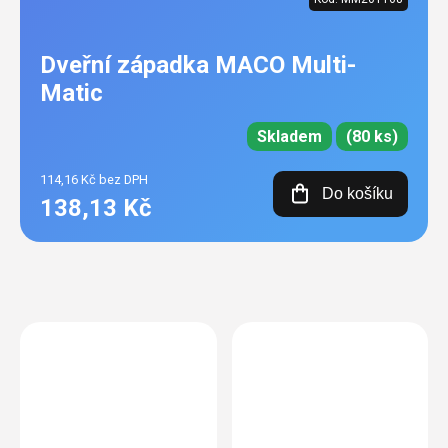
Dveřní západka MACO Multi-
Matic
Skladem
(80 ks)
114,16 Kč bez DPH
Do košíku
138,13 Kč