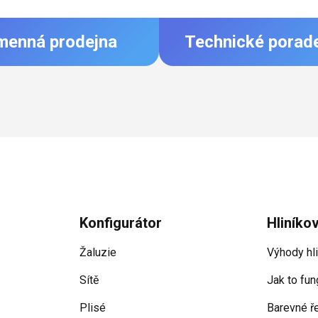
menná prodejna
Technické porad
Konfigurátor
Hliníko
Žaluzie
Výhody hl
Sítě
Jak to fun
Plisé
Barevné ř