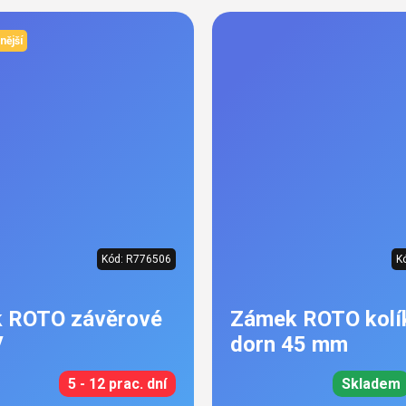
nější
Kód:
R776506
K
 ROTO závěrové
Zámek ROTO kolí
V
dorn 45 mm
5 - 12 prac. dní
Skladem