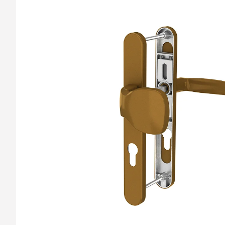
barvy oken a dveř
Díly pro sítě
Výměna střešních
Těsnění
Opravy oken z lan
Horolezecky / Vý
Doplňky a další
práce
Výprodej
Garantované zam
AKCE