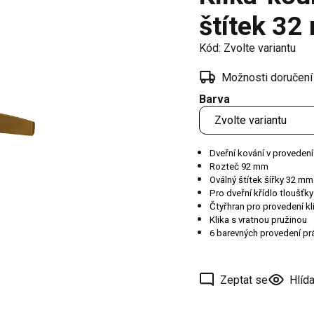
í
štítek 3
 oken
Kód:
Zvolte variantu
a /
škové
Možnosti doručení
Barva
ěření
Dveřní kování v provedení
Rozteč 92 mm
Oválný štítek šířky 32 m
Pro dveřní křídlo tloušťk
Čtyřhran pro provedení k
Klika s vratnou pružinou
6 barevných provedení p
Zeptat se
Hlída