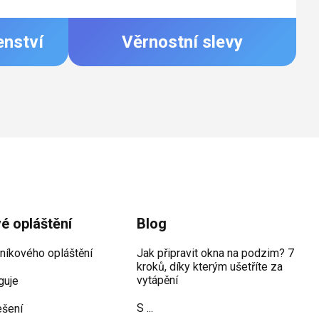
enství
Věrnostní slevy
vé opláštění
Blog
iníkového opláštění
Jak připravit okna na podzim? 7
kroků, díky kterým ušetříte za
vytápění
guje
S ...
ešení