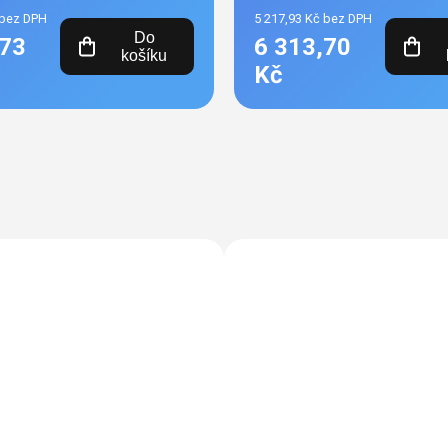
 bez DPH
5 217,93 Kč bez DPH
Do
,73
6 313,70
košíku
Kč