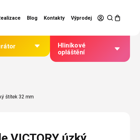
Realizace
Blog
Kontakty
Výprodej
Hliníkové
urátor
opláštění
Výhody hliníkového
opláštění
Jak to funguje
ký štítek 32 mm
Barevné řešení
Technická dokumentace
Galerie našich realizací
ule VICTORY úzký