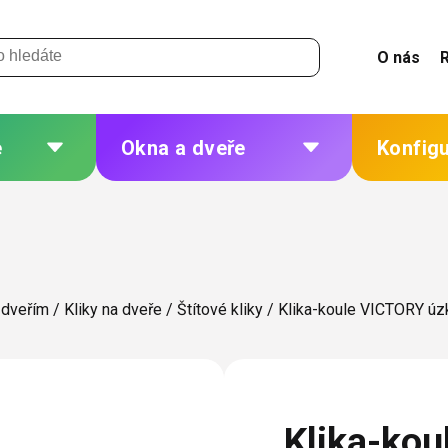
O nás
e
Okna a dveře
Konfig
 a
Plastová okna a dveře
Žaluzie
Hliníková okna a dveře
Sítě
eří
Dřevěná okna a dveře
Plisé
 dveřím
/
Kliky na dveře
/
Štítové kliky
/
Klika-koule VICTORY úz
Ocelová okna a dveře
Rolety
Markýzy
ných
Další
Klika-ko
 změna