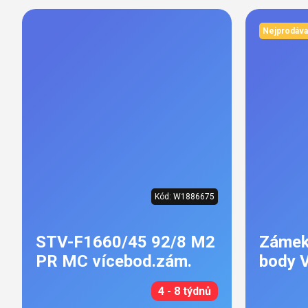
Nejprodáva
Kód:
W1886675
STV-F1660/45 92/8 M2
Zámek
PR MC vícebod.zám.
body 
4 - 8 týdnů