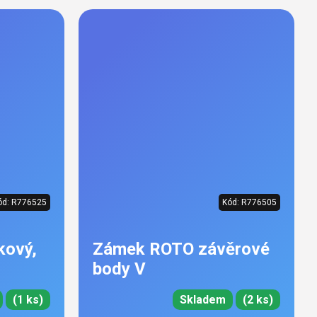
ód:
R776525
Kód:
R776505
kový,
Zámek ROTO závěrové
body V
(1 ks)
Skladem
(2 ks)