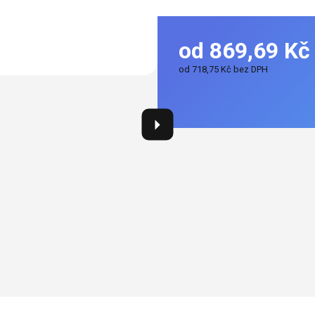
od
869,69 Kč
od
718,75 Kč
bez DPH
Měrná
cena: