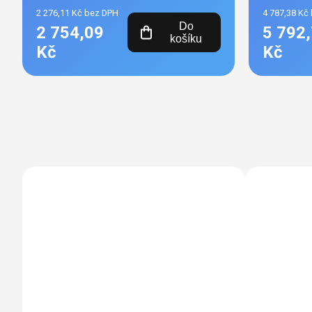
2 276,11 Kč bez DPH
4 787,38 Kč
Do
2 754,09
5 792
košíku
Kč
Kč