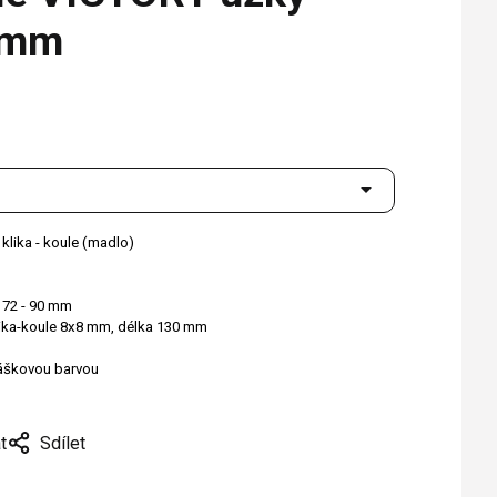
2 mm
 klika - koule (madlo)
m
y 72 - 90 mm
lika-koule 8x8 mm, délka 130 mm
ráškovou barvou
t
Sdílet