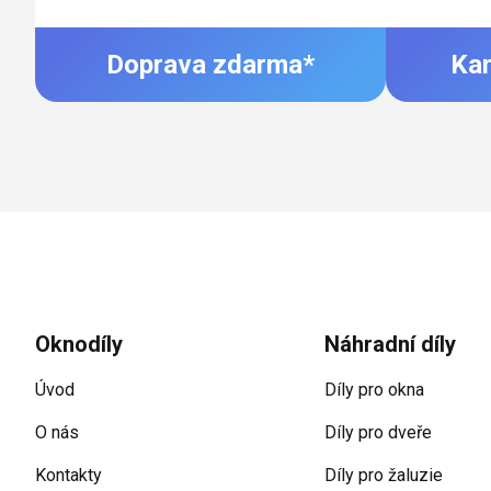
Doprava zdarma*
Ka
Zápatí
Oknodíly
Náhradní díly
Úvod
Díly pro okna
O nás
Díly pro dveře
Kontakty
Díly pro žaluzie