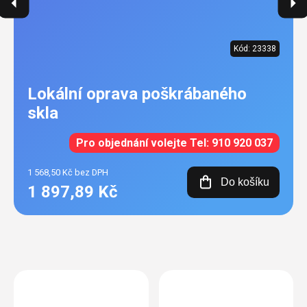
Kód:
23338
Lokální oprava poškrábaného
skla
Pro objednání volejte Tel: 910 920 037
1 568,50 Kč bez DPH
Do košíku
1 897,89 Kč