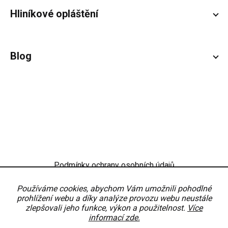
Hliníkové opláštění
Blog
Podmínky ochrany osobních údajů
Obchodní podmínky
Nastavení
Používáme cookies, abychom Vám umožnili pohodlné
prohlížení webu a díky analýze provozu webu neustále
zlepšovali jeho funkce, výkon a použitelnost.
Více
informací zde.