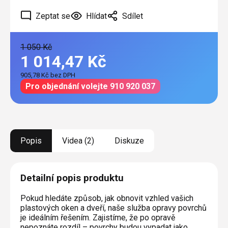
Zeptat se
Hlídat
Sdílet
1 050 Kč
1 014,47 Kč
905,78 Kč bez DPH
Měrná
Pro objednání volejte 910 920 037
cena:
Popis
Videa (2)
Diskuze
Detailní popis produktu
Pokud hledáte způsob, jak obnovit vzhled vašich
plastových oken a dveří, naše služba opravy povrchů
je ideálním řešením. Zajistíme, že po opravě
nepoznáte rozdíl – povrchy budou vypadat jako