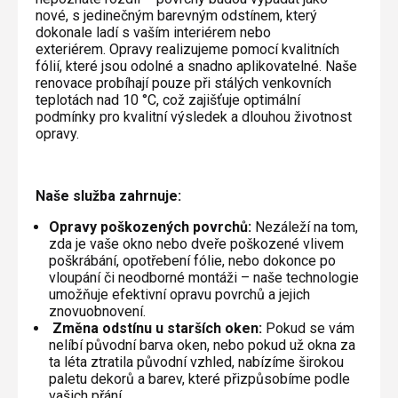
nové, s jedinečným barevným odstínem, který
dokonale ladí s vaším interiérem nebo
exteriérem. Opravy realizujeme pomocí kvalitních
fólií, které jsou odolné a snadno aplikovatelné. Naše
renovace probíhají pouze při stálých venkovních
teplotách nad 10 °C, což zajišťuje optimální
podmínky pro kvalitní výsledek a dlouhou životnost
opravy.
Naše služba zahrnuje:
Opravy poškozených povrchů:
Nezáleží na tom,
zda je vaše okno nebo dveře poškozené vlivem
poškrábání, opotřebení fólie, nebo dokonce po
vloupání či neodborné montáži – naše technologie
umožňuje efektivní opravu povrchů a jejich
znovuobnovení.
Změna odstínu u starších oken:
Pokud se vám
nelíbí původní barva oken, nebo pokud už okna za
ta léta ztratila původní vzhled, nabízíme širokou
paletu dekorů a barev, které přizpůsobíme podle
vašich přání.