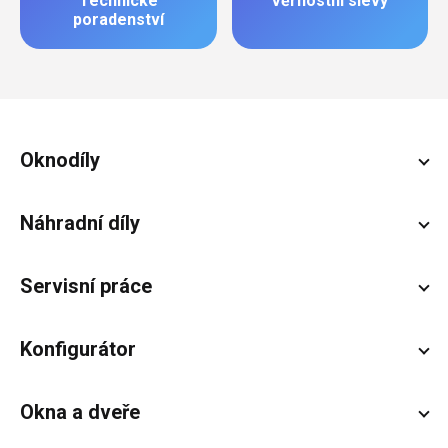
Technické
Věrnostní slevy
poradenství
Zápatí
Oknodíly
Náhradní díly
Servisní práce
Konfigurátor
Okna a dveře