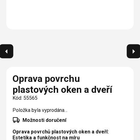
Plisé
Výměna střešních oken
Jak to funguje
Těsnění
Rolety
O nás
Opravy oken z lana / Horolezecky / Výškové
Barevné řešení
Doplňky a další
Markýzy
práce
Technická dokumentace
Realizace
Výprodej
Další
Garantované zaměření
Galerie našich realizací
AKCE
Blog
Kontakty
Oprava povrchu
plastových oken a dveří
Výprodej
Kód:
55565
Položka byla vyprodána…
Možnosti doručení
Oprava povrchů plastových oken a dveří:
Estetika a funkčnost na míru