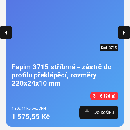
Kód:
3715
Fapim 3715 stříbrná - zástrč do
profilu překlápěcí, rozměry
220x24x10 mm
3 - 6 týdnů
1 302,11 Kč bez DPH
Do košíku
1 575,55 Kč