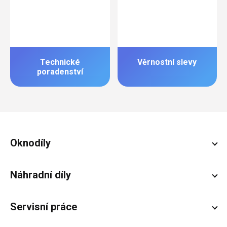
Technické
Věrnostní slevy
poradenství
Zápatí
Oknodíly
Náhradní díly
Servisní práce