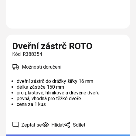
Plisé
Výměna střešních oken
Jak to funguje
Těsnění
Rolety
O nás
Opravy oken z lana / Horolezecky / Výškové
Barevné řešení
Doplňky a další
Markýzy
práce
Technická dokumentace
Realizace
Výprodej
Další
Garantované zaměření
Dveřní zástrč ROTO
Galerie našich realizací
AKCE
Blog
Kód:
R388354
Možnosti doručení
Kontakty
dveřní zástrč do drážky šířky 16 mm
délka zástrče 150 mm
Výprodej
pro plastové, hliníkové a dřevěné dveře
pevná, vhodná pro těžké dveře
cena za 1 kus
Zeptat se
Hlídat
Sdílet