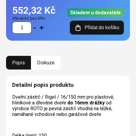
552,32 Kč
Skladem u dodavatele
456,46 Kč bez DPH
Měrná
Přidat do košíku
cena:
Popis
Diskuze
Detailní popis produktu
Dveřní zástrč / Rigel / 16/150 mm pro plastové,
hliníkové a dřevěné dveře
do
16mm drážky
od
výrobce ROTO je pevná zástrč vhodná na těžké,
namáhané vchodové nebo garážové dveře.
Délka (mm): 150