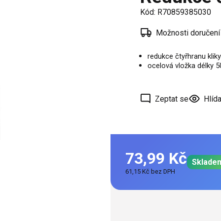
í
Kód:
R70859385030
 oken
Možnosti doručení
a /
škové
redukce čtyřhranu kli
ocelová vložka délky 
ěření
Zeptat se
Hlída
73,99 Kč
Sklade
61,15 Kč bez DPH
Měrná
cena: