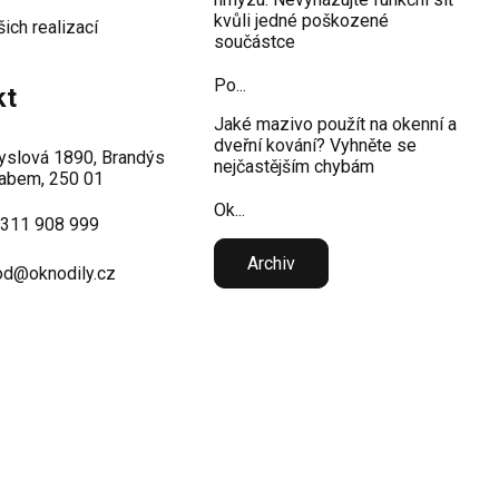
kvůli jedné poškozené
šich realizací
součástce
Po...
kt
Jaké mazivo použít na okenní a
dveřní kování? Vyhněte se
slová 1890, Brandýs
nejčastějším chybám
abem, 250 01
Ok...
 311 908 999
Archiv
d@oknodily.cz