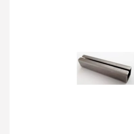
barvy oken a dveř
Díly pro sítě
Výměna střešních
Těsnění
Opravy oken z lan
Horolezecky / Vý
Doplňky a další
práce
Výprodej
Garantované zam
AKCE