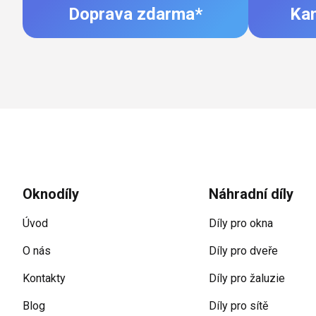
Doprava zdarma*
Ka
Zápatí
Oknodíly
Náhradní díly
Úvod
Díly pro okna
O nás
Díly pro dveře
Kontakty
Díly pro žaluzie
Blog
Díly pro sítě