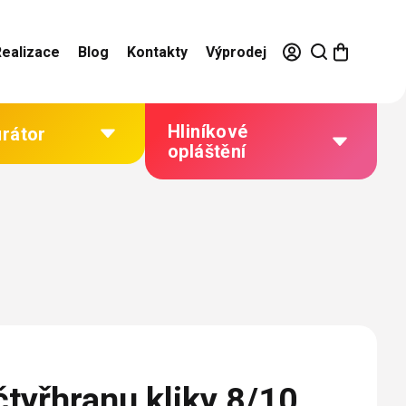
Realizace
Blog
Kontakty
Výprodej
Hliníkové
urátor
opláštění
Výhody hliníkového
opláštění
Jak to funguje
Barevné řešení
Technická dokumentace
Galerie našich realizací
tyřhranu kliky 8/10