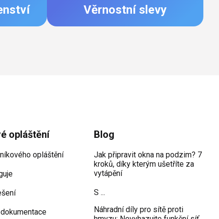
enství
Věrnostní slevy
vé opláštění
Blog
iníkového opláštění
Jak připravit okna na podzim? 7
kroků, díky kterým ušetříte za
vytápění
guje
S ...
ešení
Náhradní díly pro sítě proti
 dokumentace
hmyzu: Nevyhazujte funkční síť