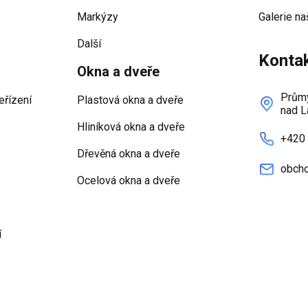
Markýzy
Galerie na
Další
Konta
Okna a dveře
Průmy
eřízení
Plastová okna a dveře
nad L
Hliníková okna a dveře
+420
Dřevěná okna a dveře
obcho
Ocelová okna a dveře
í