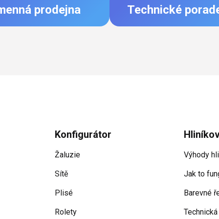
menná prodejna
Technické porad
Konfigurátor
Hliníko
Žaluzie
Výhody hl
Sítě
Jak to fun
Plisé
Barevné ř
Rolety
Technická