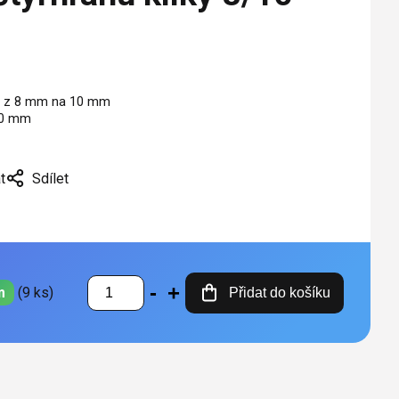
ky z 8 mm na 10 mm
50 mm
t
Sdílet
m
(9 ks)
Přidat do košíku