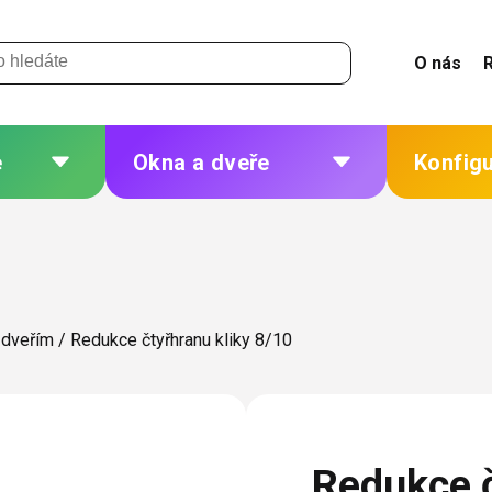
O nás
e
Okna a dveře
Konfig
 a
Plastová okna a dveře
Žaluzie
Hliníková okna a dveře
Sítě
eří
Dřevěná okna a dveře
Plisé
 dveřím
/
Redukce čtyřhranu kliky 8/10
Ocelová okna a dveře
Rolety
Markýzy
ných
Další
Redukce č
 změna