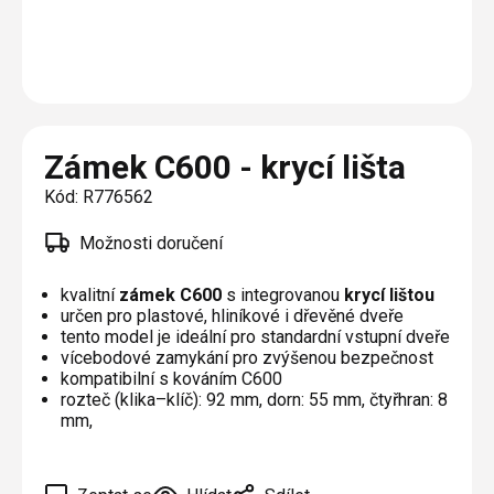
Plisé
Výměna střešních oken
Jak to funguje
Těsnění
Rolety
O nás
Opravy oken z lana / Horolezecky / Výškové
Barevné řešení
Doplňky a další
Markýzy
práce
Technická dokumentace
Realizace
Výprodej
Další
Garantované zaměření
Zámek C600 - krycí lišta
Galerie našich realizací
AKCE
Blog
Kód:
R776562
Možnosti doručení
Kontakty
kvalitní
zámek C600
s integrovanou
krycí lištou
určen pro plastové, hliníkové i dřevěné dveře
Výprodej
tento model je ideální pro standardní vstupní dveře
vícebodové zamykání pro zvýšenou bezpečnost
kompatibilní s kováním C600
rozteč (klika–klíč): 92 mm, dorn: 55 mm, čtyřhran: 8
mm,