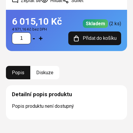
Zeptat se
Hlídat
Sdílet
6 015,10 Kč
Skladem
(2 ks)
4 971,16 Kč bez DPH
Měrná
Přidat do košíku
cena:
Popis
Diskuze
Detailní popis produktu
Popis produktu není dostupný