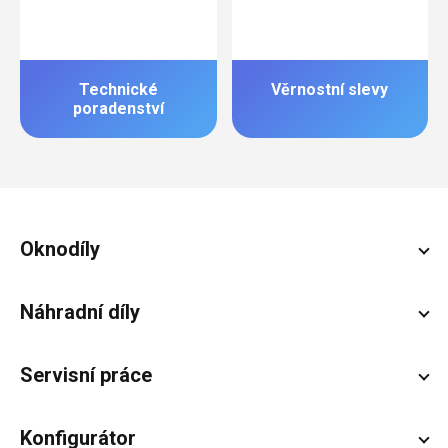
Technické
Věrnostní slevy
poradenství
Zápatí
Oknodíly
Náhradní díly
Servisní práce
Konfigurátor