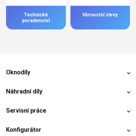
Technické
Věrnostní slevy
poradenství
Zápatí
Oknodíly
Náhradní díly
Servisní práce
Konfigurátor