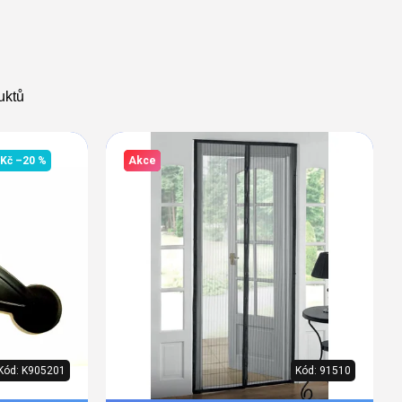
uktů
 Kč
–20 %
Akce
Kód:
K905201
Kód:
91510