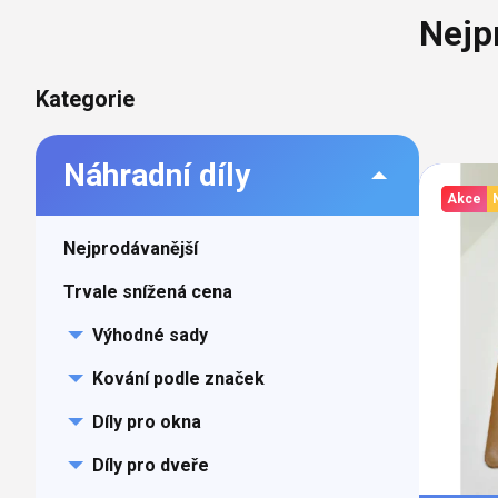
barvy oken a dveř
Nejp
Díly pro sítě
Výměna střešních
Těsnění
Opravy oken z lan
Postranní
Přeskočit
Kategorie
Horolezecky / Vý
Doplňky a další
kategorie
práce
panel
Výprodej
Náhradní díly
Výpi
Garantované zam
Akce
AKCE
prod
Nejprodávanější
Trvale snížená cena
Výhodné sady
Kování podle značek
Díly pro okna
Díly pro dveře