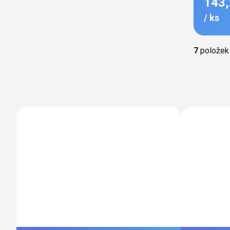
143,
/ ks
Ovládac
7
položek
prvky
výpisu