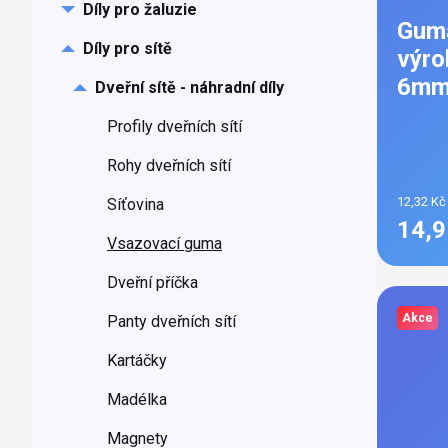
Díly pro žaluzie
Guma
Díly pro sítě
výro
6m
Dveřní sítě - náhradní díly
Profily dveřních sítí
Rohy dveřních sítí
12,32 Kč
Síťovina
14,
Vsazovací guma
Dveřní příčka
Akce
Panty dveřních sítí
Kartáčky
Madélka
Magnety