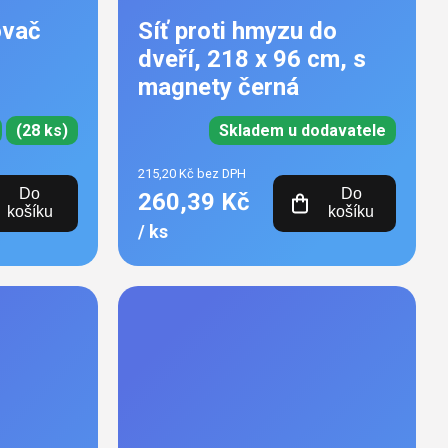
ovač
Síť proti hmyzu do
dveří, 218 x 96 cm, s
magnety černá
(28 ks)
Skladem u dodavatele
215,20 Kč bez DPH
Do
Do
260,39 Kč
košíku
košíku
/ ks