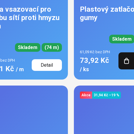
 vsazovací pro
Plastový zatlač
bu sítí proti hmyzu
gumy
m
Skladem
Skladem
(74 m)
61,09 Kč bez DPH
73,92 Kč
 bez DPH
Detail
91 Kč
/ m
/ ks
Akce
31,94 Kč
–19 %