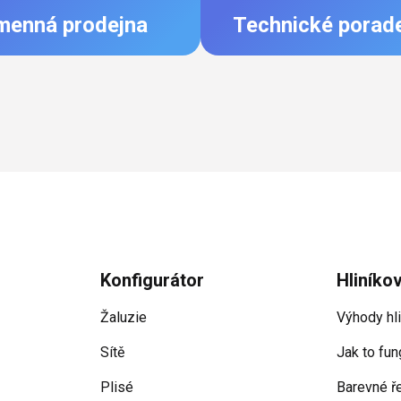
menná prodejna
Technické porad
Konfigurátor
Hliníko
Žaluzie
Výhody hl
Sítě
Jak to fun
Plisé
Barevné ř