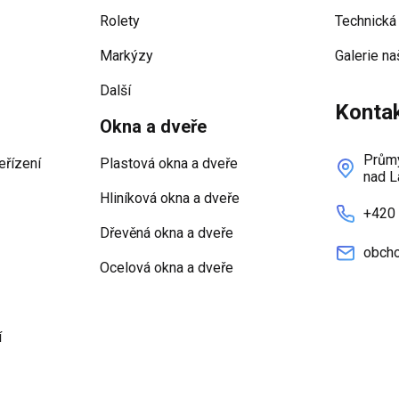
Rolety
Technická
Markýzy
Galerie na
Další
Konta
Okna a dveře
Průmy
eřízení
Plastová okna a dveře
nad L
Hliníková okna a dveře
+420
Dřevěná okna a dveře
obcho
Ocelová okna a dveře
í