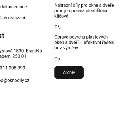
Náhradní díly pro okna a dveře –
 dokumentace
proč je správná identifikace
klíčová
šich realizací
Př...
kt
Oprava povrchu plastových
oken a dveří – efektivní řešení
bez výměny
slová 1890, Brandýs
abem, 250 01
Op...
 311 908 999
Archiv
d@oknodily.cz