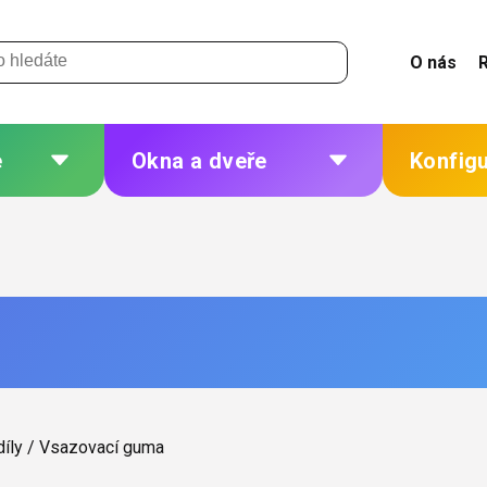
O nás
e
Okna a dveře
Konfig
 a
Plastová okna a dveře
Žaluzie
Hliníková okna a dveře
Sítě
eří
Dřevěná okna a dveře
Plisé
Ocelová okna a dveře
Rolety
Markýzy
ných
Další
díly
/
Vsazovací guma
 změna