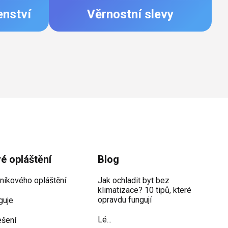
enství
Věrnostní slevy
vé opláštění
Blog
iníkového opláštění
Jak ochladit byt bez
klimatizace? 10 tipů, které
opravdu fungují
guje
Lé...
ešení