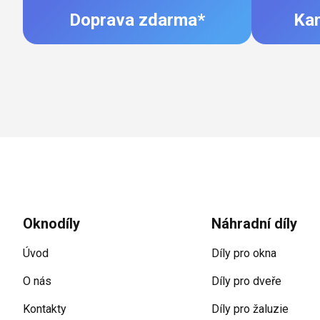
Doprava zdarma*
Ka
Zápatí
Oknodíly
Náhradní díly
Úvod
Díly pro okna
O nás
Díly pro dveře
Kontakty
Díly pro žaluzie