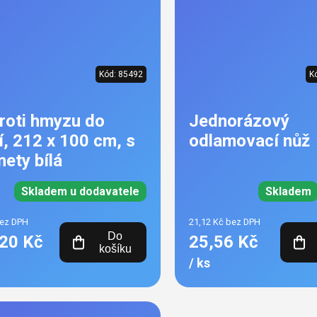
Kód:
85492
K
proti hmyzu do
Jednorázový
í, 212 x 100 cm, s
odlamovací nůž
ety bílá
Skladem u dodavatele
Skladem
bez DPH
21,12 Kč bez DPH
Do
20 Kč
25,56 Kč
košíku
/ ks