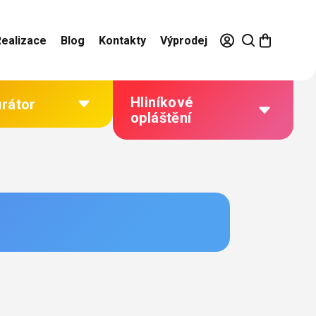
Realizace
Blog
Kontakty
Výprodej
Hliníkové
urátor
opláštění
Výhody hliníkového
opláštění
Jak to funguje
Barevné řešení
Technická dokumentace
Galerie našich realizací