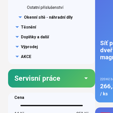
Ostatní příslušenství
Okenní sítě - náhradní díly
Těsnění
Doplňky a další
Síť 
Výprodej
dveř
magn
AKCE
Servisní práce
220 Kč 
266,
/ ks
Cena