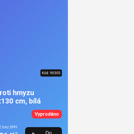
Kód:
90305
proti hmyzu
130 cm, bílá
Vyprodáno
č bez DPH
Do