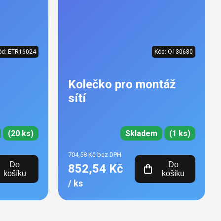
ód:
ETR16024
Kód:
O130680
Kolečko pro montáž
sítí
(20 ks)
Skladem
(1 ks)
704,58 Kč bez DPH
Do
Do
852,54 Kč
košíku
košíku
/ ks