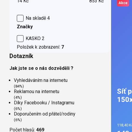
14
Kč
853
Kč
Akce
Na skladě
4
Značky
KASKO
2
Položek k zobrazení:
7
Dotazník
Jak jste se o nás dozvěděli ?
Vyhledáváním na internetu
(84%)
Síť 
Reklamou na internetu
(4%)
150x
Díky Facebooku / Instagramu
(6%)
Doporučením od přátel/rodiny
(6%)
118,40 K
Počet hlasů:
469