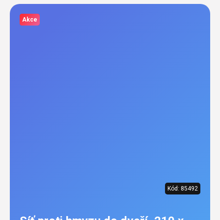
Akce
Kód:
85492