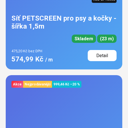
Síť PETSCREEN pro psy a kočky -
šířka 1,5m
Skladem
(23 m)
475,20 Kč bez DPH
Detail
574,99 Kč
/ m
Akce
Nejprodávanější
999,46 Kč
–20 %