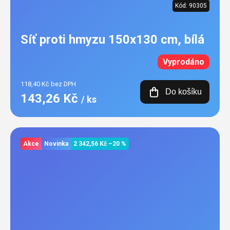
Kód:
90305
Síť proti hmyzu 150x130 cm, bílá
Vyprodáno
118,40 Kč bez DPH
Do košíku
143,26 Kč
/ ks
Akce
Novinka
2 342,56 Kč
–20 %