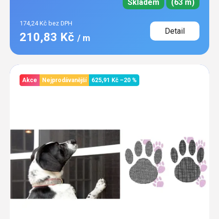
Skladem
(63 m)
174,24 Kč bez DPH
Detail
210,83 Kč
/ m
Akce
Nejprodávanější
625,91 Kč
–20 %