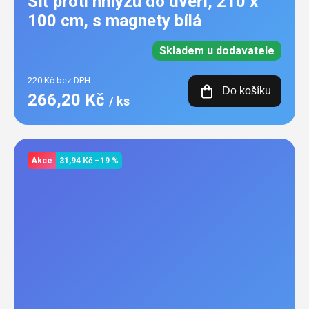
Síť proti hmyzu do dveří, 210 x
100 cm, s magnety bílá
Skladem u dodavatele
220 Kč bez DPH
Do košíku
266,20 Kč
/ ks
Akce
31,94 Kč
–19 %