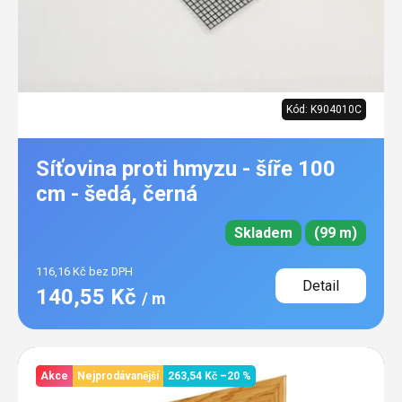
Kód:
K904010C
Síťovina proti hmyzu - šíře 100
cm - šedá, černá
Skladem
(99 m)
116,16 Kč bez DPH
Detail
140,55 Kč
/ m
Akce
Nejprodávanější
263,54 Kč
–20 %