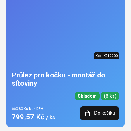
Kód:
K912200
Průlez pro kočku - montáž do
síťoviny
Skladem
(6 ks)
660,80 Kč bez DPH
Do košíku
799,57 Kč
/ ks