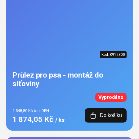
Kód:
K912300
Průlez pro psa - montáž do
síťoviny
Vyprodáno
1 548,80 Kč bez DPH
Do košíku
1 874,05 Kč
/ ks