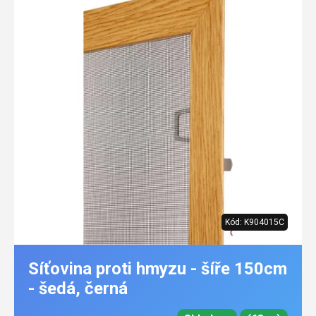
Kód:
K904015C
Síťovina proti hmyzu - šíře 150cm
- šedá, černá