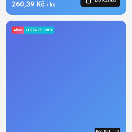
Do košíku
260,39 Kč
/ ks
Akce
718,74 Kč
–20 %
Kód:
BP1500S