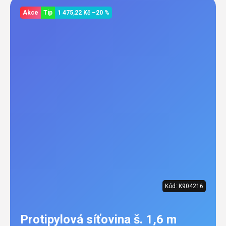
Akce
Tip
1 475,22 Kč
–20 %
Kód:
K904216
Protipylová síťovina š. 1,6 m