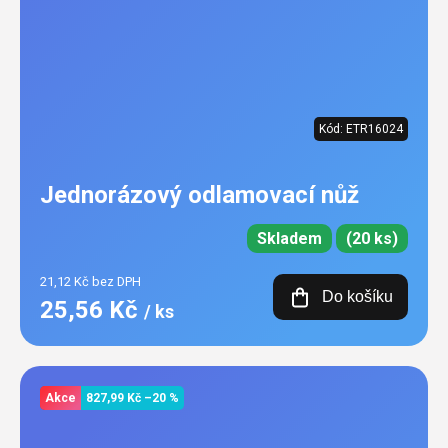
Kód:
ETR16024
Jednorázový odlamovací nůž
Skladem
(20 ks)
21,12 Kč bez DPH
Do košíku
25,56 Kč
/ ks
Akce
827,99 Kč
–20 %