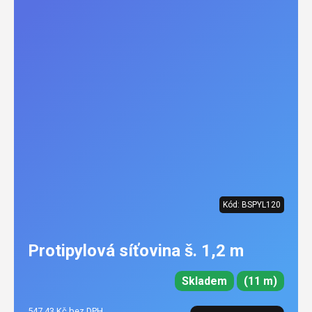
Kód:
BSPYL120
Protipylová síťovina š. 1,2 m
Skladem
(11 m)
547,43 Kč bez DPH