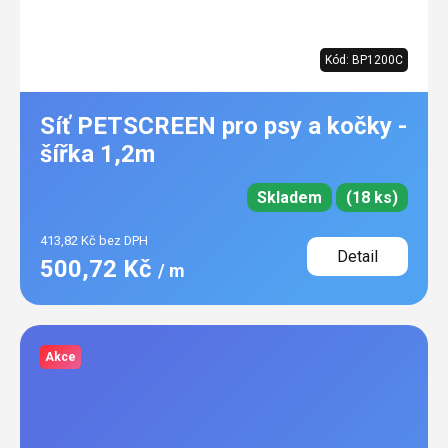
Kód:
BP1200C
Síť PETSCREEN pro psy a kočky -
šířka 1,2m
Skladem
(18 ks)
413,82 Kč bez DPH
Detail
500,72 Kč
/ m
Akce