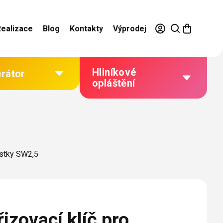
Realizace
Blog
Kontakty
Výprodej
Hliníkové
urátor
opláštění
Výhody hliníkového
opláštění
Jak to funguje
istky SW2,5
Barevné řešení
Technická dokumentace
Galerie našich realizací
zovací klíč pro