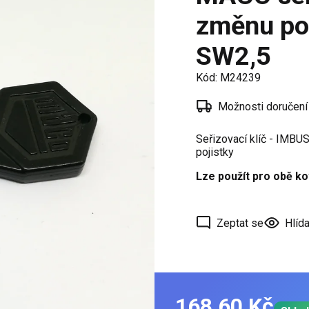
í
změnu pol
 oken
SW2,5
a /
škové
Kód:
M24239
Možnosti doručení
ěření
Seřizovací klíč - IMBU
pojistky
Lze použít pro obě k
Zeptat se
Hlída
168,60 Kč