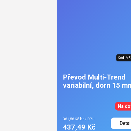
Kód:
M5
Převod Multi-Trend
variabilní, dorn 15 m
Na do
361,56 Kč bez DPH
Detai
437,49 Kč