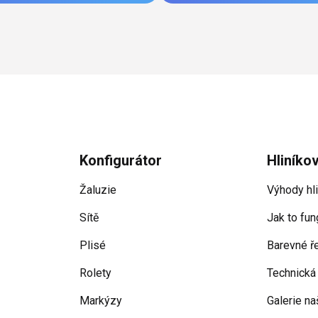
Konfigurátor
Hliníko
Žaluzie
Výhody hl
Sítě
Jak to fun
Plisé
Barevné ř
Rolety
Technická
Markýzy
Galerie na