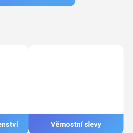
enství
Věrnostní slevy