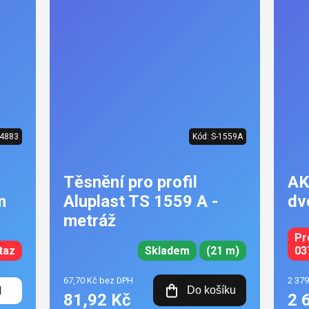
4883
Kód:
S-1559A
Těsnění pro profil
AK
m
Aluplast TS 1559 A -
dv
metráž
Pr
taz
Skladem
(21 m)
03
67,70 Kč bez DPH
2 37
l
Do košíku
81,92 Kč
2 