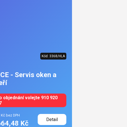
Kód:
3368/HLA
CE - Servis oken a
eří
o objednání volejte 910 920
7
9 Kč bez DPH
Detail
664,48 Kč