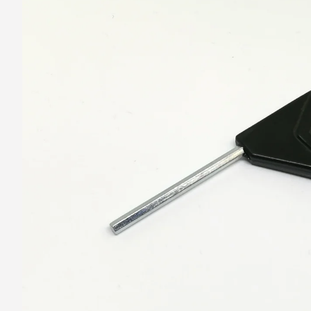
barvy oken a dveř
Díly pro sítě
Výměna střešních
Těsnění
Opravy oken z lan
Horolezecky / Vý
Doplňky a další
práce
Výprodej
Garantované zam
AKCE