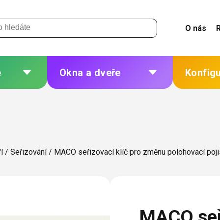
O nás
e
Okna a dveře
Konfig
 a
Plastová okna a dveře
Žaluzie
Hliníková okna a dveře
Sítě
eří
Dřevěná okna a dveře
Plisé
í
/
Seřizování
/
MACO seřizovací klíč pro změnu polohovací poj
Ocelová okna a dveře
Rolety
Markýzy
ných
Další
MACO seři
 změna