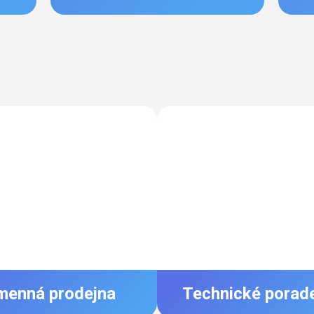
menná prodejna
Technické porad