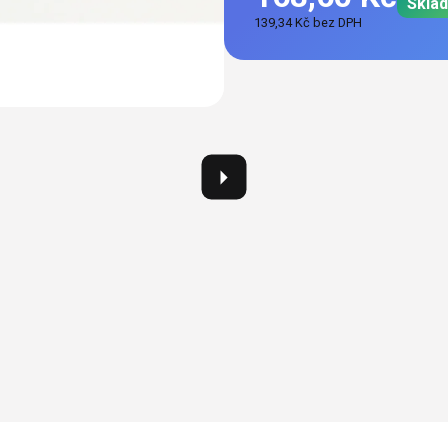
Skla
139,34 Kč bez DPH
Měrná
cena: