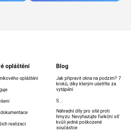
vé opláštění
Blog
iníkového opláštění
Jak připravit okna na podzim? 7
kroků, díky kterým ušetříte za
vytápění
guje
S ...
ešení
Náhradní díly pro sítě proti
 dokumentace
hmyzu: Nevyhazujte funkční síť
kvůli jedné poškozené
šich realizací
součástce