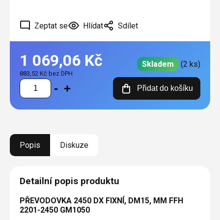
Zeptat se
Hlídat
Sdílet
1 069,06 Kč
Skladem
(2 ks)
883,52 Kč bez DPH
Měrná
Přidat do košíku
cena:
Popis
Diskuze
Detailní popis produktu
PŘEVODOVKA 2450 DX FIXNÍ, DM15, MM FFH
2201-2450 GM1050