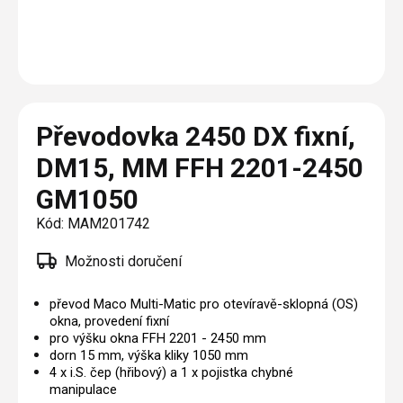
Plisé
Výměna střešních oken
Jak to funguje
Těsnění
Rolety
O nás
Opravy oken z lana / Horolezecky / Výškové
Barevné řešení
Doplňky a další
Markýzy
práce
Technická dokumentace
Realizace
Výprodej
Další
Garantované zaměření
Převodovka 2450 DX fixní,
Galerie našich realizací
AKCE
Blog
DM15, MM FFH 2201-2450
GM1050
Kontakty
Kód:
MAM201742
Výprodej
Možnosti doručení
převod Maco Multi-Matic pro otevíravě-sklopná (OS)
okna, provedení fixní
pro výšku okna FFH 2201 - 2450 mm
dorn 15 mm, výška kliky 1050 mm
4 x i.S. čep (hřibový) a 1 x pojistka chybné
manipulace