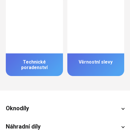
Technické
Věrnostní slevy
poradenství
Zápatí
Oknodíly
Náhradní díly