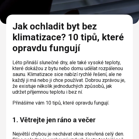
Plisé
Výměna střešních oken
Jak to funguje
Těsnění
Rolety
O nás
Opravy oken z lana / Horolezecky / Výškové
Barevné řešení
Doplňky a další
Jak ochladit byt bez
Markýzy
práce
Technická dokumentace
Realizace
klimatizace? 10 tipů, které
Výprodej
Další
Garantované zaměření
opravdu fungují
Galerie našich realizací
AKCE
Blog
Léto přináší slunečné dny, ale také vysoké teploty,
které dokážou z bytu nebo domu udělat rozpálenou
Kontakty
saunu. Klimatizace sice nabízí rychlé řešení, ale ne
každý ji má nebo ji chce používat. Dobrou zprávou je,
že existuje několik jednoduchých způsobů, jak
Výprodej
udržet příjemnou teplotu i bez ní.
Přinášíme vám 10 tipů, které opravdu fungují.
1. Větrejte jen ráno a večer
Největší chybou je nechávat okna otevřená celý den.