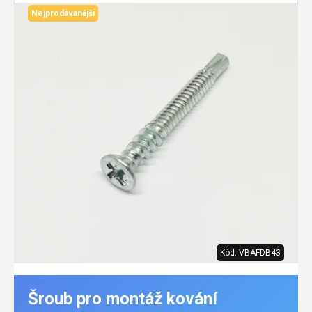
produktů
Nejprodávanější
Kód:
VBAFDB43
Šroub pro montáž kování