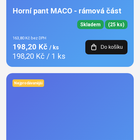
Horní pant MACO - rámová část
Skladem
(25 ks)
163,80 Kč bez DPH
198,20 Kč
/ ks
Do košíku
Měrná
198,20 Kč / 1 ks
cena:
Nejprodávanější