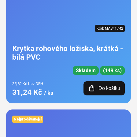
Kód:
MAS41742
Krytka rohového ložiska, krátká -
bílá PVC
Skladem
(149 ks)
25,82 Kč bez DPH
Do košíku
31,24 Kč
/ ks
Nejprodávanější