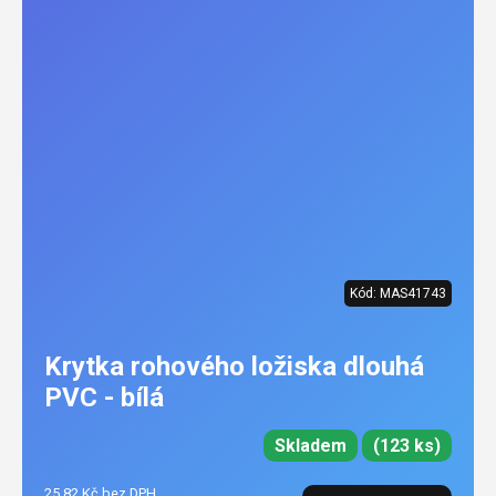
Kód:
MAS41743
Krytka rohového ložiska dlouhá
PVC - bílá
Skladem
(123 ks)
25,82 Kč bez DPH