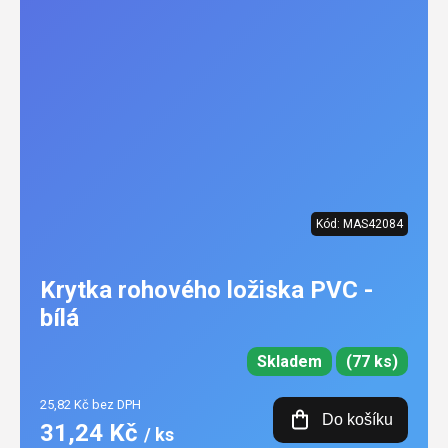
Kód:
MAS42084
Krytka rohového ložiska PVC -
bílá
Skladem
(77 ks)
25,82 Kč bez DPH
Do košíku
31,24 Kč
/ ks