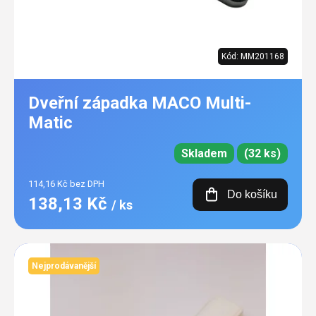
Kód:
MM201168
Dveřní západka MACO Multi-
Matic
Skladem
(32 ks)
114,16 Kč bez DPH
Do košíku
138,13 Kč
/ ks
Nejprodávanější