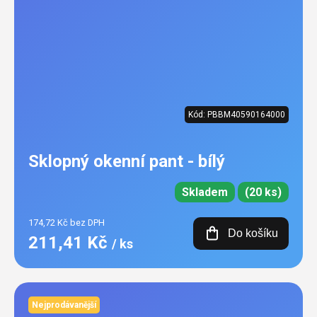
Kód:
PBBM40590164000
Sklopný okenní pant - bílý
Skladem
(20 ks)
174,72 Kč bez DPH
Do košíku
211,41 Kč
/ ks
Nejprodávanější