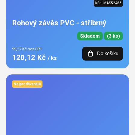
Kód:
MAS52486
Rohový závěs PVC - stříbrný
Skladem
(3 ks)
99,27 Kč bez DPH
Do košíku
120,12 Kč
/ ks
Nejprodávanější