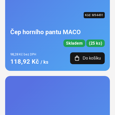
Kód:
M94491
Čep horního pantu MACO
Skladem
(25 ks)
98,28 Kč bez DPH
Do košíku
118,92 Kč
/ ks