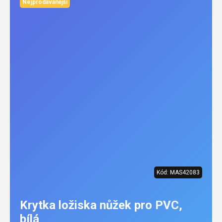
Nejprodávanější
Kód:
MAS42083
Krytka ložiska nůžek pro PVC,
bílá