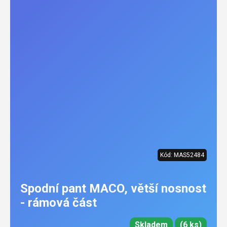
Kód:
MAS52484
Spodní pant MACO, větší nosnost
- rámová část
Skladem
(6 ks)