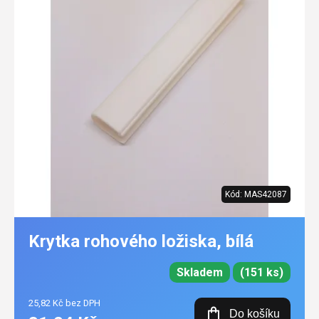
Kód:
MAS42087
Krytka rohového ložiska, bílá
Skladem
(151 ks)
25,82 Kč bez DPH
Do košíku