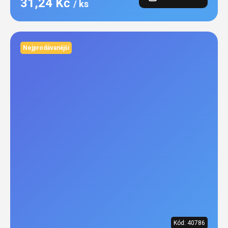
31,24 Kč
/ ks
Nejprodávanější
Kód:
40786