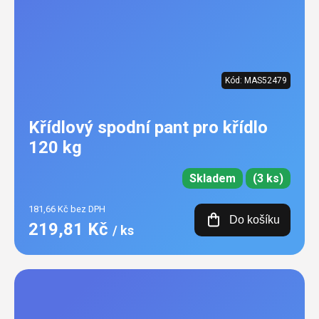
Kód:
MAS52479
Křídlový spodní pant pro křídlo
120 kg
Skladem
(3 ks)
181,66 Kč bez DPH
Do košíku
219,81 Kč
/ ks