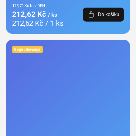
175,72 Kč bez DPH
212,62 Kč
/ ks
Do košíku
Měrná
212,62 Kč / 1 ks
cena:
Nejprodávanější