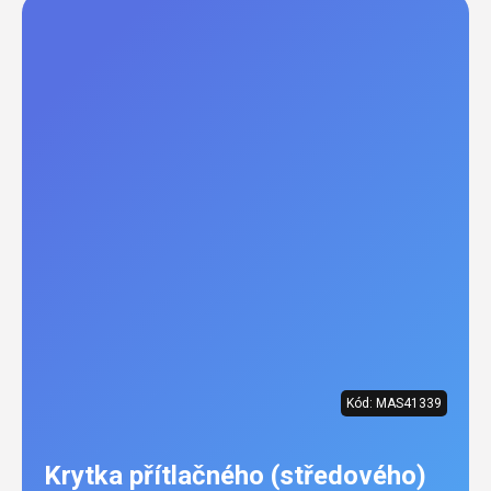
Kód:
MAS41339
Krytka přítlačného (středového)