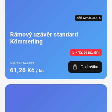
Kód:
MMAS34615
Rámový uzávěr standard
Kömmerling
5 - 12 prac. dní
50,63 Kč bez DPH
Do košíku
61,26 Kč
/ ks