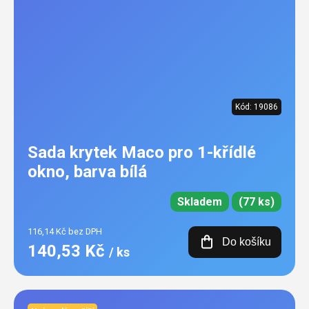
Kód:
19086
Sada krytek Maco pro 1-křídlé
okno, barva bílá
Skladem
(77 ks)
116,14 Kč bez DPH
Do košíku
140,53 Kč
/ ks