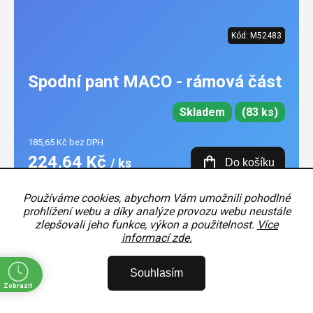
Kód:
M52483
Spodní pant MACO - rámová část
Skladem
(83 ks)
185,65 Kč bez DPH
224,64 Kč
/ ks
Do košíku
Měrná
224,64 Kč / 1 ks
Používáme cookies, abychom Vám umožnili pohodlné
cena:
prohlížení webu a díky analýze provozu webu neustále
zlepšovali jeho funkce, výkon a použitelnost.
Více
informací zde.
Souhlasím
Zobrazit
ě