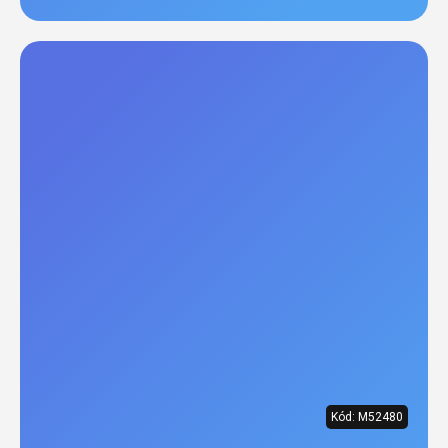
Kód:
M52480