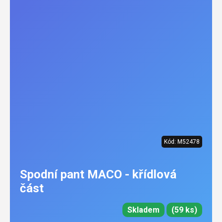
Kód:
M52478
Spodní pant MACO - křídlová
část
Skladem
(59 ks)