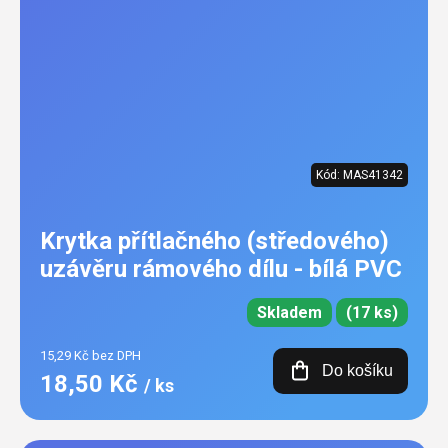
Kód:
MAS41342
Krytka přítlačného (středového)
uzávěru rámového dílu - bílá PVC
Skladem
(17 ks)
15,29 Kč bez DPH
Do košíku
18,50 Kč
/ ks