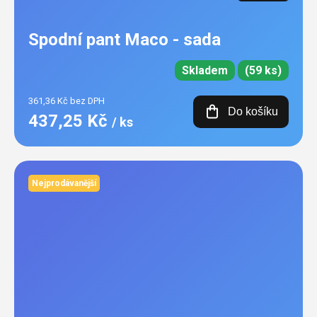
Spodní pant Maco - sada
Skladem
(59 ks)
361,36 Kč bez DPH
Do košíku
437,25 Kč
/ ks
Nejprodávanější