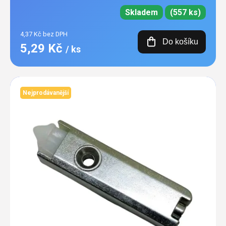
Skladem
(557 ks)
4,37 Kč bez DPH
Do košíku
5,29 Kč
/ ks
Nejprodávanější