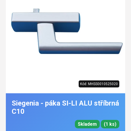
Kód:
MHSS0010525020
Siegenia - páka SI-LI ALU stříbrná
C10
Skladem
(1 ks)