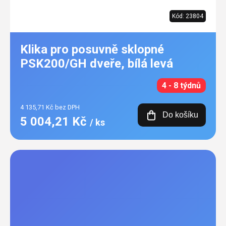
Kód:
23804
Klika pro posuvně sklopné
PSK200/GH dveře, bílá levá
4 - 8 týdnů
4 135,71 Kč bez DPH
Do košíku
5 004,21 Kč
/ ks