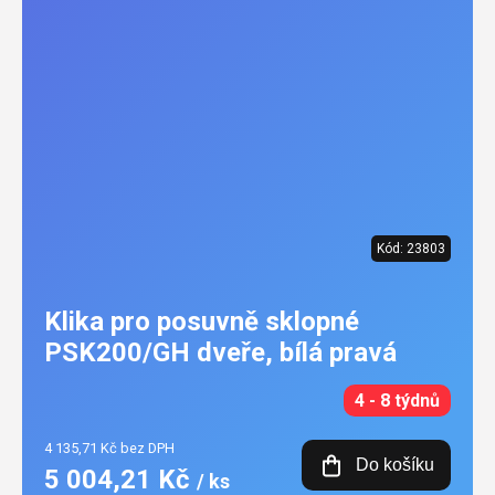
Kód:
23803
Klika pro posuvně sklopné
PSK200/GH dveře, bílá pravá
4 - 8 týdnů
4 135,71 Kč bez DPH
Do košíku
5 004,21 Kč
/ ks