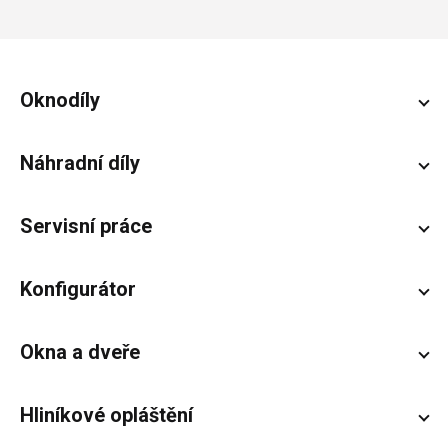
Zápatí
Oknodíly
Náhradní díly
Servisní práce
Konfigurátor
Okna a dveře
Hliníkové opláštění