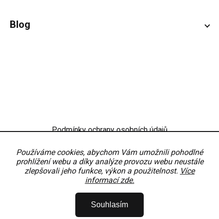
Blog
Podmínky ochrany osobních údajů
Obchodní podmínky
Nastavení
Používáme cookies, abychom Vám umožnili pohodlné
prohlížení webu a díky analýze provozu webu neustále
zlepšovali jeho funkce, výkon a použitelnost.
Více
informací zde.
Copyright 2026
OKNODÍLY
. Všechna práva vyhrazena.
Upravit nastavení
Souhlasím
cookies
Vytvořil Shoptet Premium
Partner:
MirandaMedia Group, s.r.o.