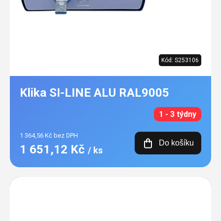
Kód:
S253106
Klika SI-LINE ALU RAL9005
1 - 3 týdny
1 364,56 Kč bez DPH
Do košíku
1 651,12 Kč
/ ks