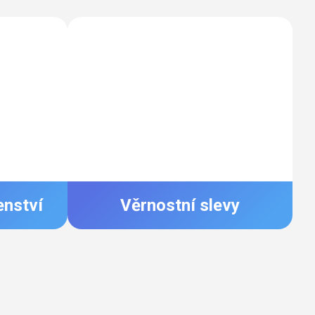
enství
Věrnostní slevy