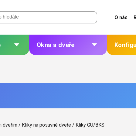
O nás
e
Okna a dveře
Konfig
 a
Plastová okna a dveře
Žaluzie
Hliníková okna a dveře
Sítě
eří
Dřevěná okna a dveře
Plisé
Ocelová okna a dveře
Rolety
Markýzy
ných
Další
m dveřím
/
Kliky na posuvné dveře
/
Kliky GU/BKS
 změna