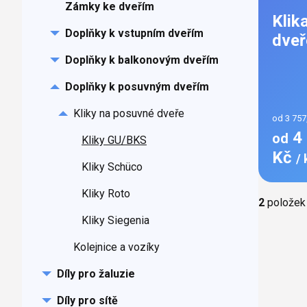
Zámky ke dveřím
Klik
Doplňky k vstupním dveřím
dveř
Doplňky k balkonovým dveřím
Doplňky k posuvným dveřím
Kliky na posuvné dveře
od 3 757
4 
od
Kliky GU/BKS
Kč
/ 
Kliky Schüco
Kliky Roto
Ovládac
2
položek
prvky
Kliky Siegenia
výpisu
Kolejnice a vozíky
Díly pro žaluzie
Díly pro sítě