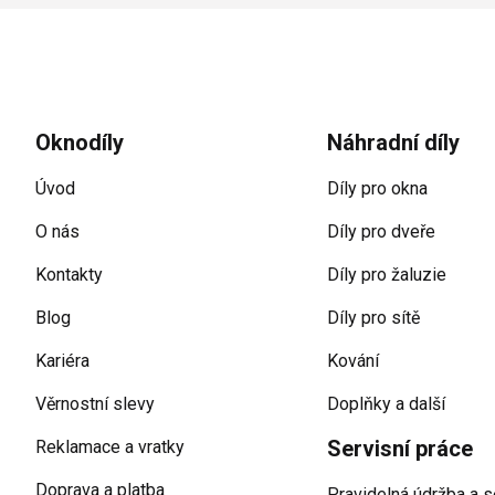
Zápatí
Oknodíly
Náhradní díly
Úvod
Díly pro okna
O nás
Díly pro dveře
Kontakty
Díly pro žaluzie
Blog
Díly pro sítě
Kariéra
Kování
Věrnostní slevy
Doplňky a další
Servisní práce
Reklamace a vratky
Doprava a platba
Pravidelná údržba a s