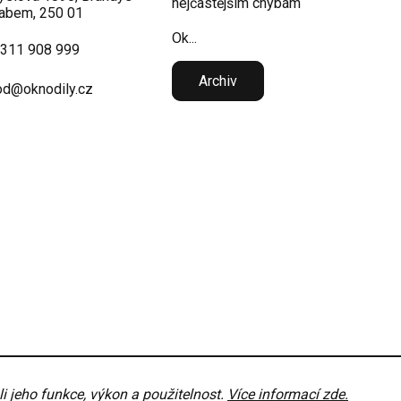
nejčastějším chybám
abem, 250 01
Ok...
 311 908 999
Archiv
d@oknodily.cz
 jeho funkce, výkon a použitelnost.
Více informací zde.