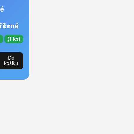
né
říbrná
e
(1 ks)
Do
košíku