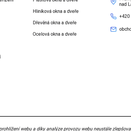
nad L
Hliníková okna a dveře
+420
Dřevěná okna a dveře
obcho
Ocelová okna a dveře
í
nky
Nastavení
hlížení webu a díky analýze provozu webu neustále zlepšovali