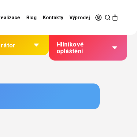
Realizace
Blog
Kontakty
Výprodej
Hliníkové
urátor
opláštění
Výhody hliníkového
opláštění
Jak to funguje
Barevné řešení
Technická dokumentace
Galerie našich realizací