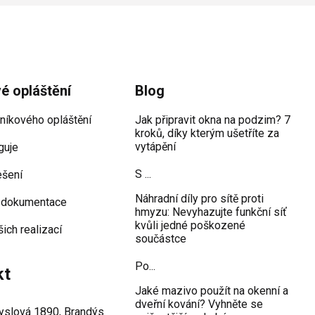
vé opláštění
Blog
iníkového opláštění
Jak připravit okna na podzim? 7
kroků, díky kterým ušetříte za
vytápění
guje
S ...
ešení
Náhradní díly pro sítě proti
 dokumentace
hmyzu: Nevyhazujte funkční síť
kvůli jedné poškozené
šich realizací
součástce
Po...
kt
Jaké mazivo použít na okenní a
dveřní kování? Vyhněte se
slová 1890, Brandýs