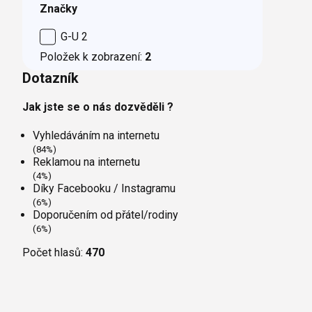
Značky
G-U
2
Položek k zobrazení:
2
Dotazník
Jak jste se o nás dozvěděli ?
Vyhledáváním na internetu
(84%)
Reklamou na internetu
(4%)
Díky Facebooku / Instagramu
(6%)
Doporučením od přátel/rodiny
(6%)
Počet hlasů:
470