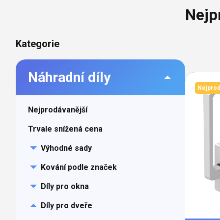
barvy oken a dveř
Nejp
Díly pro sítě
Výměna střešních
Těsnění
Opravy oken z lan
Postranní
Přeskočit
Kategorie
Horolezecky / Vý
Doplňky a další
kategorie
práce
panel
Výprodej
Náhradní díly
Výpi
Garantované zam
Nejprod
AKCE
prod
Nejprodávanější
Trvale snížená cena
Výhodné sady
Kování podle značek
Díly pro okna
Díly pro dveře