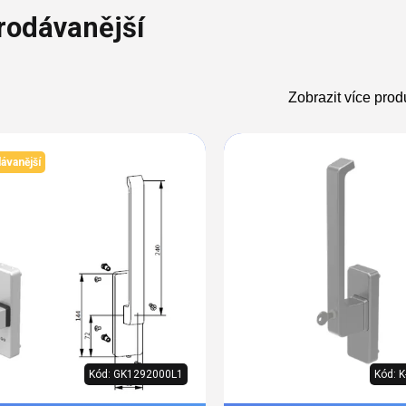
í
rodávanější
 oken
a /
škové
Zobrazit více prod
s
ěření
ávanější
uktů
Kód:
GK1292000L1
Kód:
K