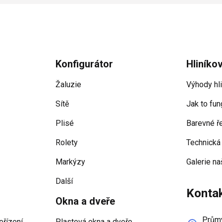
Konfigurátor
Hliníko
Žaluzie
Výhody hl
Sítě
Jak to fun
Plisé
Barevné ř
Rolety
Technická
Markýzy
Galerie na
Další
Konta
Okna a dveře
Průmy
eřízení
Plastová okna a dveře