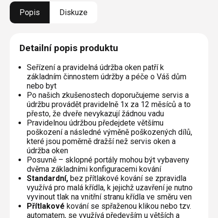
Popis
Diskuze
Detailní popis produktu
Seřízení a pravidelná údržba oken patří k
základním činnostem údržby a péče o Váš dům
nebo byt
Po našich zkušenostech doporučujeme servis a
údržbu provádět pravidelně 1x za 12 měsíců a to
přesto, že dveře nevykazují žádnou vadu
Pravidelnou údržbou předejdete většímu
poškození a následné výměně poškozených dílů,
které jsou poměrně dražší než servis oken a
údržba oken
Posuvně – sklopné portály mohou být vybaveny
dvěma základními konfiguracemi kování
Standardní,
bez přítlakové kování se zpravidla
využívá pro malá křídla, k jejichž uzavření je nutno
vyvinout tlak na vnitřní stranu křídla ve směru ven
Přítlakové
kování se spřaženou klikou nebo tzv.
automatem, se využívá především u větších a