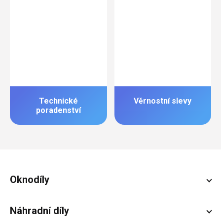
Technické
Věrnostní slevy
poradenství
Zápatí
Oknodíly
Náhradní díly