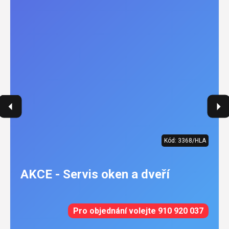
Kód:
3368/HLA
AKCE - Servis oken a dveří
Pro objednání volejte 910 920 037