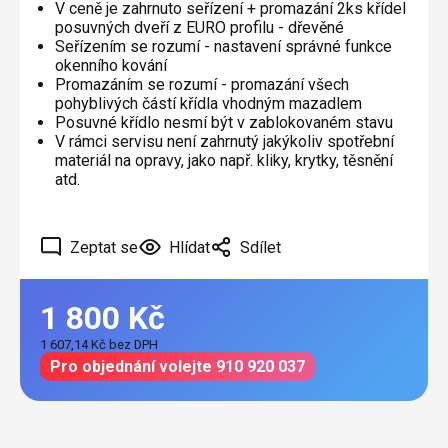
V ceně je zahrnuto seřízení + promazání 2ks křídel
posuvných dveří z EURO profilu - dřevěné
Seřízením se rozumí - nastavení správné funkce
okenního kování
Promazáním se rozumí - promazání všech
pohyblivých částí křídla vhodným mazadlem
Posuvné křídlo nesmí být v zablokovaném stavu
V rámci servisu není zahrnutý jakýkoliv spotřební
materiál na opravy, jako např. kliky, krytky, těsnění
atd.
Zeptat se
Hlídat
Sdílet
1 800 Kč
1 607,14 Kč bez DPH
Měrná
Pro objednání volejte 910 920 037
cena: