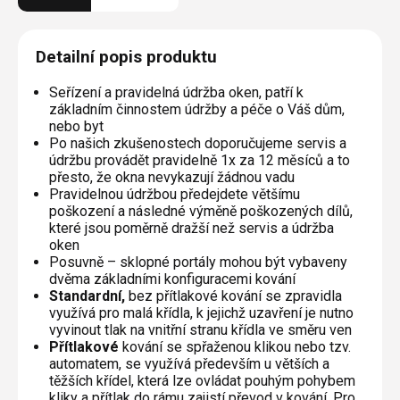
Detailní popis produktu
Seřízení a pravidelná údržba oken, patří k
základním činnostem údržby a péče o Váš dům,
nebo byt
Po našich zkušenostech doporučujeme servis a
údržbu provádět pravidelně 1x za 12 měsíců a to
přesto, že okna nevykazují žádnou vadu
Pravidelnou údržbou předejdete většímu
poškození a následné výměně poškozených dílů,
které jsou poměrně dražší než servis a údržba
oken
Posuvně – sklopné portály mohou být vybaveny
dvěma základními konfiguracemi kování
Standardní,
bez přítlakové kování se zpravidla
využívá pro malá křídla, k jejichž uzavření je nutno
vyvinout tlak na vnitřní stranu křídla ve směru ven
Přítlakové
kování se spřaženou klikou nebo tzv.
automatem, se využívá především u větších a
těžších křídel, která lze ovládat pouhým pohybem
kliky a přítlak do rámu zajistí převod v kování. Pro