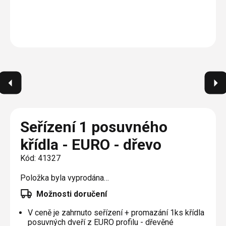
Plisé
Výměna střešních oken
Jak to funguje
Těsnění
Rolety
O nás
Opravy oken z lana / Horolezecky / Výškové
Barevné řešení
Doplňky a další
Markýzy
práce
Technická dokumentace
Realizace
Výprodej
Další
Garantované zaměření
Galerie našich realizací
AKCE
Blog
Kontakty
Seřízení 1 posuvného
křídla - EURO - dřevo
Výprodej
Kód:
41327
Položka byla vyprodána…
Možnosti doručení
V ceně je zahrnuto seřízení + promazání 1ks křídla
posuvných dveří z EURO profilu - dřevěné