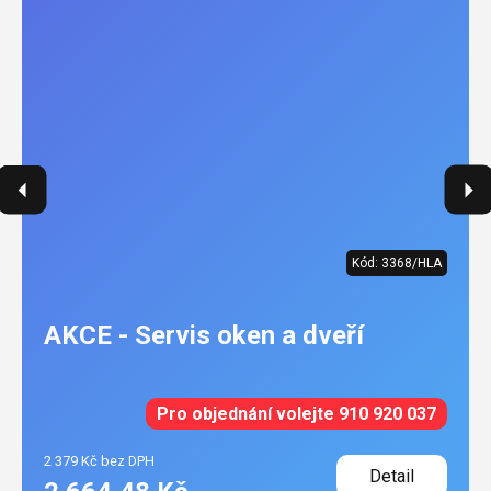
Kód:
3368/HLA
AKCE - Servis oken a dveří
Pro objednání volejte 910 920 037
2 379 Kč bez DPH
Detail