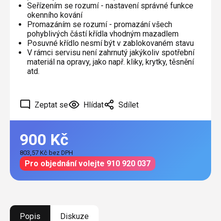
Seřízením se rozumí - nastavení správné funkce
okenního kování
Promazáním se rozumí - promazání všech
pohyblivých částí křídla vhodným mazadlem
Posuvné křídlo nesmí být v zablokovaném stavu
V rámci servisu není zahrnutý jakýkoliv spotřební
materiál na opravy, jako např. kliky, krytky, těsnění
atd.
Zeptat se
Hlídat
Sdílet
900 Kč
803,57 Kč bez DPH
Měrná
Pro objednání volejte 910 920 037
cena:
Popis
Diskuze