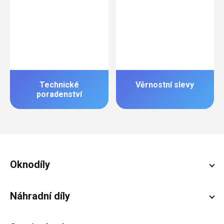
Technické
Věrnostní slevy
poradenství
Zápatí
Oknodíly
Náhradní díly