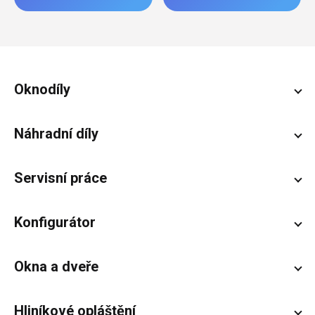
Zápatí
Oknodíly
Náhradní díly
Servisní práce
Konfigurátor
Okna a dveře
Hliníkové opláštění