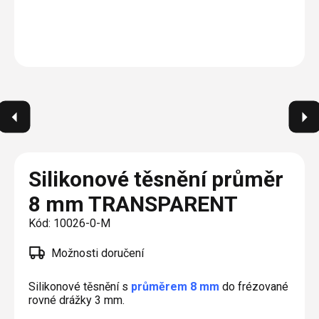
Plisé
Výměna střešních oken
Jak to funguje
Těsnění
Rolety
O nás
Opravy oken z lana / Horolezecky / Výškové
Barevné řešení
Doplňky a další
Markýzy
práce
Technická dokumentace
Realizace
Výprodej
Další
Garantované zaměření
Galerie našich realizací
AKCE
Blog
Kontakty
Silikonové těsnění průměr
8 mm TRANSPARENT
Výprodej
Kód:
10026-0-M
Možnosti doručení
Silikonové těsnění s
průměrem 8 mm
do frézované
rovné drážky 3 mm.