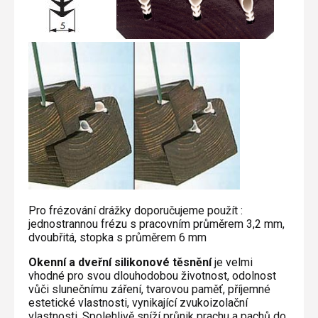
Pro frézování drážky doporučujeme použít :
jednostrannou frézu s pracovním průměrem 3,2 mm,
dvoubřitá, stopka s průměrem 6 mm
Okenní a dveřní silikonové těsnění
je velmi
vhodné pro svou dlouhodobou životnost, odolnost
vůči slunečnímu záření, tvarovou paměť, příjemné
estetické vlastnosti, vynikající zvukoizolační
vlastnosti. Spolehlivě sníží průnik prachu a pachů do