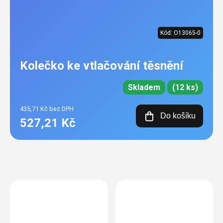
Kód:
O13065-0
Kolečko ke vtlačování těsnění
Skladem
(12 ks)
435,71 Kč bez DPH
Do košíku
527,21 Kč