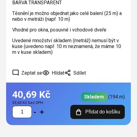
BARVA TRANSPARENT
Těsnění je možno objednat jako celé balení (25 m) a
nebo v metráži (např. 10 m)
Vhodné pro okna, posuvné i vchodové dveře
Uvedené množství skladem (metráž) nemusí být v
kuse (uvedeno např. 10 m neznamená, že máme 10
m v kuse skladem)
Zeptat se
Hlídat
Sdílet
40,69 Kč
Skladem
(194 m)
33,63 Kč bez DPH
Měrná
Přidat do košíku
cena: