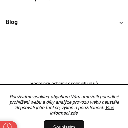
Blog
Podmínky ochrany osobních údajů
Obchodní podmínky
Nastavení
Používáme cookies, abychom Vám umožnili pohodlné
prohlížení webu a díky analýze provozu webu neustále
zlepšovali jeho funkce, výkon a použitelnost.
Více
informací zde.
Copyright 2026
OKNODÍLY
. Všechna práva vyhrazena.
Upravit nastavení
Souhlasím