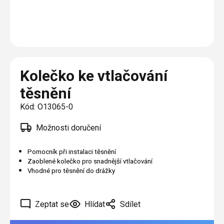
Plisé
Výměna střešních oken
Jak to funguje
Těsnění
Rolety
O nás
Opravy oken z lana / Horolezecky / Výškové
Barevné řešení
Doplňky a další
Markýzy
práce
Technická dokumentace
Realizace
Výprodej
Další
Garantované zaměření
Kolečko ke vtlačování
Galerie našich realizací
AKCE
Blog
těsnění
Kód:
O13065-0
Kontakty
Možnosti doručení
Výprodej
Pomocník při instalaci těsnění
Zaoblené kolečko pro snadnější vtlačování
Vhodné pro těsnění do drážky
Zeptat se
Hlídat
Sdílet