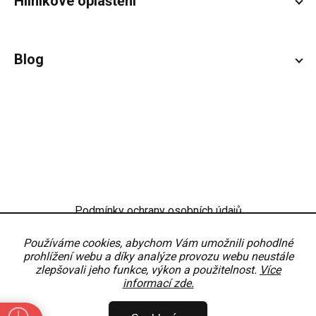
Hliníkové opláštění
Blog
Podmínky ochrany osobních údajů
Obchodní podmínky
Nastavení
Používáme cookies, abychom Vám umožnili pohodlné
prohlížení webu a díky analýze provozu webu neustále
zlepšovali jeho funkce, výkon a použitelnost.
Více
informací zde.