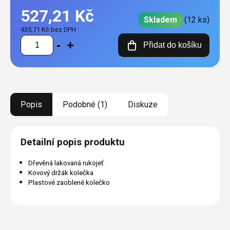
527,21 Kč
Skladem
(12 ks)
435,71 Kč bez DPH
Měrná
Přidat do košíku
cena:
Popis
Podobné (1)
Diskuze
Detailní popis produktu
Dřevěná lakovaná rukojeť
Kovový držák kolečka
Plastové zaoblené kolečko