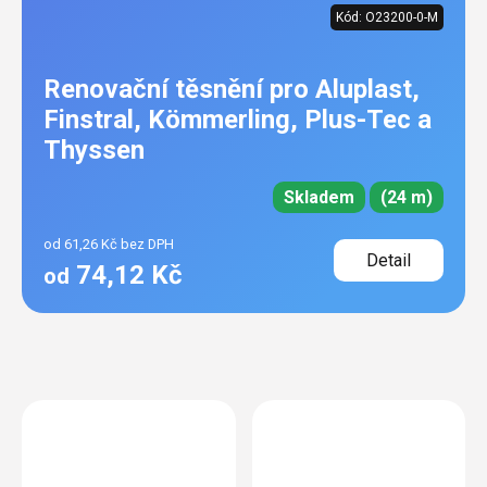
Kód:
O23200-0-M
Renovační těsnění pro Aluplast,
Finstral, Kömmerling, Plus-Tec a
Thyssen
Skladem
(24 m)
od 61,26 Kč bez DPH
Detail
74,12 Kč
od