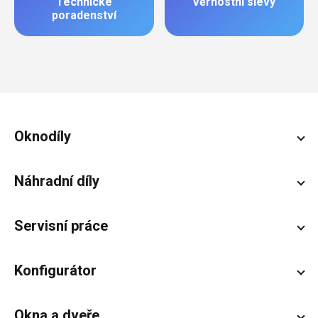
Technické
Věrnostní slevy
poradenství
Zápatí
Oknodíly
Náhradní díly
Servisní práce
Konfigurátor
Okna a dveře