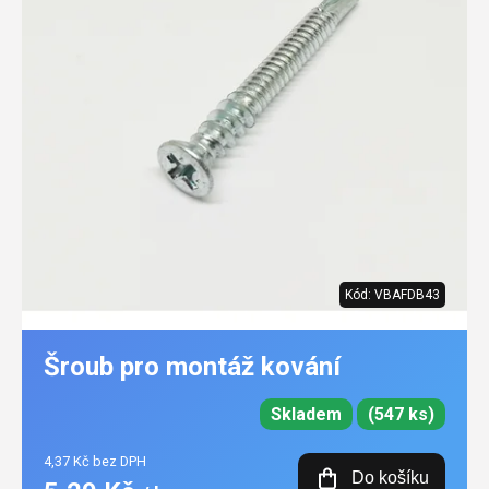
Kód:
VBAFDB43
Šroub pro montáž kování
Skladem
(547 ks)
4,37 Kč bez DPH
Do košíku