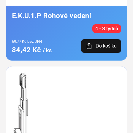
E.K.U.1.P Rohové vedení
4 - 8 týdnů
69,77 Kč bez DPH
Do košíku
84,42 Kč
/ ks