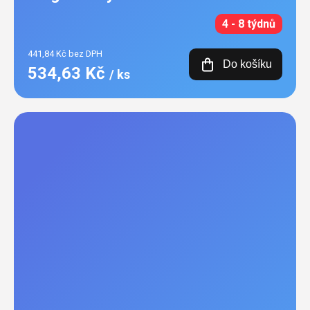
4 - 8 týdnů
441,84 Kč bez DPH
Do košíku
534,63 Kč
/ ks