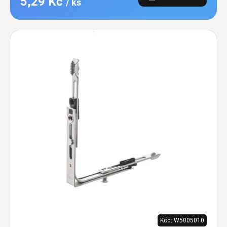
5,29 Kč
/ ks
Kód:
W5005010