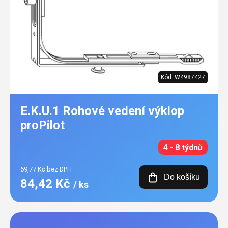
Kód:
W4987427
E.K.U.1 Rohové vedení výklop
proPilot
4 - 8 týdnů
69,77 Kč bez DPH
Do košíku
84,42 Kč
/ ks