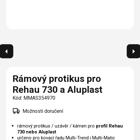
Plisé
Výměna střešních oken
Jak to funguje
Těsnění
Rolety
O nás
Opravy oken z lana / Horolezecky / Výškové
Barevné řešení
Doplňky a další
Markýzy
práce
Technická dokumentace
Realizace
Výprodej
Další
Garantované zaměření
Galerie našich realizací
AKCE
Blog
Kontakty
Rámový protikus pro
Rehau 730 a Aluplast
Výprodej
Kód:
MMAS354970
Možnosti doručení
rámový protikus / uzávěr / kámen pro
profil Rehau
730 nebo Aluplast
určeno pro kovací řadu Multi-Trend i Multi-Matic