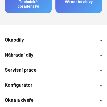
Technické
Věrnostní slevy
poradenství
Zápatí
Oknodíly
Náhradní díly
Servisní práce
Konfigurátor
Okna a dveře