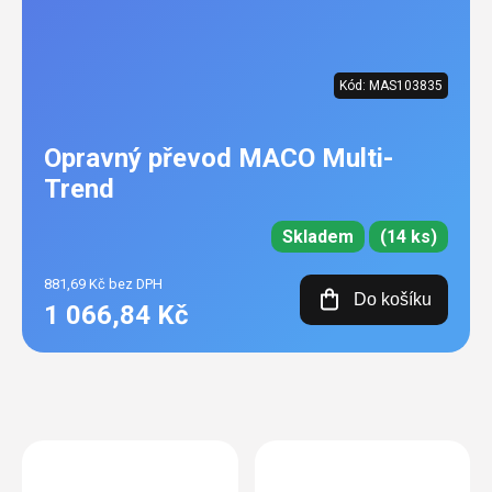
Kód:
MAS103835
Opravný převod MACO Multi-
Trend
Skladem
(14 ks)
881,69 Kč bez DPH
Do košíku
1 066,84 Kč