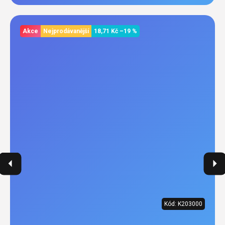
Akce
Nejprodávanější
18,71 Kč
–19 %
Kód:
K203000