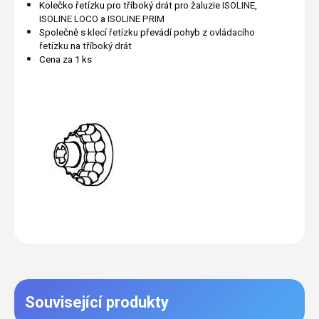
Kolečko řetízku pro tříboký drát pro žaluzie
ISOLINE
,
ISOLINE LOCO
a
ISOLINE PRIM
Společně s
klecí řetízku
převádí pohyb z
ovládacího
řetízku
na
tříboký drát
Cena za 1 ks
Související produkty