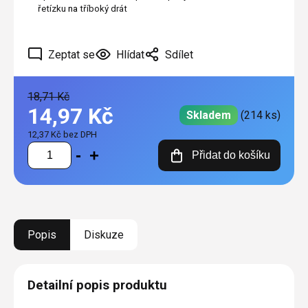
řetízku
na
tříboký drát
Zeptat se
Hlídat
Sdílet
18,71 Kč
14,97 Kč
Skladem
(214 ks)
12,37 Kč bez DPH
Měrná
Přidat do košíku
cena:
Popis
Diskuze
Detailní popis produktu