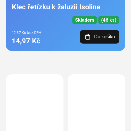
Klec řetízku k žaluzii Isoline
Skladem
(46 ks)
12,37 Kč bez DPH
Do košíku
14,97 Kč