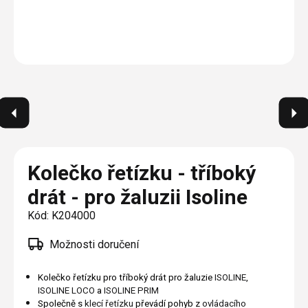
Plisé
Výměna střešních oken
Jak to funguje
Těsnění
Rolety
O nás
Opravy oken z lana / Horolezecky / Výškové
Barevné řešení
Doplňky a další
Markýzy
práce
Technická dokumentace
Realizace
Výprodej
Další
Garantované zaměření
Galerie našich realizací
AKCE
Blog
Kontakty
Kolečko řetízku - tříboký
drát - pro žaluzii Isoline
Výprodej
Kód:
K204000
Možnosti doručení
Kolečko řetízku pro tříboký drát pro žaluzie
ISOLINE
,
ISOLINE LOCO
a
ISOLINE PRIM
Společně s
klecí řetízku
převádí pohyb z
ovládacího