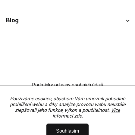
Blog
Podmínky ochrany osobních údajů
Obchodní podmínky
Nastavení
Používáme cookies, abychom Vám umožnili pohodlné
prohlížení webu a díky analýze provozu webu neustále
zlepšovali jeho funkce, výkon a použitelnost.
Více
informací zde.
Copyright 2026
OKNODÍLY
. Všechna práva vyhrazena.
Upravit nastavení
Souhlasím
cookies