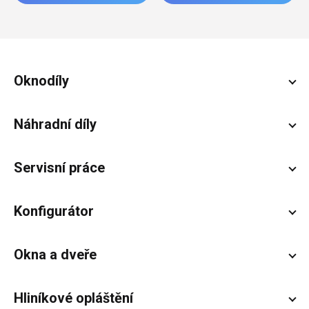
Zápatí
Oknodíly
Náhradní díly
Servisní práce
Konfigurátor
Okna a dveře
Hliníkové opláštění