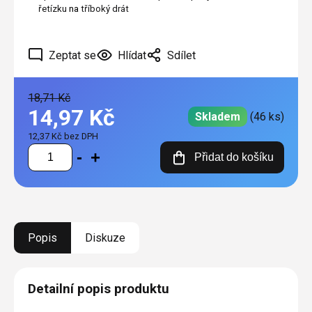
řetízku
na
tříboký drát
Zeptat se
Hlídat
Sdílet
18,71 Kč
14,97 Kč
Skladem
(46 ks)
12,37 Kč bez DPH
Měrná
Přidat do košíku
cena:
Popis
Diskuze
Detailní popis produktu