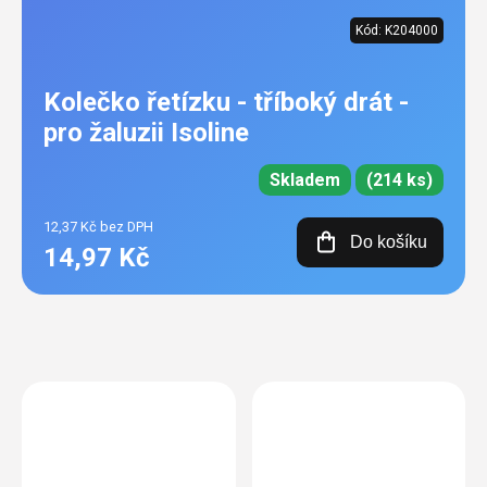
Kód:
K204000
Kolečko řetízku - tříboký drát -
pro žaluzii Isoline
Skladem
(214 ks)
12,37 Kč bez DPH
Do košíku
14,97 Kč