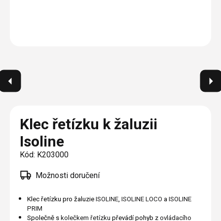
Plisé
Výměna střešních oken
Jak to funguje
Těsnění
Rolety
O nás
Opravy oken z lana / Horolezecky / Výškové
Barevné řešení
Doplňky a další
Markýzy
práce
Technická dokumentace
Realizace
Výprodej
Další
Garantované zaměření
Galerie našich realizací
AKCE
Blog
Kontakty
Klec řetízku k žaluzii
Isoline
Výprodej
Kód:
K203000
Možnosti doručení
Klec řetízku pro žaluzie
ISOLINE
,
ISOLINE LOCO
a
ISOLINE
PRIM
Společně s
kolečkem řetízku
převádí pohyb z
ovládacího