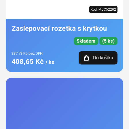
Kód:
MCC52202
Zaslepovací rozetka s krytkou
Skladem
(5 ks)
337,73 Kč bez DPH
Do košíku
408,65 Kč
/ ks