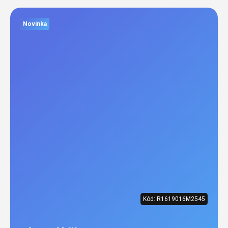
Novinka
Kód:
R1619016M2545