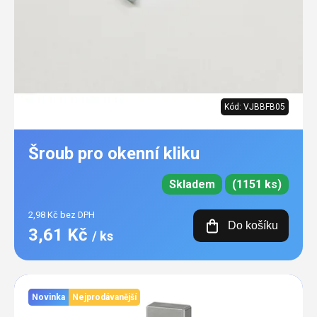
Kód:
VJBBFB05
Šroub pro okenní kliku
Skladem
(1151 ks)
2,98 Kč bez DPH
Do košíku
3,61 Kč
/ ks
Novinka
Nejprodávanější