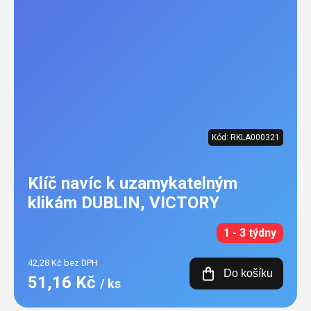
Kód:
RKLA000321
Klíč navíc k uzamykatelným
klikám DUBLIN, VICTORY
1 - 3 týdny
42,28 Kč bez DPH
Do košíku
51,16 Kč
/ ks