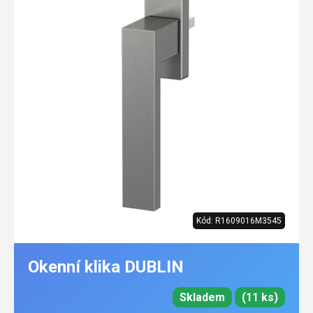
Kód:
R1609016M3545
Okenní klika DUBLIN
Skladem
(11 ks)