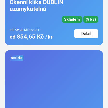
Okenní klika DUBLIN
uzamykatelná
Skladem
(9 ks)
od 706,32 Kč bez DPH
Detail
854,65 Kč
od
/ ks
Novinka