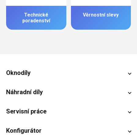
Technické
Věrnostní slevy
poradenství
Zápatí
Oknodíly
Náhradní díly
Servisní práce
Konfigurátor