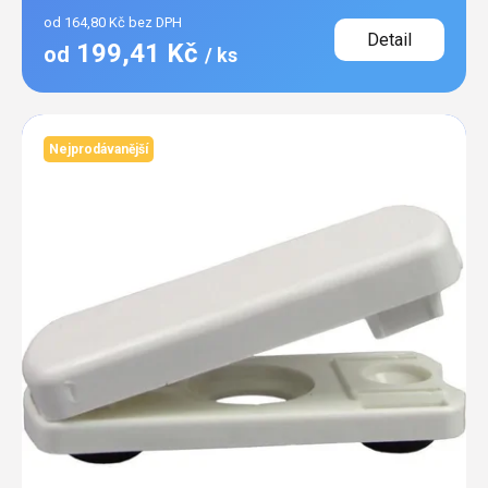
od 164,80 Kč bez DPH
Detail
199,41 Kč
od
/ ks
Nejprodávanější