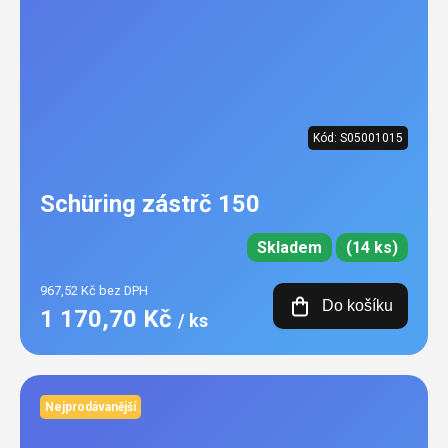
Kód:
S05001015
Schüring zástrč 150
Skladem
(14 ks)
967,52 Kč bez DPH
Do košíku
1 170,70 Kč
/ ks
Nejprodávanější