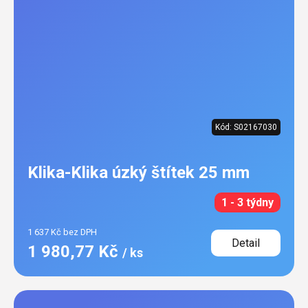
Kód:
S02167030
Klika-Klika úzký štítek 25 mm
1 - 3 týdny
1 637 Kč bez DPH
Detail
1 980,77 Kč
/ ks