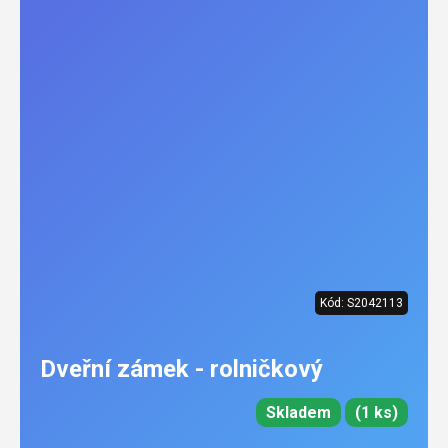
Kód:
S2042113
Dveřní zámek - rolničkový
Skladem
(1 ks)