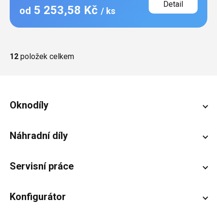
Detail
5 253,58 Kč
od
/ ks
Ovládací
12
položek celkem
prvky
výpisu
Zápatí
Oknodíly
Náhradní díly
Servisní práce
Konfigurátor