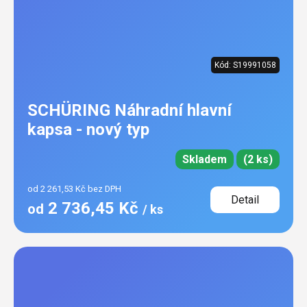
Kód:
S19991058
SCHÜRING Náhradní hlavní
kapsa - nový typ
Skladem
(2 ks)
od 2 261,53 Kč bez DPH
Detail
2 736,45 Kč
od
/ ks