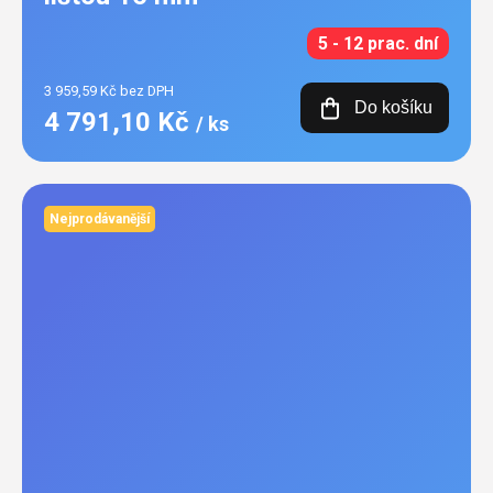
5 - 12 prac. dní
3 959,59 Kč bez DPH
Do košíku
4 791,10 Kč
/ ks
Nejprodávanější