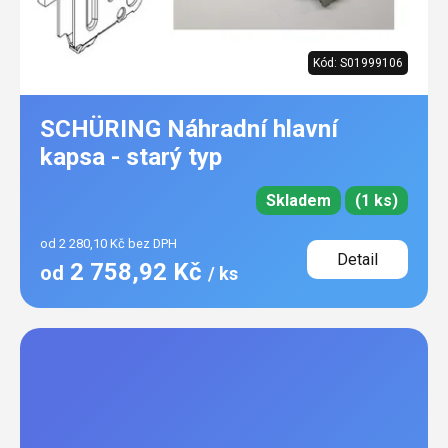
Kód:
S01999106
SCHÜRING Náhradní hlavní
kapsa - starý typ
Skladem
(1 ks)
od 2 280,10 Kč bez DPH
Detail
2 758,92 Kč
od
/ ks