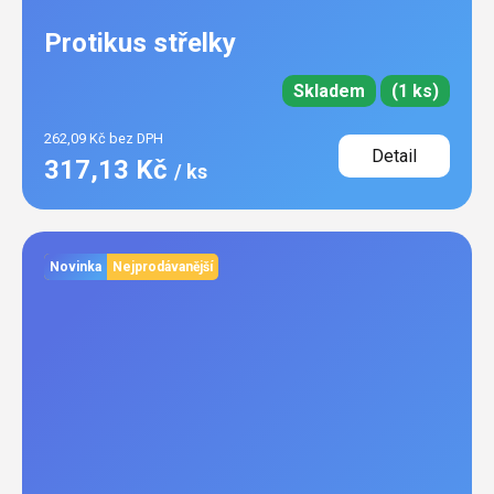
Protikus střelky
Skladem
(1 ks)
262,09 Kč bez DPH
Detail
317,13 Kč
/ ks
Novinka
Nejprodávanější