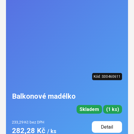
Kód:
S00460611
Balkonové madélko
Skladem
(1 ks)
233,29 Kč bez DPH
Detail
282,28 Kč
/ ks