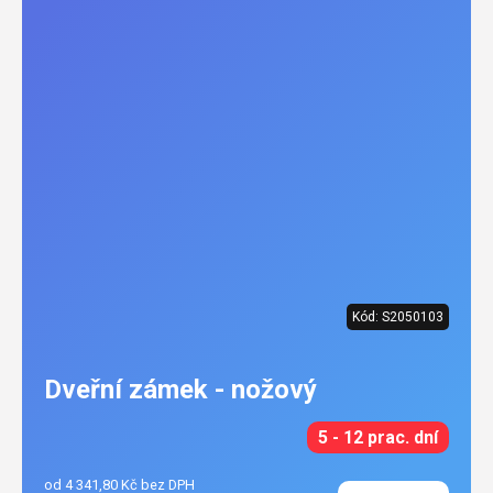
Kód:
S2050103
Dveřní zámek - nožový
5 - 12 prac. dní
od 4 341,80 Kč bez DPH