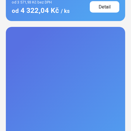
od 3 571,93 Kč bez DPH
Detail
4 322,04 Kč
od
/ ks