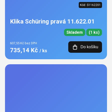
Kód:
S1162201
Klika Schüring pravá 11.622.01
Skladem
(1 ks)
607,55 Kč bez DPH
Do košíku
735,14 Kč
/ ks