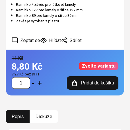
Ramínko / závěs pro látkové lamely
Ramínko 127 pro lamely o šířce 127 mm
Ramínko 89 pro lamely o šířce 89 mm
Závěs je vyroben z plastu
Zeptat se
Hlídat
Sdílet
11 Kč
8,80 Kč
Zvolte variantu
7,27 Kč bez DPH
Měrná
Přidat do košíku
cena:
Popis
Diskuze