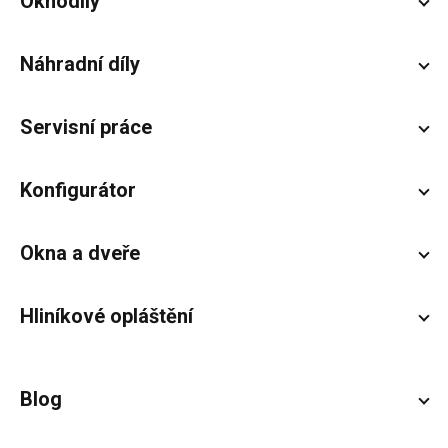
Zápatí
Oknodíly
Náhradní díly
Servisní práce
Konfigurátor
Okna a dveře
Hliníkové opláštění
Blog