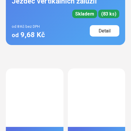
Jezdec vertikálních žaluzií
Skladem
(83 ks)
od 8 Kč bez DPH
Detail
9,68 Kč
od