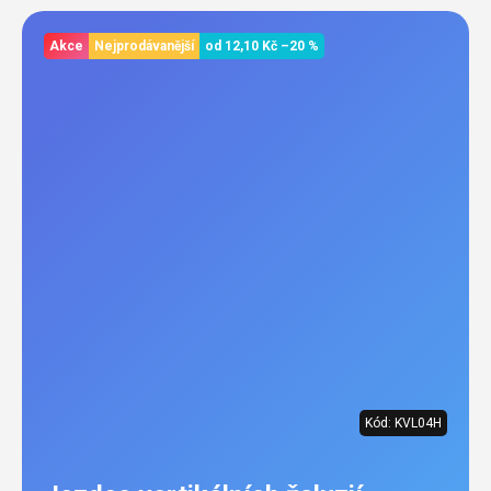
Akce
Nejprodávanější
od
12,10 Kč
–20 %
Kód:
KVL04H