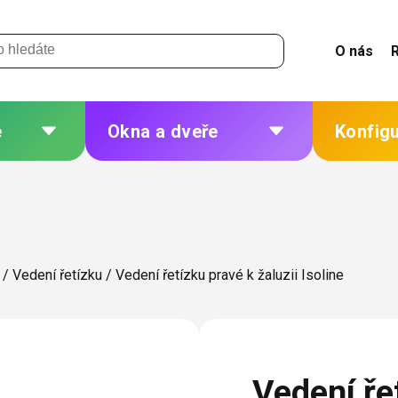
O nás
e
Okna a dveře
Konfig
 a
Plastová okna a dveře
Žaluzie
Hliníková okna a dveře
Sítě
eří
Dřevěná okna a dveře
Plisé
é
/
Vedení řetízku
/
Vedení řetízku pravé k žaluzii Isoline
Ocelová okna a dveře
Rolety
Markýzy
ných
Další
Vedení řet
 změna