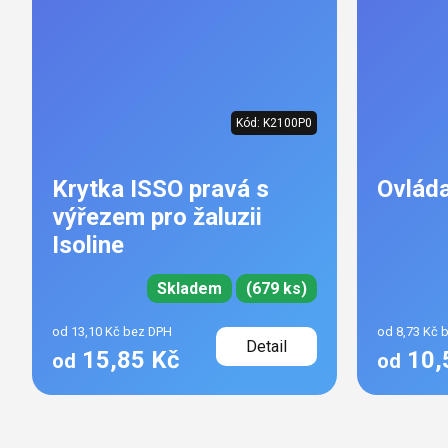
Kód:
K2100P0
Krytka ISSO pravá s
Ovláda
výřezem pro žaluzii
Isoline
Skladem
(679 ks)
od 13,10 Kč bez DPH
od 8,73 Kč 
Detail
15,85 Kč
10,
od
od