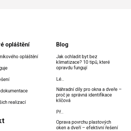
vé opláštění
Blog
iníkového opláštění
Jak ochladit byt bez
klimatizace? 10 tipů, které
opravdu fungují
guje
Lé...
ešení
Náhradní díly pro okna a dveře –
 dokumentace
proč je správná identifikace
klíčová
šich realizací
Př...
kt
Oprava povrchu plastových
oken a dveří – efektivní řešení