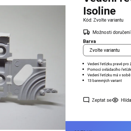
í
Isoline
 oken
Kód:
Zvolte variantu
a /
škové
Možnosti doručení
Barva
ěření
Vedení řetízku pravé pro 
Pomocí ovládacího řetízk
Vedení řetízku má v sobě 
13 barevných variant
Zeptat se
Hlída