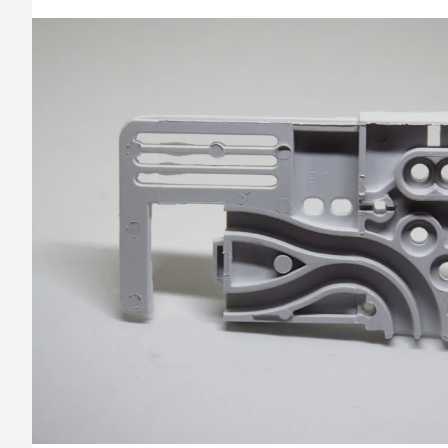
barvy oken a dveř
Díly pro sítě
Výměna střešních
Těsnění
Opravy oken z lan
Horolezecky / Vý
Doplňky a další
práce
Výprodej
Garantované zam
AKCE