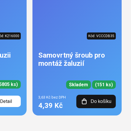
ód:
K216000
Kód:
VCCCDB35
uzii
Samovrtný šroub pro
montáž žaluzií
5805 ks)
Skladem
(151 ks)
3,63 Kč bez DPH
Detail
Do košíku
4,39 Kč