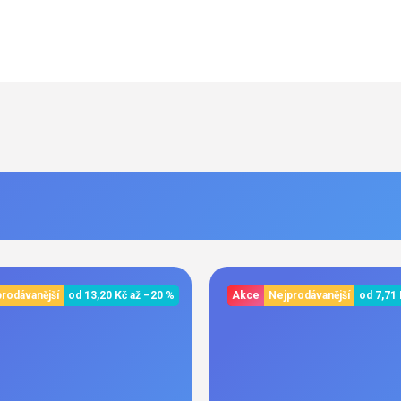
rodávanější
od
13,20 Kč
až
–20 %
Akce
Nejprodávanější
od
7,71