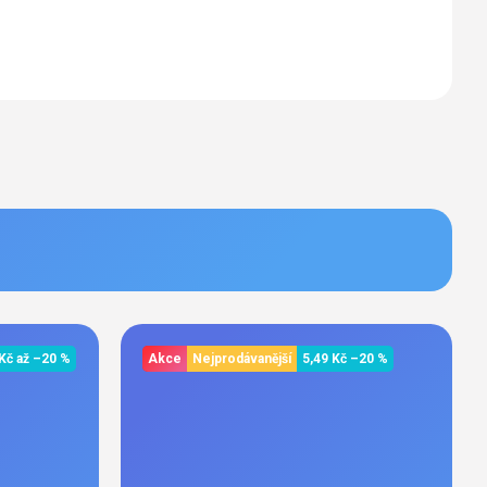
 Kč
až
–20 %
Akce
Nejprodávanější
5,49 Kč
–20 %