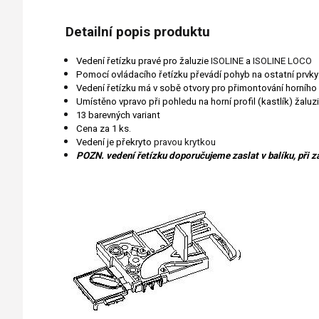
Detailní popis produktu
Vedení řetízku pravé pro žaluzie
ISOLINE
a
ISOLINE LOCO
Pomocí ovládacího řetízku převádí pohyb na ostatní prvky
Vedení řetízku má v sobě otvory pro přimontování horního 
Umístěno vpravo při pohledu na horní profil (kastlík) žaluz
13 barevných variant
Cena za 1 ks.
Vedení je překryto
pravou krytkou
POZN. vedení řetízku doporučujeme zaslat v balíku, při z