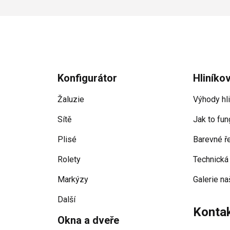
Konfigurátor
Hliníko
Žaluzie
Výhody hl
Sítě
Jak to fun
Plisé
Barevné ř
Rolety
Technická
Markýzy
Galerie na
Další
Konta
Okna a dveře