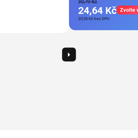
30,79 Kč
24,64 Kč
Zvolte 
20,36 Kč bez DPH
Měrná
cena: