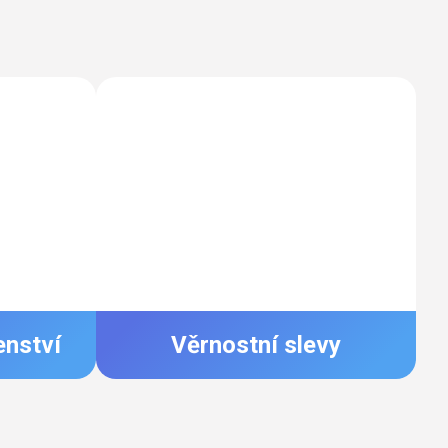
enství
Věrnostní slevy