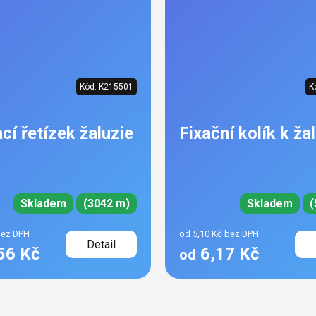
Kód:
K215501
K
cí řetízek žaluzie
Fixační kolík k žal
Skladem
(3042 m)
Skladem
(
bez DPH
od 5,10 Kč bez DPH
Detail
56 Kč
6,17 Kč
od