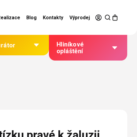
Realizace
Blog
Kontakty
Výprodej
Hliníkové
urátor
opláštění
Výhody hliníkového
opláštění
Jak to funguje
Barevné řešení
Technická dokumentace
Galerie našich realizací
ízku pravé k žaluzii