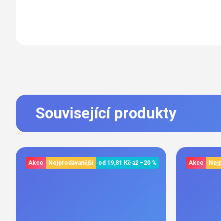
Související produkty
Akce
Nejprodávanější
od
19,81 Kč
až
–20 %
Akce
Nejp