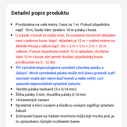
Detailní popis produktu
Prodáváme na celé metry. Cena za 1 m. Pokud objednáte
např. 10 m, bude Vám zasláno 10 m pásky v kuse.
U pásek v barvě se může stát, že uvedené množství skladem
není v jednom kuse. Např. skladem je 12 m = reálně máme na
skladě 4 kusy v délce např. 3m + 2 m + 5 m + 2 m = 12 m
celkem. Pokud objednáte oněch 12 m skladem, dodáme
Vám 12 m v kuse, ale termín dodání objednávky bude
prodloužen na 5 - 12 dní.
Při výměně doporučujeme vyměnit všechny pásky u
žaluzií. Nově vyměněná páska může mít jinou gramáž a při
navinutí může být návin buď menší a nebo větší, což
způsobí nepravidelné vytažení žaluzie
.
Textilní páska texband (5 x 0,14 mm)
Šířka pásky 5 mm, tloušťka pásky 0,14 mm
14 barevných variant
Společně s
klecí navíjení
a
kladkou navíjení
zajišťují vytažení
žaluzií
Zobrazení barev na Vašem monitoru může být trochu jiné, je
to způsobeno různým rozlišením barev