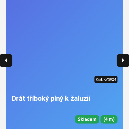
Kód:
KVS024
Drát tříboký plný k žaluzii
Skladem
(4 m)