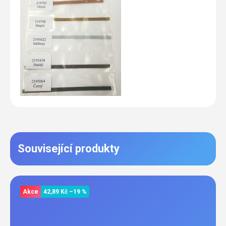
Související produkty
Akce
42,89 Kč
–19 %