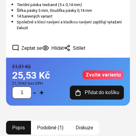
Textilní páska texband (5 x 0,14 mm)
Šířka pásky 5 mm, tloušťka pásky 0,14 mm
14 barevných variant
Společně s
klecí navíjení
a
kladkou navíjení
zajišťují vytažení
žaluzií
Zeptat se
Hlídat
Sdílet
31,91 Kč
25,53 Kč
Zvolte variantu
21,10 Kč bez DPH
Měrná
Přidat do košíku
cena:
Popis
Podobné (1)
Diskuze