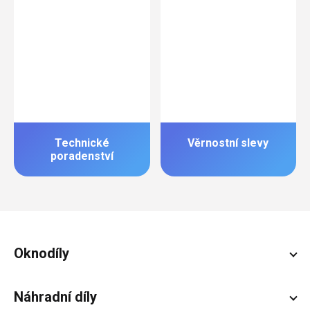
Technické
Věrnostní slevy
poradenství
Zápatí
Oknodíly
Náhradní díly