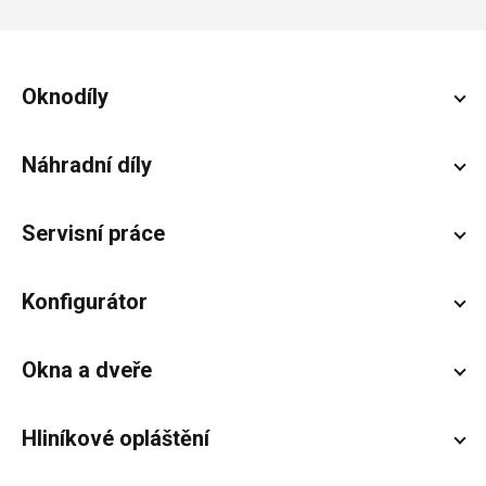
Zápatí
Oknodíly
Náhradní díly
Servisní práce
Konfigurátor
Okna a dveře
Hliníkové opláštění