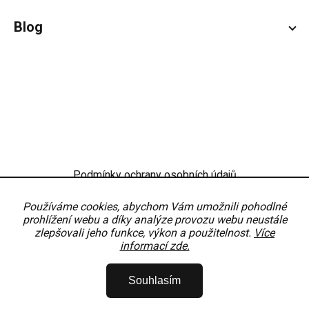
Blog
Podmínky ochrany osobních údajů
Obchodní podmínky
Nastavení
Používáme cookies, abychom Vám umožnili pohodlné
prohlížení webu a díky analýze provozu webu neustále
zlepšovali jeho funkce, výkon a použitelnost.
Více
informací zde.
Copyright 2026
OKNODÍLY
. Všechna práva vyhrazena.
Upravit nastavení
Souhlasím
cookies
Vytvořil Shoptet Premium
Partner:
MirandaMedia Group, s.r.o.