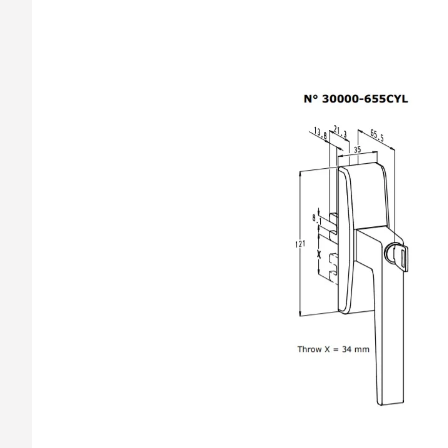
barvy oken a dveř
Díly pro sítě
Výměna střešních
Těsnění
Opravy oken z lan
Horolezecky / Vý
Doplňky a další
práce
Výprodej
Garantované zam
AKCE