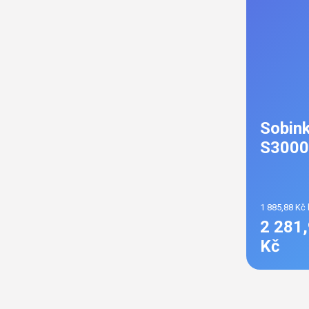
Sobink
S3000
1 885,88 Kč
2 281
Kč