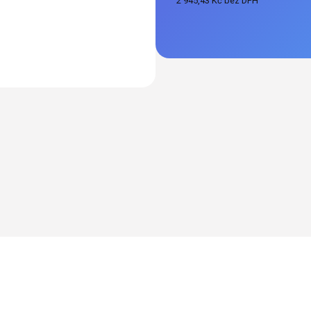
2 945,43 Kč bez DPH
Měrná
cena: