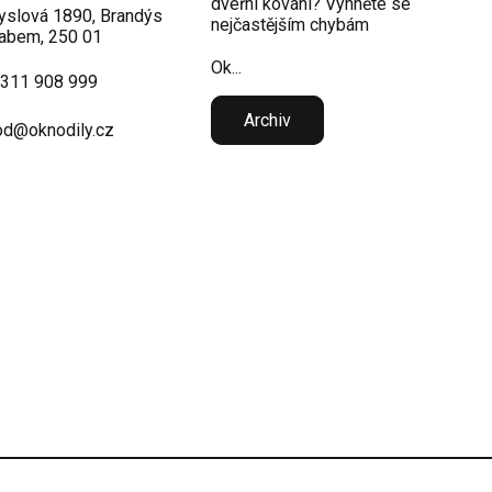
dveřní kování? Vyhněte se
slová 1890, Brandýs
nejčastějším chybám
abem, 250 01
Ok...
 311 908 999
Archiv
d@oknodily.cz