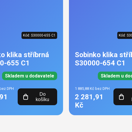
Kód:
S30000-655 C1
Kód:
S3
o klika stříbrná
Sobinko klika stří
0-655 C1
S30000-654 C1
Skladem u dodavatele
Skladem u do
 bez DPH
1 885,88 Kč bez DPH
Do
,91
2 281,91
košíku
Kč