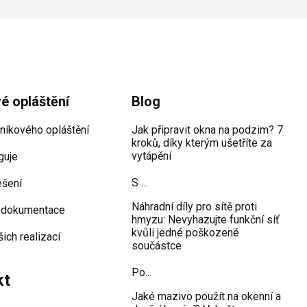
vé opláštění
Blog
iníkového opláštění
Jak připravit okna na podzim? 7
kroků, díky kterým ušetříte za
vytápění
guje
S ...
ešení
Náhradní díly pro sítě proti
 dokumentace
hmyzu: Nevyhazujte funkční síť
kvůli jedné poškozené
šich realizací
součástce
Po...
kt
Jaké mazivo použít na okenní a