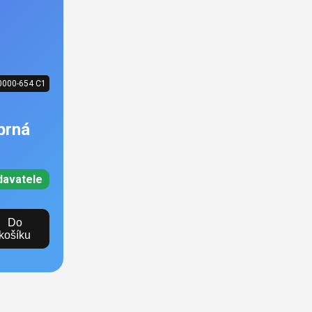
0000-654 C1
brná
davatele
Do
košíku