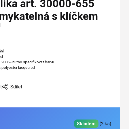
lika art. 30000-655
mykatelná s klíčkem
1
ání
ed
 9005 - nutno specifikovat barvu
s polyester lacquered
t
Sdílet
Skladem
(2 ks)