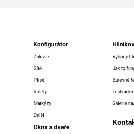
Konfigurátor
Hliníko
Žaluzie
Výhody hl
Sítě
Jak to fun
Plisé
Barevné ř
Rolety
Technická
Markýzy
Galerie na
Další
Konta
Okna a dveře