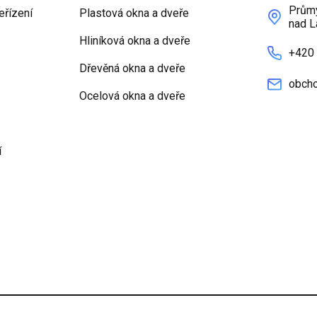
Průmy
eřízení
Plastová okna a dveře
nad L
Hliníková okna a dveře
+420
Dřevěná okna a dveře
obcho
Ocelová okna a dveře
í
nky
Nastavení