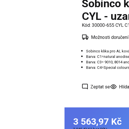
Sobinco k
í
CYL - uza
 oken
a /
Kód:
30000-655 CYL C
škové
Možnosti doručení
ěření
Sobinco klika pro AL kov
Barva: C1=natural anodis
Barva: C3= 9010, 8014 and
Barva: C4=Special colour
Zeptat se
Hlída
3 563,97 Kč