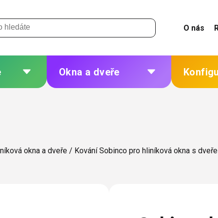
O nás
e
Okna a dveře
Konfig
 a
Plastová okna a dveře
Žaluzie
Hliníková okna a dveře
Sítě
eří
Dřevěná okna a dveře
Plisé
iníková okna a dveře
/
Kování Sobinco pro hliníková okna s dveře
Ocelová okna a dveře
Rolety
Markýzy
ných
Další
 změna