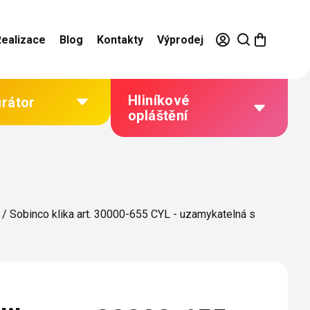
Realizace
Blog
Kontakty
Výprodej
Hliníkové
urátor
opláštění
Výhody hliníkového
opláštění
Jak to funguje
/
Sobinco klika art. 30000-655 CYL - uzamykatelná s
Barevné řešení
Technická dokumentace
Galerie našich realizací