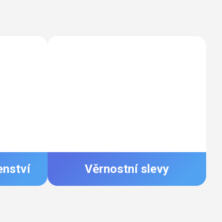
enství
Věrnostní slevy