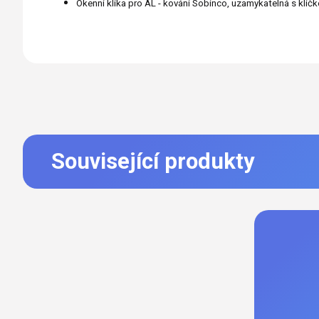
O
kenní klika pro AL - kování Sobinco, uzamykatelná s klíč
Související produkty