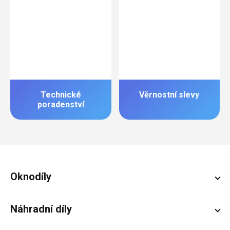
Technické
Věrnostní slevy
poradenství
Zápatí
Oknodíly
Náhradní díly