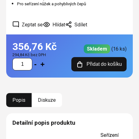
Pro seřízení nůžek a pohyblivých čepů
Zeptat se
Hlídat
Sdílet
356,76 Kč
Skladem
(16 ks)
294,84 Kč bez DPH
Měrná
Přidat do košíku
cena:
Popis
Diskuze
Detailní popis produktu
Seřízení