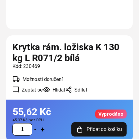
Plisé
Výměna střešních oken
Jak to funguje
Těsnění
Rolety
O nás
Opravy oken z lana / Horolezecky / Výškové
Barevné řešení
Doplňky a další
Markýzy
práce
Technická dokumentace
Realizace
Výprodej
Další
Garantované zaměření
Krytka rám. ložiska K 130
Galerie našich realizací
AKCE
Blog
kg L R071/2 bílá
Kód:
230469
Kontakty
Možnosti doručení
Výprodej
Zeptat se
Hlídat
Sdílet
55,62 Kč
Vyprodáno
45,97 Kč bez DPH
Měrná
Přidat do košíku
cena: