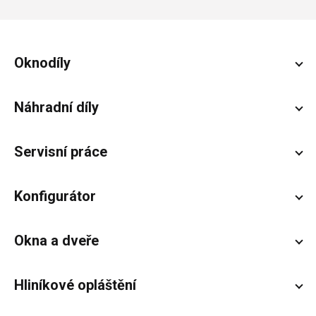
Zápatí
Oknodíly
Náhradní díly
Servisní práce
Konfigurátor
Okna a dveře
Hliníkové opláštění