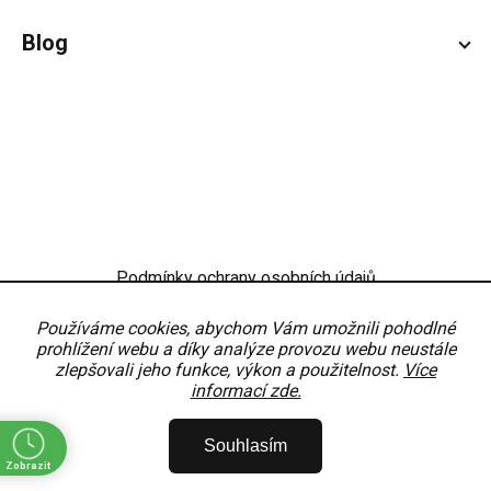
Blog
Podmínky ochrany osobních údajů
Obchodní podmínky
Nastavení
Používáme cookies, abychom Vám umožnili pohodlné
prohlížení webu a díky analýze provozu webu neustále
zlepšovali jeho funkce, výkon a použitelnost.
Více
informací zde.
Copyright 2026
OKNODÍLY
. Všechna práva vyhrazena.
Upravit nastavení
Souhlasím
cookies
Zobrazit
Vytvořil Shoptet Premium
Partner:
MirandaMedia Group, s.r.o.