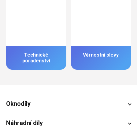
Technické
Věrnostní slevy
poradenství
Zápatí
Oknodíly
Náhradní díly