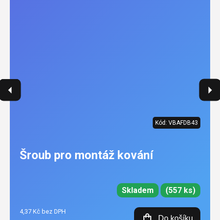
Kód:
VBAFDB43
Šroub pro montáž kování
Skladem
(557 ks)
4,37 Kč bez DPH
Do košíku