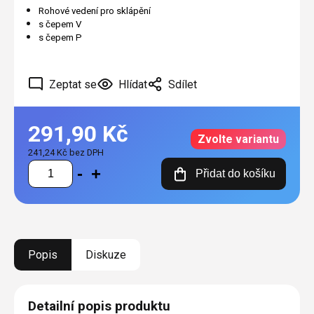
Rohové vedení pro sklápění
s čepem V
s čepem P
Zeptat se
Hlídat
Sdílet
291,90 Kč
Zvolte variantu
241,24 Kč bez DPH
Měrná
Přidat do košíku
cena:
Popis
Diskuze
Detailní popis produktu