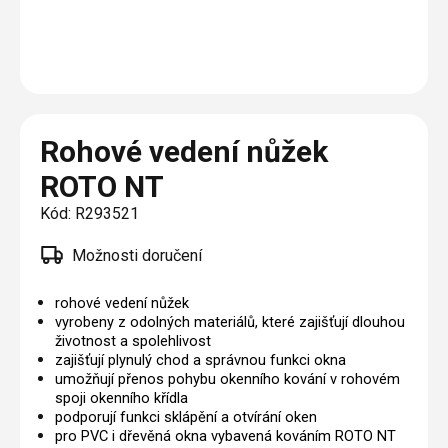
Plisé
Výměna střešních oken
Jak to funguje
Těsnění
Rolety
O nás
Opravy oken z lana / Horolezecky / Výškové
Barevné řešení
Doplňky a další
Markýzy
práce
Technická dokumentace
Realizace
Výprodej
Další
Garantované zaměření
Rohové vedení nůžek
Galerie našich realizací
AKCE
Blog
ROTO NT
Kód:
R293521
Kontakty
Možnosti doručení
Výprodej
rohové vedení nůžek
vyrobeny z odolných materiálů, které zajišťují dlouhou
životnost a spolehlivost
zajišťují plynulý chod a správnou funkci okna
umožňují přenos pohybu okenního kování v rohovém
spoji okenního křídla
podporují funkci sklápění a otvírání oken
pro PVC i dřevěná okna vybavená kováním ROTO NT