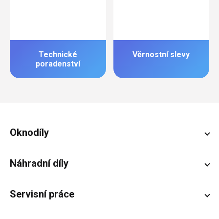
Technické
Věrnostní slevy
poradenství
Zápatí
Oknodíly
Náhradní díly
Servisní práce