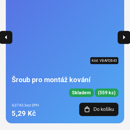
Kód:
VBAFDB43
Šroub pro montáž kování
Skladem
(559 ks)
4,37 Kč bez DPH
Do košíku
5,29 Kč