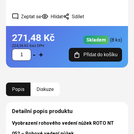
Zeptat se
Hlídat
Sdílet
271,48 Kč
Skladem
(8 ks)
224,36 Kč bez DPH
Měrná
Přidat do košíku
cena:
Popis
Diskuze
Detailní popis produktu
Vyobrazení rohového vedení nůžek ROTO NT
052 – Rohové vedení nůžek