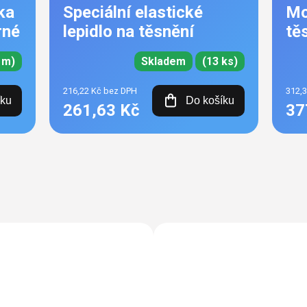
ka
Speciální elastické
Mo
rné
lepidlo na těsnění
tě
 m)
Skladem
(13 ks)
216,22 Kč bez DPH
312,
íku
Do košíku
261,63 Kč
37