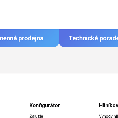
menná prodejna
Technické porad
Konfigurátor
Hliníko
Žaluzie
Výhody hl