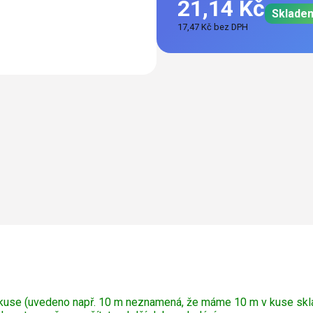
21,14 Kč
Sklade
17,47 Kč bez DPH
Měrná
cena:
kuse (uvedeno např. 10 m neznamená, že máme 10 m v kuse skl