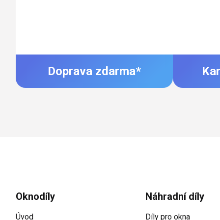
Doprava zdarma*
Ka
Zápatí
Oknodíly
Náhradní díly
Úvod
Díly pro okna