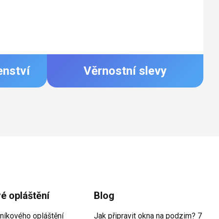
enství
Věrnostní slevy
vé opláštění
Blog
iníkového opláštění
Jak připravit okna na podzim? 7