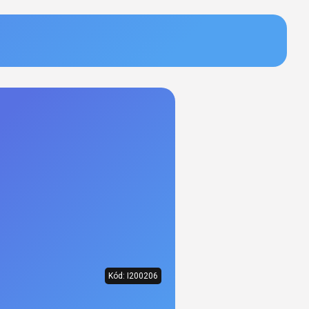
Kód:
I200206