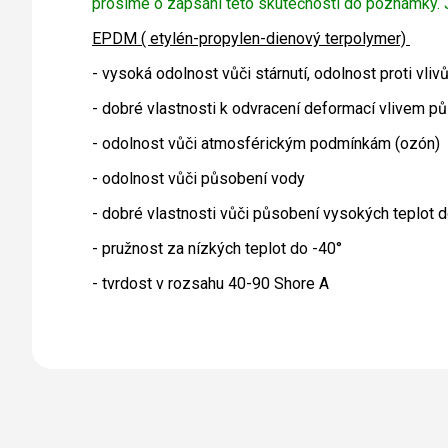
prosíme o zapsání této skutečnosti do poznámky. J
EPDM ( etylén-propylen-dienový terpolymer)
- vysoká odolnost vůči stárnutí, odolnost proti vl
- dobré vlastnosti k odvracení deformací vlivem pů
- odolnost vůči atmosférickým podmínkám (ozón)
- odolnost vůči působení vody
- dobré vlastnosti vůči působení vysokých teplot 
- pružnost za nízkých teplot do -40°
- tvrdost v rozsahu 40-90 Shore A