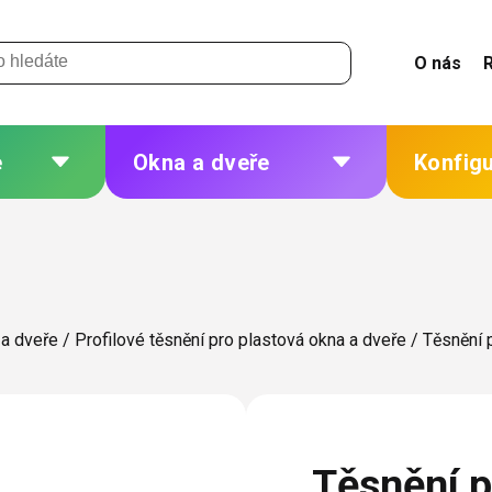
O nás
e
Okna a dveře
Konfig
 a
Plastová okna a dveře
Žaluzie
Hliníková okna a dveře
Sítě
eří
Dřevěná okna a dveře
Plisé
 a dveře
/
Profilové těsnění pro plastová okna a dveře
/
Těsnění 
Ocelová okna a dveře
Rolety
Markýzy
ných
Další
Těsnění p
 změna