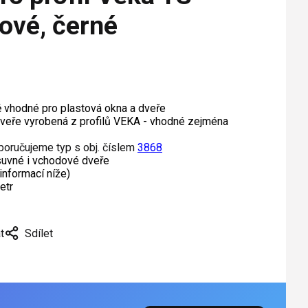
ové, černé
ě vhodné pro plastová okna a dveře
veře vyrobená z profilů VEKA - vhodné zejména
oporučujeme typ s obj. číslem
3868
suvné i vchodové dveře
informací níže)
etr
t
Sdílet