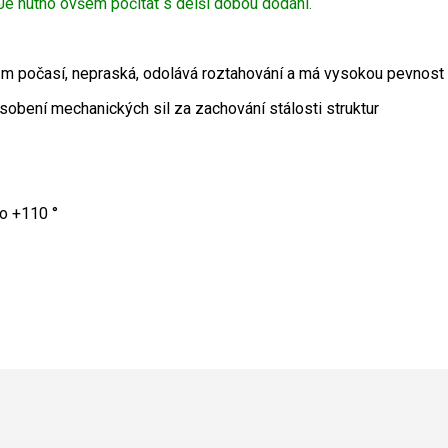
e nutno ovšem počítat s delší dobou dodání.
ivům počasí, nepraská, odolává roztahování a má vysokou pevnost v
sobení mechanických sil za zachování stálosti struktur
do +110 °