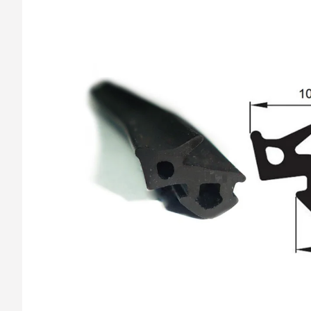
barvy oken a dveř
Díly pro sítě
Výměna střešních
Těsnění
Opravy oken z lan
Horolezecky / Vý
Doplňky a další
práce
Výprodej
Garantované zam
AKCE