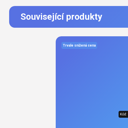
Související produkty
Trvale snížená cena
Kód: