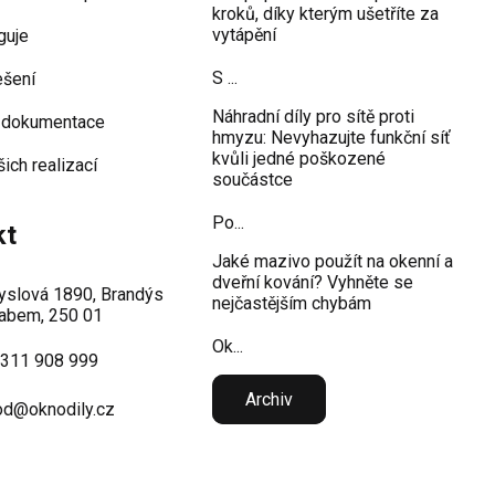
kroků, díky kterým ušetříte za
vytápění
guje
S ...
ešení
Náhradní díly pro sítě proti
 dokumentace
hmyzu: Nevyhazujte funkční síť
kvůli jedné poškozené
šich realizací
součástce
Po...
kt
Jaké mazivo použít na okenní a
dveřní kování? Vyhněte se
slová 1890, Brandýs
nejčastějším chybám
abem, 250 01
Ok...
 311 908 999
Archiv
d@oknodily.cz