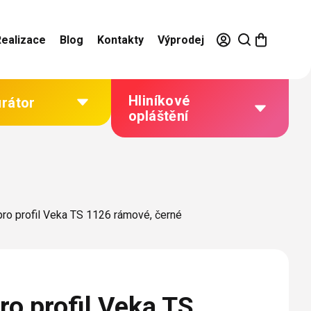
Realizace
Blog
Kontakty
Výprodej
Hliníkové
urátor
opláštění
Výhody hliníkového
opláštění
Jak to funguje
pro profil Veka TS 1126 rámové, černé
Barevné řešení
Technická dokumentace
Galerie našich realizací
ro profil Veka TS