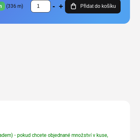
m
(336 m)
Přidat do košíku
adem) - pokud chcete objednané množství v kuse,