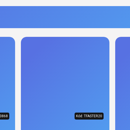
3868
Kód:
TFASTER20