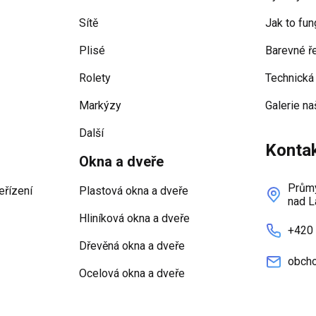
Sítě
Jak to fun
Plisé
Barevné ř
Rolety
Technická
Markýzy
Galerie na
Další
Konta
Okna a dveře
Průmy
eřízení
Plastová okna a dveře
nad L
Hliníková okna a dveře
+420
Dřevěná okna a dveře
obcho
Ocelová okna a dveře