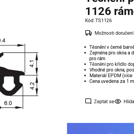
í
1126 rám
 oken
Kód:
TS1126
a /
škové
Možnosti doručení
Těsnění v černé barv
ěření
Zejména pro okna a d
pro rám
Těsnění pro křídlo d
Vhodné pro okna, po
Materiál EPDM (více 
Cena uvedena za 1 m
Zeptat se
Hlída